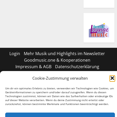
Login
Mehr Musik und Highlights im Newsletter
Goodmusic.one & Kooperationen
Impressum & AGB
Datenschutzerklärung
Cookie-Richtlinie (EU)
Shop
Cookie-Zustimmung verwalten
Geschäftsbedingungen
Um dir ein optimales Erlebnis zu bieten, verwenden wir Technologien wie Cookies, um
Tiktok
Facebook
Instagram
X
LinkedIN
Geräteinformationen zu speichern und/oder darauf zuzugreifen. Wenn du diesen
Technologien zustimmst, können wir Daten wie das Surfverhalten oder eindeutige IDs
auf dieser Website verarbeiten. Wenn du deine Zustimmung nicht erteilst oder
Copyright © 2026 All rights reserved.
|
MoreNews
by
zurückziehst, können bestimmte Merkmale und Funktionen beeinträchtigt werden.
AF themes.