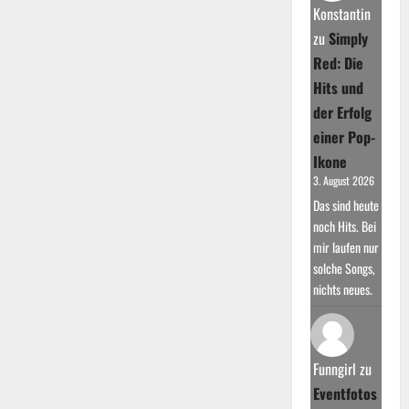
to
Konstantin
Run“
zu
Simply
Red: Die
Hits und
der Erfolg
einer Pop-
Ikone
3. August 2026
Das sind heute
noch Hits. Bei
mir laufen nur
solche Songs,
nichts neues.
Funngirl
zu
Eventfotos