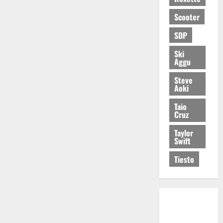
Scooter
SDP
Ski
Aggu
Steve
Aoki
Taio
Cruz
Taylor
Swift
Tiesto