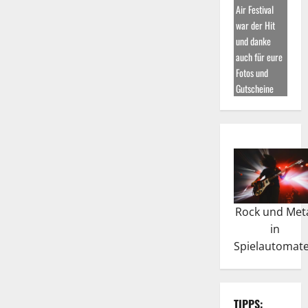
Air Festival
war der Hit
und danke
auch für eure
Fotos und
Gutscheine
Rock und Met
in
Spielautomat
TIPPS: