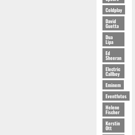
Coldplay
David
Guetta
Dua
Lipa
Ed
Sheeran
Electric
Callboy
Eminem
Eventfotos
Helene
Fischer
Kerstin
Ott