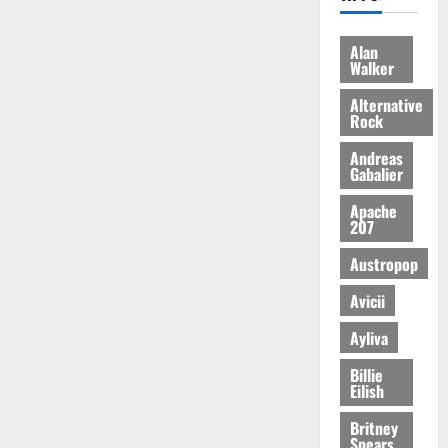
Alan
Walker
Alternative
Rock
Andreas
Gabalier
Apache
207
Austropop
Avicii
Ayliva
Billie
Eilish
Britney
Spears