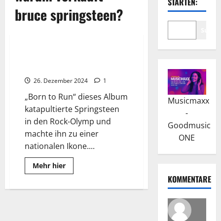
STARTEN:
bruce springsteen?
Suche
Wissenswertes
Bruce Springsteen: Schrieb
Erfolg mit „Born to Run“
26. Dezember 2024
1
„Born to Run“ dieses Album
Musicmaxx
katapultierte Springsteen
-
in den Rock-Olymp und
Goodmusic
machte ihn zu einer
ONE
nationalen Ikone....
Read
Mehr hier
more
KOMMENTARE
about
Bruce
Springsteen:
Schrieb
Erfolg
mit
„Born