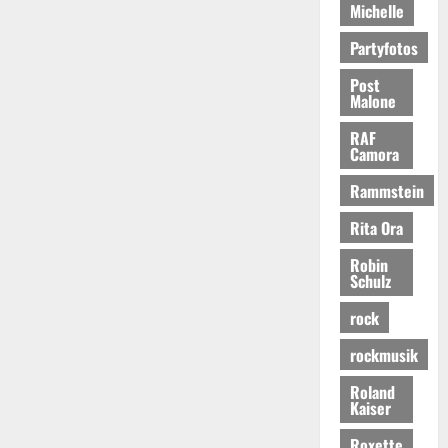
Michelle
Partyfotos
Post
Malone
RAF
Camora
Rammstein
Rita Ora
Robin
Schulz
rock
rockmusik
Roland
Kaiser
Roxette