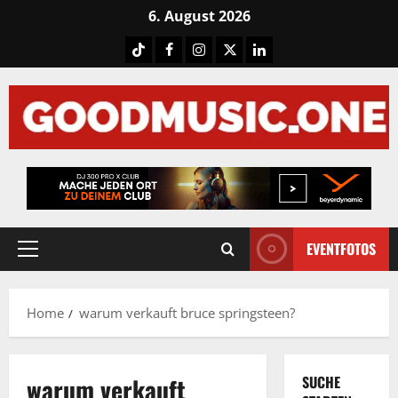
Skip
6. August 2026
to
Tiktok
Facebook
Instagram
X
LinkedIN
content
EVENTFOTOS
Primary
Menu
Home
warum verkauft bruce springsteen?
warum verkauft
SUCHE