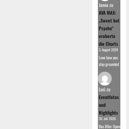
Janna
zu
AVA MAX:
„Sweet but
Psycho“
eroberte
die Charts
3. August 2026
Love how you
stay grounded
Lusi
zu
Eventfotos
und
Highlights
30. Juli 2026
Das 80er Open