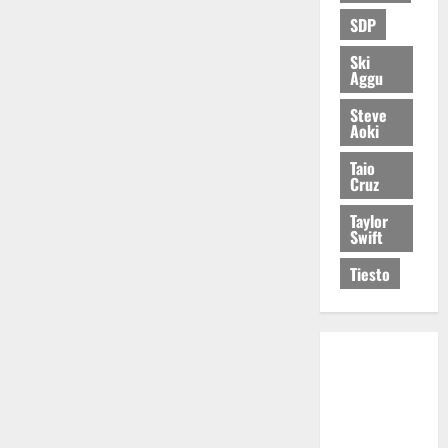
SDP
Ski
Aggu
Steve
Aoki
Taio
Cruz
Taylor
Swift
Tiesto