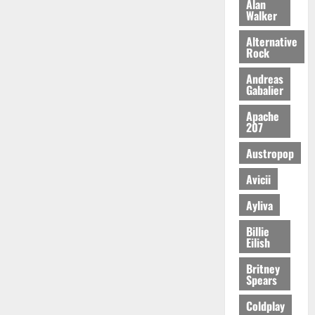
Alan
Walker
Alternative
Rock
Andreas
Gabalier
Apache
207
Austropop
Avicii
Ayliva
Billie
Eilish
Britney
Spears
Coldplay