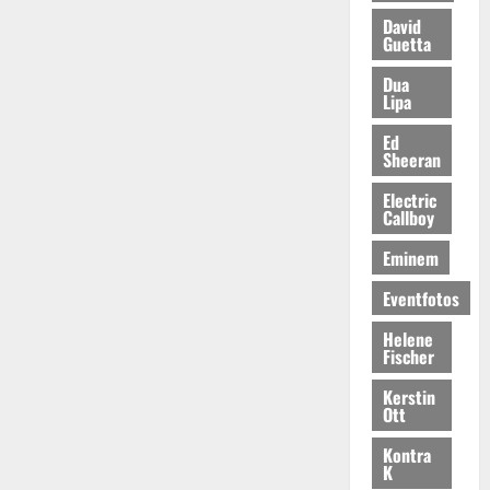
David
Guetta
Dua
Lipa
Ed
Sheeran
Electric
Callboy
Eminem
Eventfotos
Helene
Fischer
Kerstin
Ott
Kontra
K