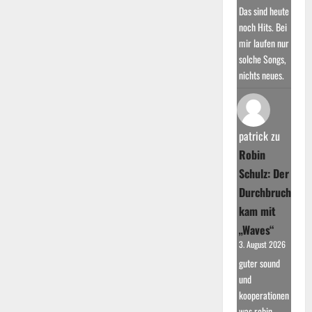
Das sind heute
noch Hits. Bei
mir laufen nur
solche Songs,
nichts neues.
patrick
zu
Robin
Schulz: Der
Durchbruch
kam mit
„Waves“
3. August 2026
guter sound
und
kooperationen
was robin