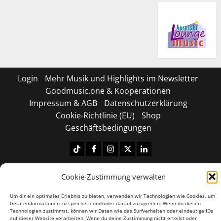
Login
Mehr Musik und Highlights im Newsletter
Goodmusic.one & Kooperationen
Impressum & AGB
Datenschutzerklärung
Cookie-Richtlinie (EU)
Shop
Geschäftsbedingungen
Tiktok
Facebook
Instagram
X
LinkedIN
Copyright © 2026 All rights reserved.
|
MoreNews
by
Cookie-Zustimmung verwalten
AF themes.
Um dir ein optimales Erlebnis zu bieten, verwenden wir Technologien wie Cookies, um
Geräteinformationen zu speichern und/oder darauf zuzugreifen. Wenn du diesen
Technologien zustimmst, können wir Daten wie das Surfverhalten oder eindeutige IDs
auf dieser Website verarbeiten. Wenn du deine Zustimmung nicht erteilst oder