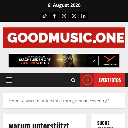
Skip
6. August 2026
to
Tiktok
Facebook
Instagram
X
LinkedIN
content
EVENTFOTOS
Primary
Menu
Home
warum unterstützt tom grennan coventry?
warum unterstützt
SUCHE