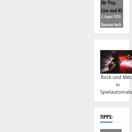
für Pop,
Live und KI
3. August 2026
Daumen hoch
Rock und Met
in
Spielautomat
TIPPS: