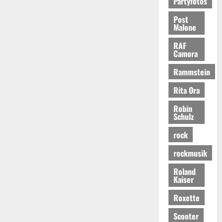
Partyfotos
Post
Malone
RAF
Camora
Rammstein
Rita Ora
Robin
Schulz
rock
rockmusik
Roland
Kaiser
Roxette
Scooter