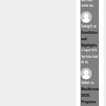
schulz hat.
Funngirl
zu
Eventfotos
und
Highlights
3. August 2026
Top Fotos habt
ihr da.
Volker
zu
Musiktrends
2026:
Prognose