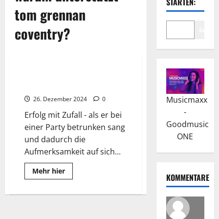
STARTEN:
tom grennan
coventry?
Suche
Wissenswertes
Tom Grennan: Ein Zufall brachte
seine Karriere
Musicmaxx
26. Dezember 2024
0
-
Erfolg mit Zufall - als er bei
Goodmusic
einer Party betrunken sang
ONE
und dadurch die
Aufmerksamkeit auf sich...
Read
Mehr hier
KOMMENTARE
more
about
Tom
Grennan:
Ein
Zufall
brachte