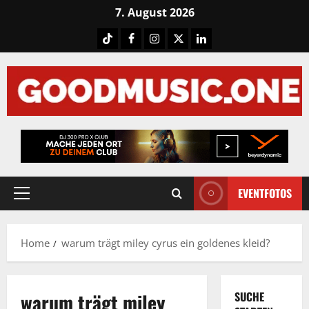
Skip
7. August 2026
to
Tiktok
Facebook
Instagram
X
LinkedIN
content
EVENTFOTOS
Primary
Menu
Home
warum trägt miley cyrus ein goldenes kleid?
warum trägt miley
SUCHE