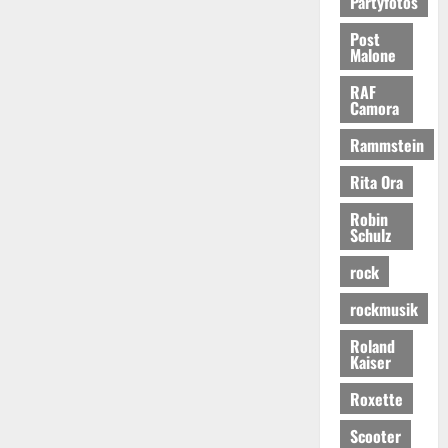
Partyfotos
Post
Malone
RAF
Camora
Rammstein
Rita Ora
Robin
Schulz
rock
rockmusik
Roland
Kaiser
Roxette
Scooter