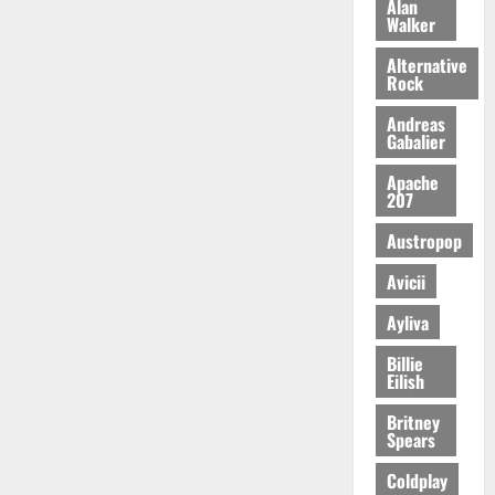
Alan
Walker
Alternative
Rock
Andreas
Gabalier
Apache
207
Austropop
Avicii
Ayliva
Billie
Eilish
Britney
Spears
Coldplay