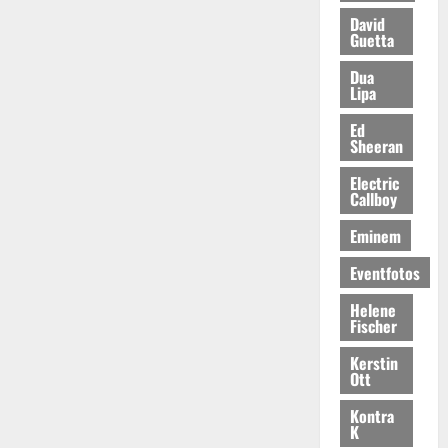
David
Guetta
Dua
Lipa
Ed
Sheeran
Electric
Callboy
Eminem
Eventfotos
Helene
Fischer
Kerstin
Ott
Kontra
K