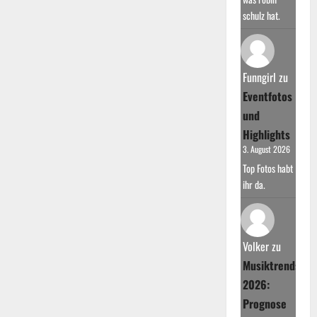
schulz hat.
Funngirl
zu
Eventfotos
und
Highlights
3. August 2026
Top Fotos habt
ihr da.
Volker
zu
Musiktrends
2026:
Prognose