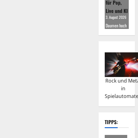
für Pop,
Live und KI
3. August 2026
Daumen hoch
Rock und Met
in
Spielautomat
TIPPS: