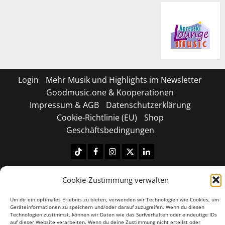
Login
Mehr Musik und Highlights im Newsletter
Goodmusic.one & Kooperationen
Impressum & AGB
Datenschutzerklärung
Cookie-Richtlinie (EU)
Shop
Geschäftsbedingungen
Tiktok
Facebook
Instagram
X
LinkedIN
Copyright © 2026 All rights reserved.
|
MoreNews
by
Cookie-Zustimmung verwalten
AF themes.
Um dir ein optimales Erlebnis zu bieten, verwenden wir Technologien wie Cookies, um
Geräteinformationen zu speichern und/oder darauf zuzugreifen. Wenn du diesen
Technologien zustimmst, können wir Daten wie das Surfverhalten oder eindeutige IDs
auf dieser Website verarbeiten. Wenn du deine Zustimmung nicht erteilst oder