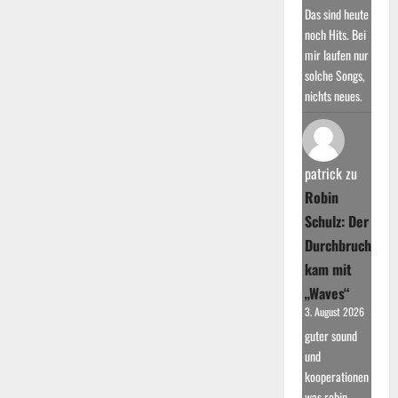
Das sind heute
noch Hits. Bei
mir laufen nur
solche Songs,
nichts neues.
patrick
zu
Robin
Schulz: Der
Durchbruch
kam mit
„Waves“
3. August 2026
guter sound
und
kooperationen
was robin