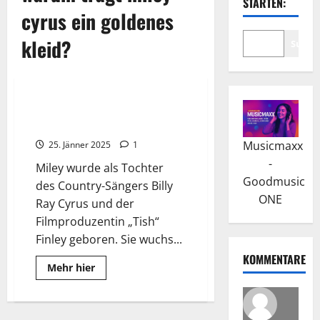
STARTEN:
cyrus ein goldenes
kleid?
Suche
Wissenswertes
Miley Cyrus: Ihr Erfolg als
Sängerin und Schauspielerin
Musicmaxx
25. Jänner 2025
1
-
Miley wurde als Tochter
Goodmusic
des Country-Sängers Billy
ONE
Ray Cyrus und der
Filmproduzentin „Tish“
Finley geboren. Sie wuchs...
KOMMENTARE
Read
Mehr hier
more
about
Miley
Cyrus:
Ihr