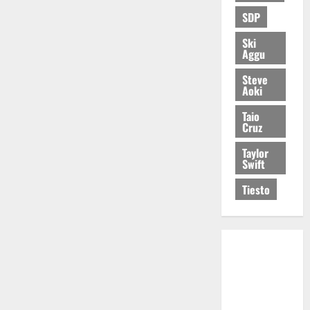
SDP
Ski
Aggu
Steve
Aoki
Taio
Cruz
Taylor
Swift
Tiesto