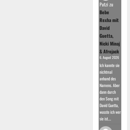
Dieter
Putzi
zu
Bohlen
und
Bebe
weitere
Projekte
Rexha mit
David
Guetta,
Nicki Minaj
& Afrojack
6. August 2026
Ich kannte sie
nichtmal
anhand des
Namens. Aber
dann durch
den Song mit
David Guetta,
wusste ich wer
sie ist.…