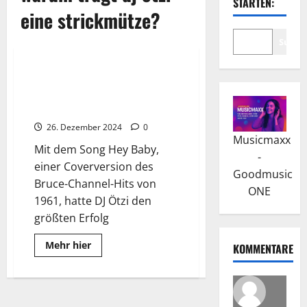
STARTEN:
eine strickmütze?
Suche
Wissenswertes
DJ Ötzi: Zusammenarbeit mit
Dieter Bohlen und weitere
Projekte
26. Dezember 2024
0
Musicmaxx
Mit dem Song Hey Baby,
-
einer Coverversion des
Goodmusic
Bruce-Channel-Hits von
ONE
1961, hatte DJ Ötzi den
größten Erfolg
Read
Mehr hier
KOMMENTARE
more
about
DJ
Ötzi:
Zusammenarbeit
mit