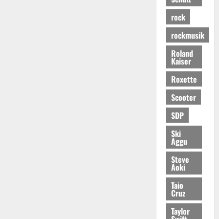
rock
rockmusik
Roland
Kaiser
Roxette
Scooter
SDP
Ski
Aggu
Steve
Aoki
Taio
Cruz
Taylor
Swift