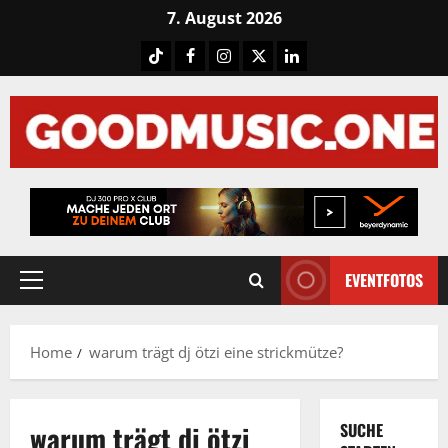
Skip
7. August 2026
to
Tiktok
Facebook
Instagram
X
LinkedIN
content
EVENTFOTOS
Primary
Menu
Home
warum trägt dj ötzi eine strickmütze?
warum trägt dj ötzi
SUCHE