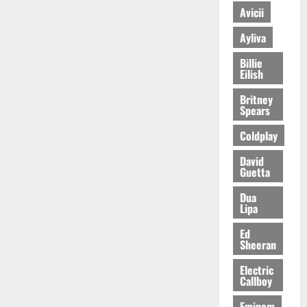
Avicii
Ayliva
Billie
Eilish
Britney
Spears
Coldplay
David
Guetta
Dua
Lipa
Ed
Sheeran
Electric
Callboy
Eminem