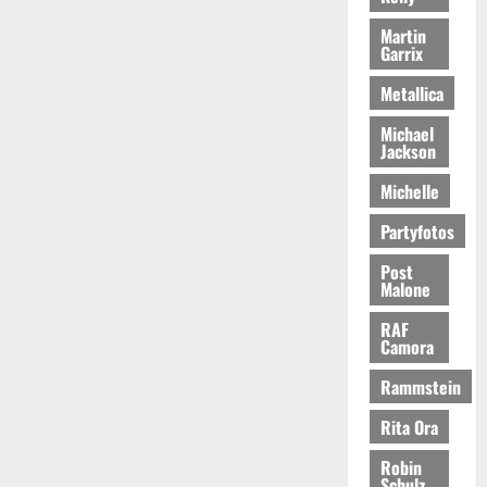
Martin
Garrix
Metallica
Michael
Jackson
Michelle
Partyfotos
Post
Malone
RAF
Camora
Rammstein
Rita Ora
Robin
Schulz