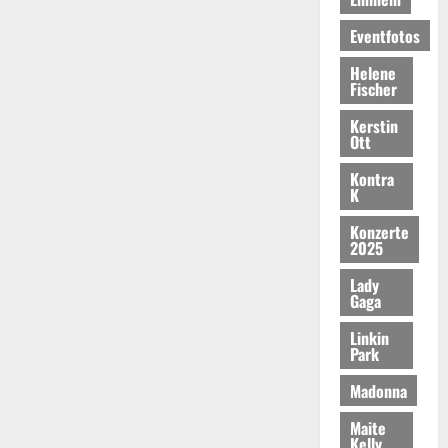
Eventfotos
Helene
Fischer
Kerstin
Ott
Kontra
K
Konzerte
2025
Lady
Gaga
Linkin
Park
Madonna
Maite
Kelly