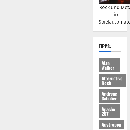
Rock und Met
in
Spielautomat
TIPPS:
Alan
Walker
Alternative
Rock
Andreas
Gabalier
Apache
207
Austropop