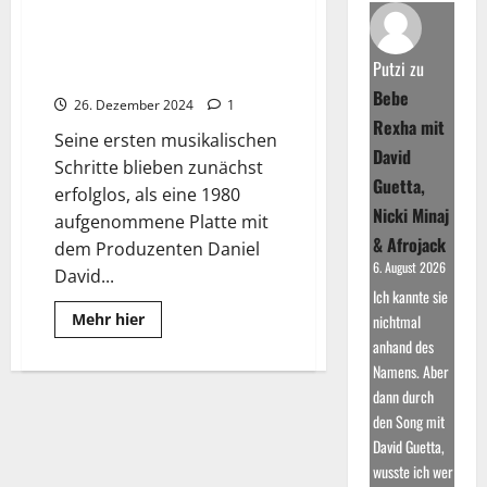
about
Dieter
Bohlen:
Erfolge
Thomas Anders: Modern Talking
als
Putzi
zu
und internationaler Erfolg
Komponist
und
Bebe
26. Dezember 2024
1
Produzent
Rexha mit
Seine ersten musikalischen
David
Schritte blieben zunächst
Guetta,
erfolglos, als eine 1980
Nicki Minaj
aufgenommene Platte mit
& Afrojack
dem Produzenten Daniel
6. August 2026
David...
Ich kannte sie
Read
Mehr hier
nichtmal
more
anhand des
about
Thomas
Namens. Aber
Anders:
Modern
dann durch
Talking
den Song mit
und
internationaler
David Guetta,
Erfolg
wusste ich wer