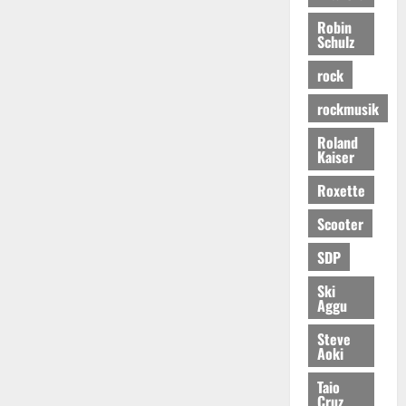
Robin
Schulz
rock
rockmusik
Roland
Kaiser
Roxette
Scooter
SDP
Ski
Aggu
Steve
Aoki
Taio
Cruz