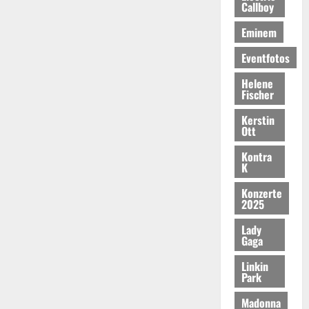
Callboy
Eminem
Eventfotos
Helene
Fischer
Kerstin
Ott
Kontra
K
Konzerte
2025
Lady
Gaga
Linkin
Park
Madonna