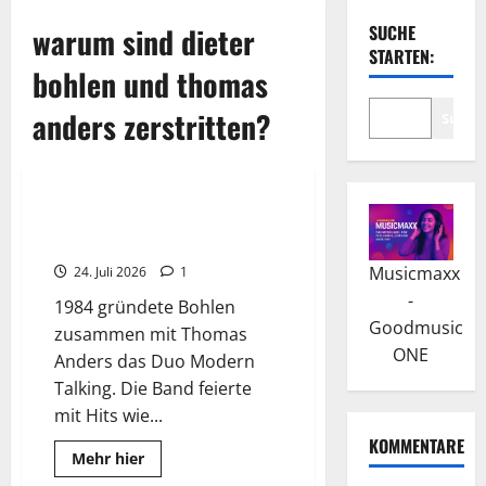
warum sind dieter
SUCHE
STARTEN:
bohlen und thomas
anders zerstritten?
Suche
Wissenswertes
Dieter Bohlen: Erfolge als
Komponist und Produzent
Musicmaxx
24. Juli 2026
1
-
1984 gründete Bohlen
Goodmusic
zusammen mit Thomas
ONE
Anders das Duo Modern
Talking. Die Band feierte
mit Hits wie...
KOMMENTARE
Read
Mehr hier
more
Wissenswertes