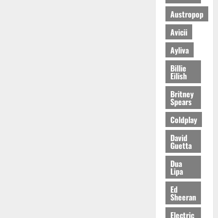
Austropop
Avicii
Ayliva
Billie
Eilish
Britney
Spears
Coldplay
David
Guetta
Dua
Lipa
Ed
Sheeran
Electric