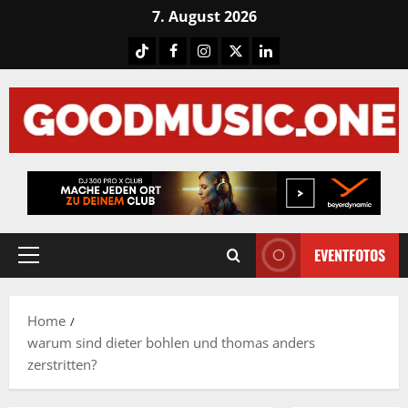
Skip
7. August 2026
to
Tiktok
Facebook
Instagram
X
LinkedIN
content
EVENTFOTOS
Primary
Menu
Home
warum sind dieter bohlen und thomas anders
zerstritten?