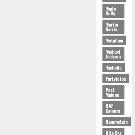
Maite
Kelly
Martin
Garrix
Metallica
Michael
Jackson
Michelle
Partyfotos
Post
Malone
RAF
Camora
Rammstein
Rita Ora