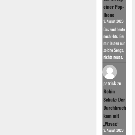
einer Pop-
Ikone
3. August 2026
Das sind heute
noch Hits. Bei
mir laufen nur
solche Songs,
nichts neues.
patrick
zu
Robin
Schulz: Der
Durchbruch
kam mit
„Waves“
3. August 2026