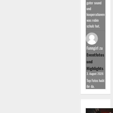
guter sound
und
kooperationen
was robin
schulz hat.
Funngirl
zu
Eventfotos
und
Highlights
3. August 2026
Top Fotos habt
ihr da.