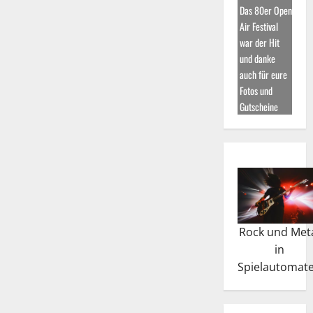
Das 80er Open
Air Festival
war der Hit
und danke
auch für eure
Fotos und
Gutscheine
Rock und Met
in
Spielautomat