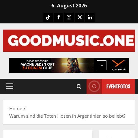
Skip
6. August 2026
to
Tiktok
Facebook
Instagram
X
LinkedIN
content
EVENTFOTOS
Primary
Menu
Home
Warum sind die Toten Hosen in Argentinien so beliebt?