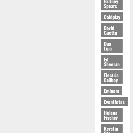
Britney
Spears
Coldplay
David
Guetta
Dua
Lipa
Ed
Sheeran
Electric
Callboy
Eminem
Eventfotos
Helene
Fischer
Kerstin