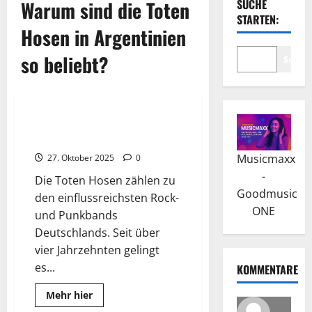
Warum sind die Toten
SUCHE
STARTEN:
Hosen in Argentinien
so beliebt?
Suche
2026
Wissenswertes
Die Toten Hosen – Trink Aus!
Wir Müssen Gehen – Tour 2026
Musicmaxx
27. Oktober 2025
0
-
Die Toten Hosen zählen zu
Goodmusic
den einflussreichsten Rock-
ONE
und Punkbands
Deutschlands. Seit über
vier Jahrzehnten gelingt
es...
KOMMENTARE
Read
Mehr hier
more
2026
Wissenswertes