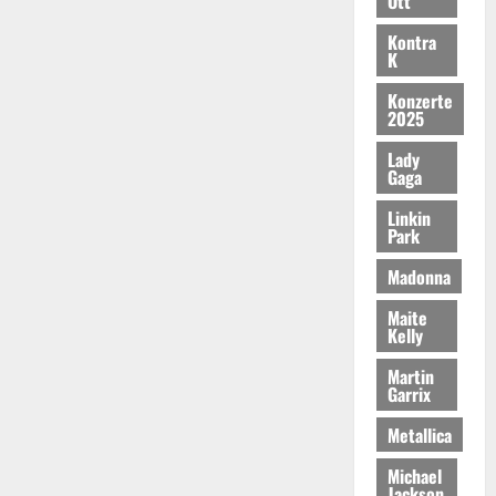
Ott
Kontra
K
Konzerte
2025
Lady
Gaga
Linkin
Park
Madonna
Maite
Kelly
Martin
Garrix
Metallica
Michael
Jackson