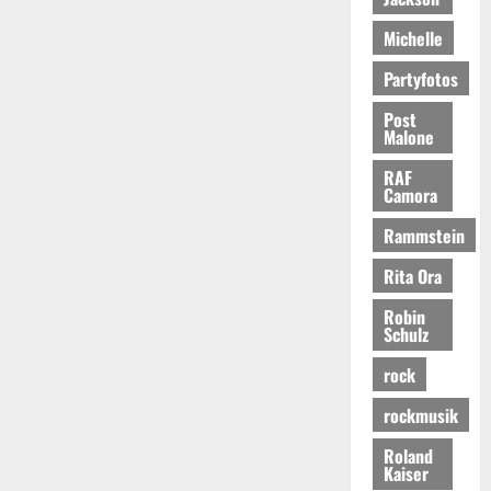
Michelle
Partyfotos
Post
Malone
RAF
Camora
Rammstein
Rita Ora
Robin
Schulz
rock
rockmusik
Roland
Kaiser