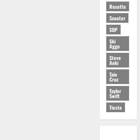
Roxette
Scooter
SDP
Ski
Aggu
Steve
Aoki
Taio
Cruz
Taylor
Swift
Tiesto