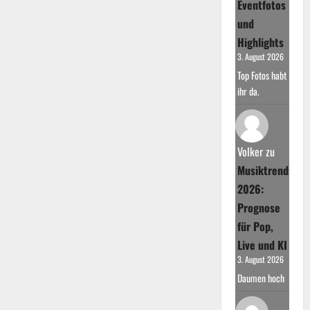
Eventfotos
Aufstieg
und
Highlights
3. August 2026
Top Fotos habt
ihr da.
Volker
zu
Musiktrends
2026:
Prognose
für Pop,
Live und KI
3. August 2026
Daumen hoch