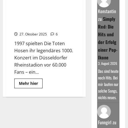
about
Die
Toten
Konstantin
Hosen
Die Toten Hosen –
–
zu
Simply
Bandgeschichte, Erfolge, Alben
Trink
Aus!
und ihr Aufstieg
Red: Die
Wir
Müssen
Hits und
27. Oktober 2025
6
Gehen
–
der Erfolg
1997 spielten Die Toten
Tour
2026
einer Pop-
Hosen ihr legendäres 1000.
Ikone
Konzert im Düsseldorfer
3. August 2026
Rheinstadion vor 60.000
Das sind heute
Fans – ein...
noch Hits. Bei
Read
Mehr hier
mir laufen nur
more
solche Songs,
about
Die
nichts neues.
Toten
Hosen
–
Bandgeschichte,
Erfolge,
Alben
Funngirl
zu
und
ihr