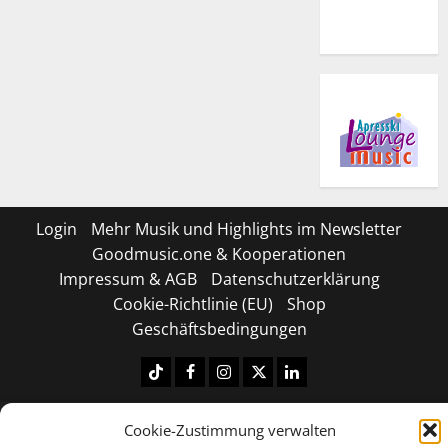
Login
Mehr Musik und Highlights im Newsletter
Goodmusic.one & Kooperationen
Impressum & AGB
Datenschutzerklärung
Cookie-Richtlinie (EU)
Shop
Geschäftsbedingungen
Tiktok
Facebook
Instagram
X
LinkedIN
Copyright © 2026 All rights reserved.
|
MoreNews
by
Cookie-Zustimmung verwalten