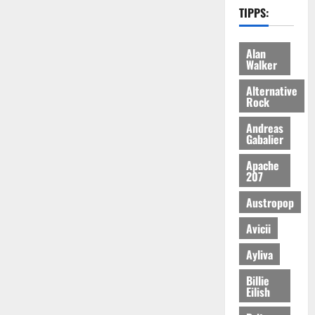
TIPPS:
Alan
Walker
Alternative
Rock
Andreas
Gabalier
Apache
207
Austropop
Avicii
Ayliva
Billie
Eilish