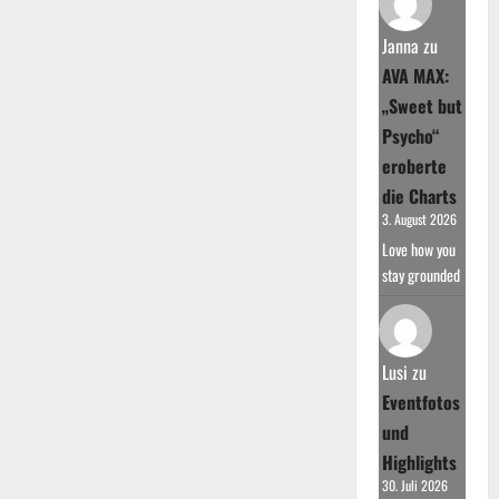
Janna
zu
AVA MAX:
„Sweet but
Psycho“
eroberte
die Charts
3. August 2026
Love how you
stay grounded
Lusi
zu
Eventfotos
und
Highlights
30. Juli 2026