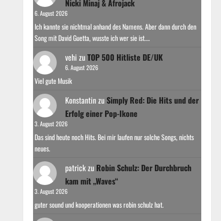
Nicki Minaj & Afrojack
6. August 2026
Ich kannte sie nichtmal anhand des Namens. Aber dann durch den
Song mit David Guetta, wusste ich wer sie ist.…
vehi
zu
TOP 500 Hitliste DE/UK
6. August 2026
Viel gute Musik
Konstantin
zu
Simply Red: Die Hits und der
Erfolg einer Pop-Ikone
3. August 2026
Das sind heute noch Hits. Bei mir laufen nur solche Songs, nichts
neues.
patrick
zu
Robin Schulz: Der Durchbruch
kam mit „Waves“
3. August 2026
guter sound und kooperationen was robin schulz hat.