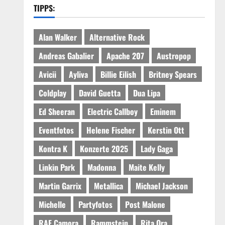
TIPPS:
Alan Walker
Alternative Rock
Andreas Gabalier
Apache 207
Austropop
Avicii
Ayliva
Billie Eilish
Britney Spears
Coldplay
David Guetta
Dua Lipa
Ed Sheeran
Electric Callboy
Eminem
Eventfotos
Helene Fischer
Kerstin Ott
Kontra K
Konzerte 2025
Lady Gaga
Linkin Park
Madonna
Maite Kelly
Martin Garrix
Metallica
Michael Jackson
Michelle
Partyfotos
Post Malone
RAF Camora
Rammstein
Rita Ora