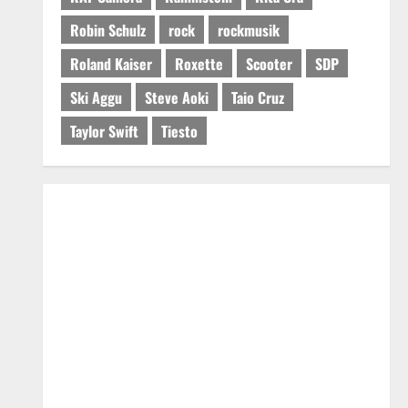
Robin Schulz
rock
rockmusik
Roland Kaiser
Roxette
Scooter
SDP
Ski Aggu
Steve Aoki
Taio Cruz
Taylor Swift
Tiesto