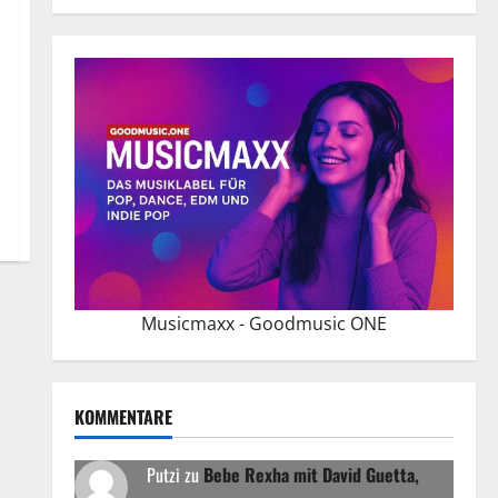
Musicmaxx - Goodmusic ONE
KOMMENTARE
Putzi
zu
Bebe Rexha mit David Guetta,