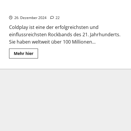
Coldplay: „Viva la Vida“ war lange Platz 1 in den Charts
26. Dezember 2024
22
Coldplay ist eine der erfolgreichsten und
einflussreichsten Rockbands des 21. Jahrhunderts.
Sie haben weltweit über 100 Millionen...
Read
Mehr hier
more
about
Coldplay:
„Viva
la
Vida“
war
lange
Platz
1
in
den
Charts