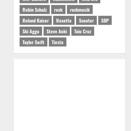
Robin Schulz
rock
rockmusik
Roland Kaiser
Roxette
Scooter
SDP
Ski Aggu
Steve Aoki
Taio Cruz
Taylor Swift
Tiesto