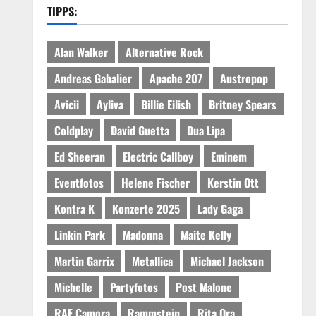
TIPPS:
Alan Walker
Alternative Rock
Andreas Gabalier
Apache 207
Austropop
Avicii
Ayliva
Billie Eilish
Britney Spears
Coldplay
David Guetta
Dua Lipa
Ed Sheeran
Electric Callboy
Eminem
Eventfotos
Helene Fischer
Kerstin Ott
Kontra K
Konzerte 2025
Lady Gaga
Linkin Park
Madonna
Maite Kelly
Martin Garrix
Metallica
Michael Jackson
Michelle
Partyfotos
Post Malone
RAF Camora
Rammstein
Rita Ora