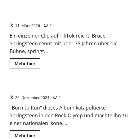
Bruce Springsteen Tour 2026: Warum sein Mythos jetzt
eskaliert
11. März 2026
2
Ein einzelner Clip auf TikTok reicht: Bruce
Springsteen rennt mit über 75 Jahren über die
Bühne, springt...
Read
Mehr hier
more
about
Bruce
Springsteen
Tour
Bruce Springsteen: Schrieb Erfolg mit „Born to Run“
2026:
Warum
26. Dezember 2024
sein
1
Mythos
jetzt
„Born to Run“ dieses Album katapultierte
eskaliert
Springsteen in den Rock-Olymp und machte ihn zu
einer nationalen Ikone....
Read
Mehr hier