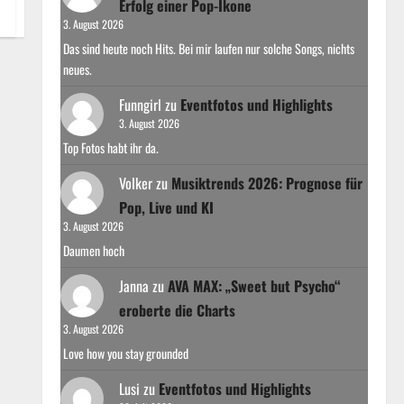
Erfolg einer Pop-Ikone
3. August 2026
Das sind heute noch Hits. Bei mir laufen nur solche Songs, nichts
neues.
Funngirl
zu
Eventfotos und Highlights
3. August 2026
Top Fotos habt ihr da.
Volker
zu
Musiktrends 2026: Prognose für
Pop, Live und KI
3. August 2026
Daumen hoch
Janna
zu
AVA MAX: „Sweet but Psycho“
eroberte die Charts
3. August 2026
Love how you stay grounded
Lusi
zu
Eventfotos und Highlights