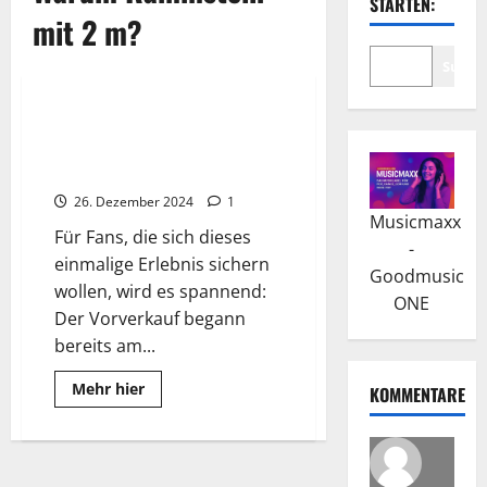
STARTEN:
mit 2 m?
Suche
2025
Wissenswertes
Till Lindemann kündigt Europa-
Tour 2025 an: „Europa, ich
komme!“
26. Dezember 2024
1
Musicmaxx
Für Fans, die sich dieses
-
einmalige Erlebnis sichern
Goodmusic
wollen, wird es spannend:
ONE
Der Vorverkauf begann
bereits am...
Read
Mehr hier
KOMMENTARE
more
about
Till
Lindemann
kündigt
Europa-