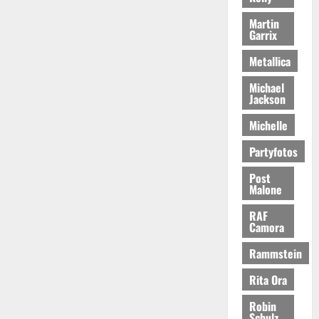
Martin
Garrix
Metallica
Michael
Jackson
Michelle
Partyfotos
Post
Malone
RAF
Camora
Rammstein
Rita Ora
Robin
Schulz