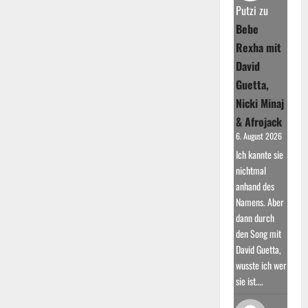
Tour
Putzi
zu
2025
an:
Bebe
„Europa,
ich
Rexha mit
komme!“
David
Guetta,
Nicki Minaj
& Afrojack
6. August 2026
Ich kannte sie
nichtmal
anhand des
Namens. Aber
dann durch
den Song mit
David Guetta,
wusste ich wer
sie ist.…