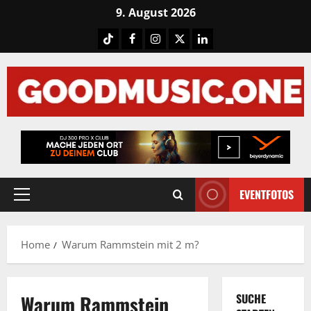
Skip
9. August 2026
to
Tiktok
Facebook
Instagram
X
LinkedIN
content
EVENTFOTOS
Primary
Menu
Home
Warum Rammstein mit 2 m?
Warum Rammstein
SUCHE