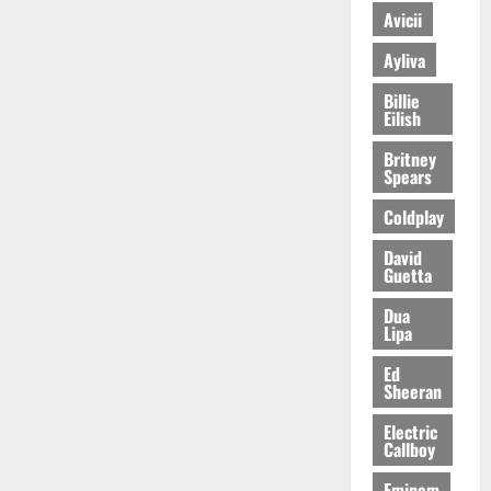
Avicii
Ayliva
Billie
Eilish
Britney
Spears
Coldplay
David
Guetta
Dua
Lipa
Ed
Sheeran
Electric
Callboy
Eminem