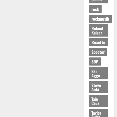
rock
rockmusik
Roland
Kaiser
Roxette
Scooter
SDP
Ski
Aggu
Steve
Aoki
Taio
Cruz
Taylor
Swift