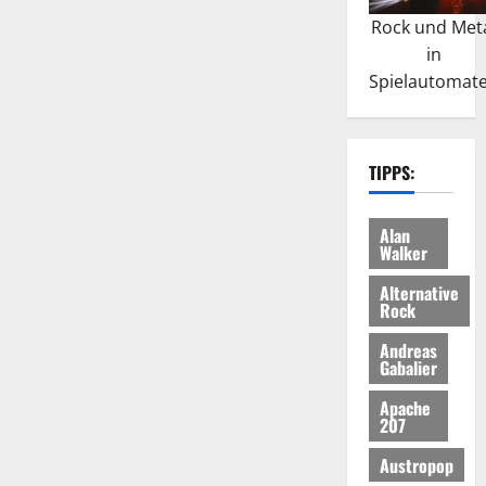
Rock und Met
in
Spielautomat
TIPPS:
Alan
Walker
Alternative
Rock
Andreas
Gabalier
Apache
207
Austropop