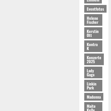
Eventfotos
Helene
Fischer
Kerstin
Ott
Kontra
K
Konzerte
2025
Lady
Gaga
Linkin
Park
Madonna
Maite
Kelly