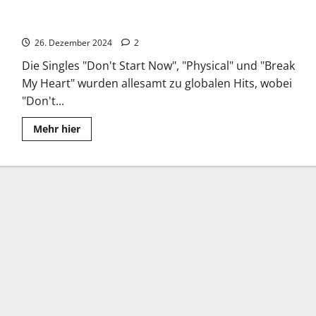
Dua Lipa: Ein Pop-Phänomen der Gegenwart
26. Dezember 2024
2
Die Singles "Don't Start Now", "Physical" und "Break
My Heart" wurden allesamt zu globalen Hits, wobei
"Don't...
Read
Mehr hier
more
about
Dua
Lipa:
Ein
Pop-
Phänomen
der
Gegenwart