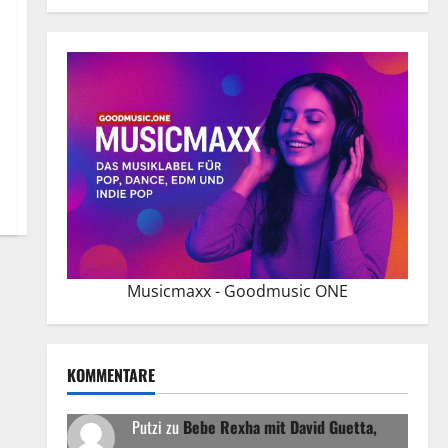
Musicmaxx - Goodmusic ONE
KOMMENTARE
Putzi
zu
Bebe Rexha mit David Guetta,