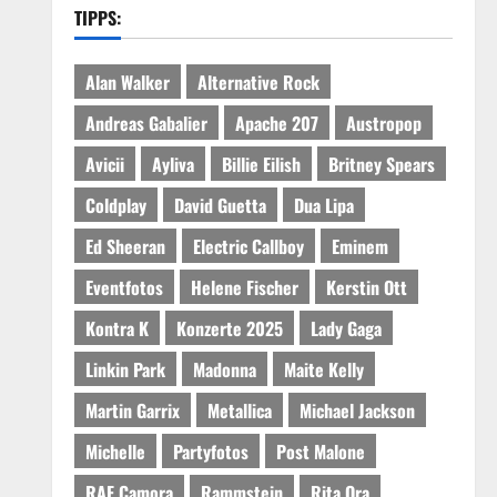
TIPPS:
Alan Walker
Alternative Rock
Andreas Gabalier
Apache 207
Austropop
Avicii
Ayliva
Billie Eilish
Britney Spears
Coldplay
David Guetta
Dua Lipa
Ed Sheeran
Electric Callboy
Eminem
Eventfotos
Helene Fischer
Kerstin Ott
Kontra K
Konzerte 2025
Lady Gaga
Linkin Park
Madonna
Maite Kelly
Martin Garrix
Metallica
Michael Jackson
Michelle
Partyfotos
Post Malone
RAF Camora
Rammstein
Rita Ora