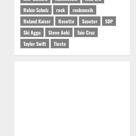
Robin Schulz
rock
rockmusik
Roland Kaiser
Roxette
Scooter
SDP
Ski Aggu
Steve Aoki
Taio Cruz
Taylor Swift
Tiesto