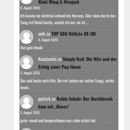
Nicki Minaj & Afrojack
6. August 2026
Ich kannte sie nichtmal anhand des Namens. Aber dann durch den
Song mit David Guetta, wusste ich wer sie ist.…
vehi
zu
TOP 500 Hitliste DE/UK
6. August 2026
Viel gute Musik
Konstantin
zu
Simply Red: Die Hits und der
Erfolg einer Pop-Ikone
3. August 2026
Das sind heute noch Hits. Bei mir laufen nur solche Songs, nichts
neues.
patrick
zu
Robin Schulz: Der Durchbruch
kam mit „Waves“
3. August 2026
guter sound und kooperationen was robin schulz hat.