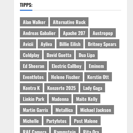
TIPPS:
Alan Walker
Alternative Rock
Andreas Gabalier
Apache 207
Austropop
Avicii
Ayliva
Billie Eilish
Britney Spears
Coldplay
David Guetta
Dua Lipa
Ed Sheeran
Electric Callboy
Eminem
Eventfotos
Helene Fischer
Kerstin Ott
Kontra K
Konzerte 2025
Lady Gaga
Linkin Park
Madonna
Maite Kelly
Martin Garrix
Metallica
Michael Jackson
Michelle
Partyfotos
Post Malone
RAF Camora
Rammstein
Rita Ora