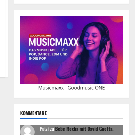
Musicmaxx - Goodmusic ONE
KOMMENTARE
Putzi
zu
Bebe Rexha mit David Guetta,