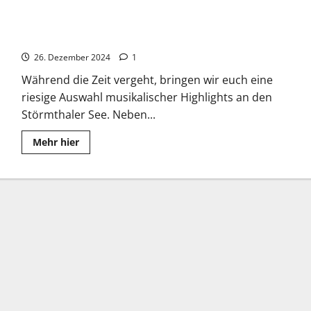
Highfield Festival 2025: Line-Up und Highlights – Das
erwartet euch
26. Dezember 2024
1
Während die Zeit vergeht, bringen wir euch eine
riesige Auswahl musikalischer Highlights an den
Störmthaler See. Neben...
Read
Mehr hier
more
about
Highfield
Festival
2025:
Line-
Up
und
Highlights
–
Das
erwartet
euch