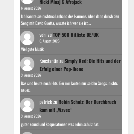
Nicki Minaj & Afrojack
6. August 2026
Ich kannte sie nichtmal anhand des Namens. Aber dann durch den
Song mit David Guetta, wusste ich wer sie ist.…
vehi
zu
TOP 500 Hitliste DE/UK
6. August 2026
Viel gute Musik
Konstantin
zu
Simply Red: Die Hits und der
Erfolg einer Pop-Ikone
3. August 2026
Das sind heute noch Hits. Bei mir laufen nur solche Songs, nichts
neues.
patrick
zu
Robin Schulz: Der Durchbruch
kam mit „Waves“
3. August 2026
guter sound und kooperationen was robin schulz hat.