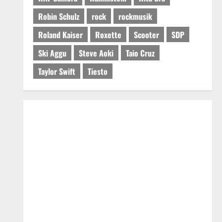
Robin Schulz
rock
rockmusik
Roland Kaiser
Roxette
Scooter
SDP
Ski Aggu
Steve Aoki
Taio Cruz
Taylor Swift
Tiesto