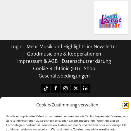
Login
Mehr Musik und Highlights im Newsletter
Goodmusic.one & Kooperationen
Impressum & AGB
Datenschutzerklärung
Cookie-Richtlinie (EU)
Shop
Geschäftsbedingungen
Tiktok
Facebook
Instagram
X
LinkedIN
Copyright © 2026 All rights reserved.
|
MoreNews
by
Cookie-Zustimmung verwalten
AF themes.
Um dir ein optimales Erlebnis zu bieten, verwenden wir Technologien wie Cookies, um
Geräteinformationen zu speichern und/oder darauf zuzugreifen. Wenn du diesen
Technologien zustimmst, können wir Daten wie das Surfverhalten oder eindeutige IDs
auf dieser Website verarbeiten. Wenn du deine Zustimmung nicht erteilst oder