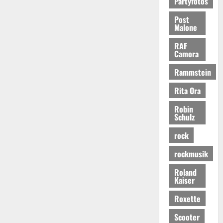
Partyfotos
Post
Malone
RAF
Camora
Rammstein
Rita Ora
Robin
Schulz
rock
rockmusik
Roland
Kaiser
Roxette
Scooter