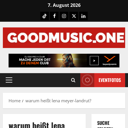
Skip
7. August 2026
to
Tiktok
Facebook
Instagram
X
LinkedIN
content
EVENTFOTOS
Primary
Menu
Home
warum heißt lena meyer-landrut?
warum heißt lena
SUCHE