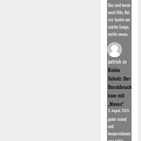
Das sind heute
noch Hits. Bei
mir laufen nur
solche Songs,
nichts neues.
patrick
zu
Robin
Schulz: Der
Durchbruch
kam mit
„Waves“
3. August 2026
guter sound
und
kooperationen
was robin