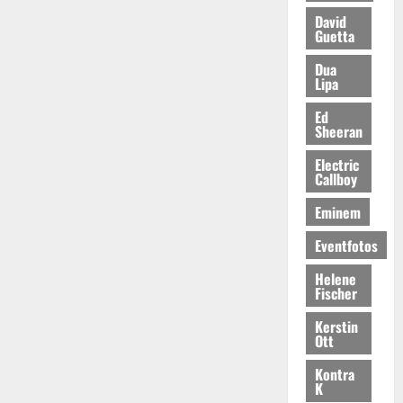
David
Guetta
Dua
Lipa
Ed
Sheeran
Electric
Callboy
Eminem
Eventfotos
Helene
Fischer
Kerstin
Ott
Kontra
K