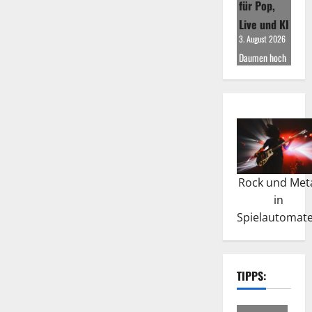
für Pop,
Live und KI
3. August 2026
Daumen hoch
Rock und Met
in
Spielautomat
TIPPS: