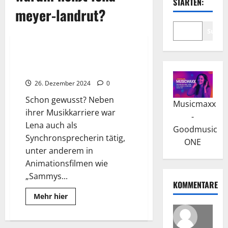
STARTEN:
meyer-landrut?
Suche
Wissenswertes
Lena Meyer-Landrut: Die
Musikalische Karriere
26. Dezember 2024
0
Schon gewusst? Neben
Musicmaxx
ihrer Musikkarriere war
-
Lena auch als
Goodmusic
Synchronsprecherin tätig,
ONE
unter anderem in
Animationsfilmen wie
„Sammys...
KOMMENTARE
Read
Mehr hier
more
about
Lena
Meyer-