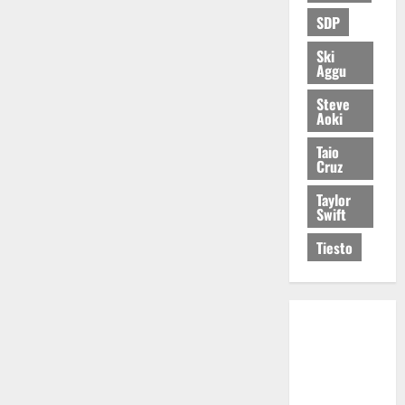
SDP
Ski
Aggu
Steve
Aoki
Taio
Cruz
Taylor
Swift
Tiesto