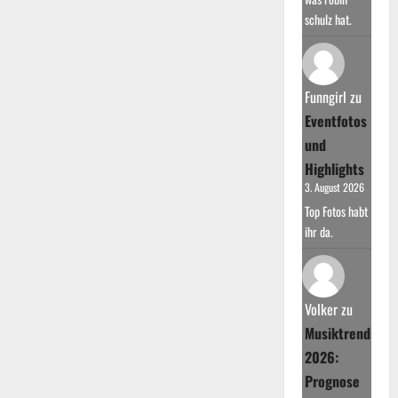
schulz hat.
Funngirl
zu
Eventfotos
und
Highlights
3. August 2026
Top Fotos habt
ihr da.
Volker
zu
Musiktrends
2026:
Prognose