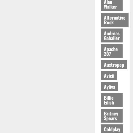
Alan
Walker
Alternative
Rock
Andreas
Gabalier
Apache
207
Austropop
Avicii
Ayliva
Billie
Eilish
Britney
Spears
Coldplay