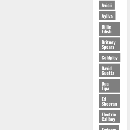
Avicii
Ayliva
Billie
Eilish
Britney
Spears
Coldplay
David
Guetta
Dua
Lipa
Ed
Sheeran
Electric
Callboy
Eminem