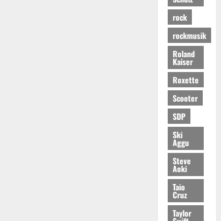
rock
rockmusik
Roland
Kaiser
Roxette
Scooter
SDP
Ski
Aggu
Steve
Aoki
Taio
Cruz
Taylor
Swift