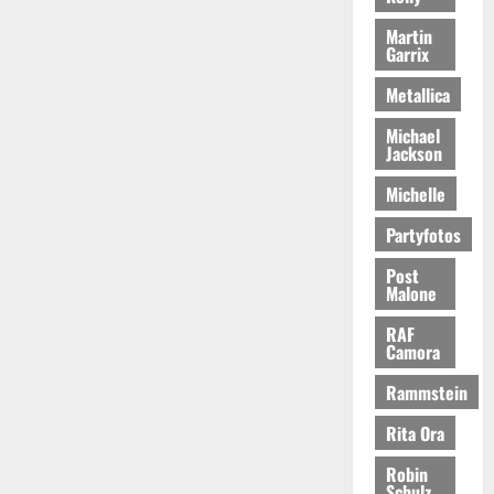
Martin
Garrix
Metallica
Michael
Jackson
Michelle
Partyfotos
Post
Malone
RAF
Camora
Rammstein
Rita Ora
Robin
Schulz