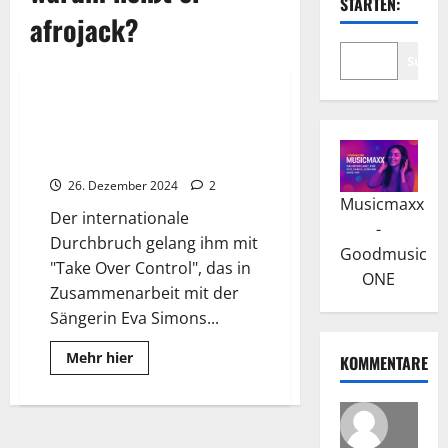
STARTEN:
afrojack?
Suche
Wissenswertes
Afrojack: Biografie eines
niederländischen DJ und
Produzenten
26. Dezember 2024
2
Musicmaxx
Der internationale
-
Durchbruch gelang ihm mit
Goodmusic
"Take Over Control", das in
ONE
Zusammenarbeit mit der
Sängerin Eva Simons...
Read
Mehr hier
KOMMENTARE
more
about
Afrojack:
Biografie
eines
niederländischen