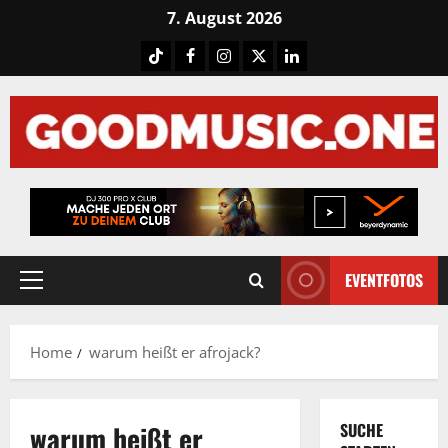
Skip
7. August 2026
to
Tiktok
Facebook
Instagram
X
LinkedIN
content
EVENTFOTOS
Primary
Menu
Home
warum heißt er afrojack?
warum heißt er
SUCHE