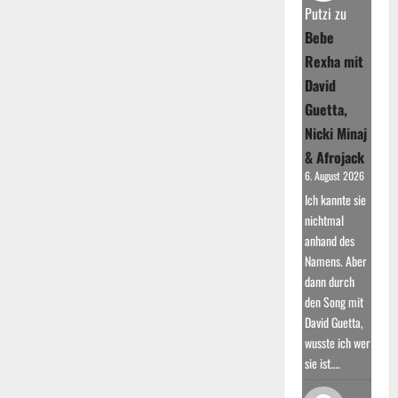
DJ
Putzi
zu
und
Produzenten
Bebe
Rexha mit
David
Guetta,
Nicki Minaj
& Afrojack
6. August 2026
Ich kannte sie
nichtmal
anhand des
Namens. Aber
dann durch
den Song mit
David Guetta,
wusste ich wer
sie ist.…