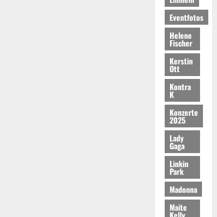
Eventfotos
Helene
Fischer
Kerstin
Ott
Kontra
K
Konzerte
2025
Lady
Gaga
Linkin
Park
Madonna
Maite
Kelly