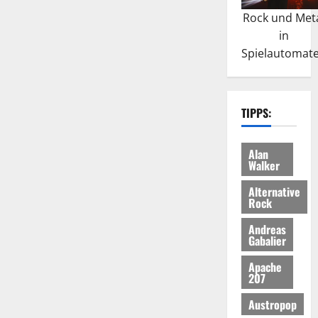
Rock und Met
in
Spielautomat
TIPPS:
Alan
Walker
Alternative
Rock
Andreas
Gabalier
Apache
207
Austropop