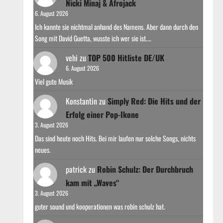
Nicki Minaj & Afrojack
6. August 2026
Ich kannte sie nichtmal anhand des Namens. Aber dann durch den
Song mit David Guetta, wusste ich wer sie ist.…
vehi
zu
TOP 500 Hitliste DE/UK
6. August 2026
Viel gute Musik
Konstantin
zu
Simply Red: Die Hits und der
Erfolg einer Pop-Ikone
3. August 2026
Das sind heute noch Hits. Bei mir laufen nur solche Songs, nichts
neues.
patrick
zu
Robin Schulz: Der Durchbruch
kam mit „Waves“
3. August 2026
guter sound und kooperationen was robin schulz hat.