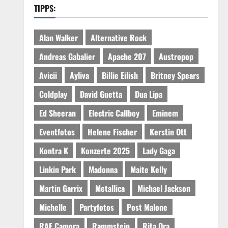
TIPPS:
Alan Walker
Alternative Rock
Andreas Gabalier
Apache 207
Austropop
Avicii
Ayliva
Billie Eilish
Britney Spears
Coldplay
David Guetta
Dua Lipa
Ed Sheeran
Electric Callboy
Eminem
Eventfotos
Helene Fischer
Kerstin Ott
Kontra K
Konzerte 2025
Lady Gaga
Linkin Park
Madonna
Maite Kelly
Martin Garrix
Metallica
Michael Jackson
Michelle
Partyfotos
Post Malone
RAF Camora
Rammstein
Rita Ora