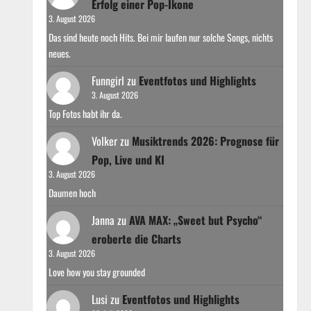
Erfolg einer Pop-Ikone
3. August 2026
Das sind heute noch Hits. Bei mir laufen nur solche Songs, nichts
neues.
Funngirl
zu
Eventfotos und Highlights
3. August 2026
Top Fotos habt ihr da.
Volker
zu
Musiktrends 2026: Prognose für
Pop, Live und KI
3. August 2026
Daumen hoch
Janna
zu
AVA MAX: „Sweet but Psycho“
eroberte die Charts
3. August 2026
Love how you stay grounded
Lusi
zu
Eventfotos und Highlights