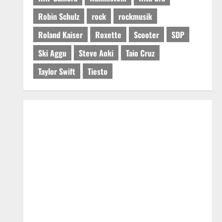
Robin Schulz
rock
rockmusik
Roland Kaiser
Roxette
Scooter
SDP
Ski Aggu
Steve Aoki
Taio Cruz
Taylor Swift
Tiesto