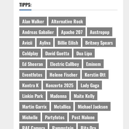
TIPPS:
Alan Walker
Alternative Rock
Andreas Gabalier
Apache 207
Austropop
Avicii
Ayliva
Billie Eilish
Britney Spears
Coldplay
David Guetta
Dua Lipa
Ed Sheeran
Electric Callboy
Eminem
Eventfotos
Helene Fischer
Kerstin Ott
Kontra K
Konzerte 2025
Lady Gaga
Linkin Park
Madonna
Maite Kelly
Martin Garrix
Metallica
Michael Jackson
Michelle
Partyfotos
Post Malone
RAF Camora
Rammstein
Rita Ora