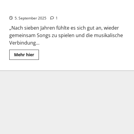
Radiohead-Comeback 2025: Europa-Tour nach 7 Jahre Pause
5. September 2025
1
„Nach sieben Jahren fühlte es sich gut an, wieder
gemeinsam Songs zu spielen und die musikalische
Verbindung...
Read
Mehr hier
more
about
Radiohead-
Comeback
2025:
Europa-
Tour
nach
7
Jahre
Pause