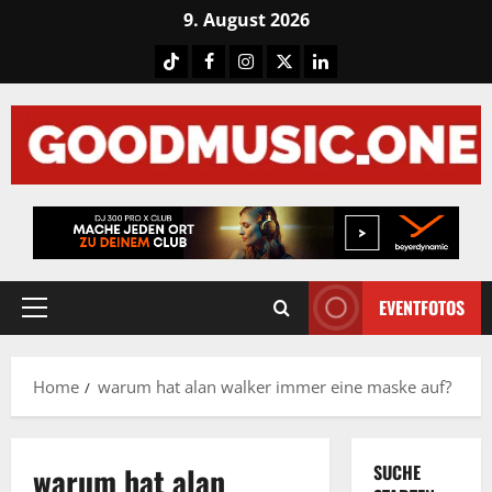
Skip
9. August 2026
to
Tiktok
Facebook
Instagram
X
LinkedIN
content
EVENTFOTOS
Primary
Menu
Home
warum hat alan walker immer eine maske auf?
warum hat alan
SUCHE