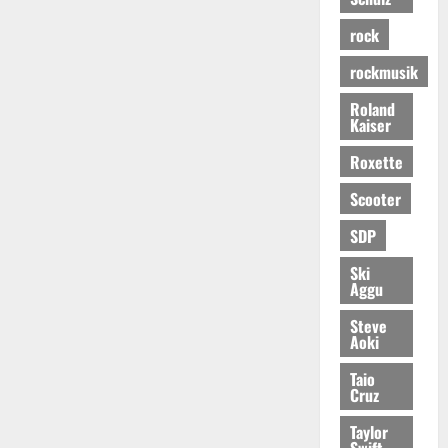
rock
rockmusik
Roland
Kaiser
Roxette
Scooter
SDP
Ski
Aggu
Steve
Aoki
Taio
Cruz
Taylor
Swift