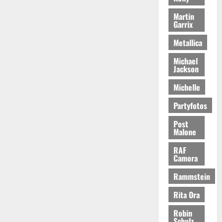
Martin
Garrix
Metallica
Michael
Jackson
Michelle
Partyfotos
Post
Malone
RAF
Camora
Rammstein
Rita Ora
Robin
Schulz