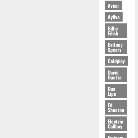
Avicii
Ayliva
Billie
Eilish
Britney
Spears
Coldplay
David
Guetta
Dua
Lipa
Ed
Sheeran
Electric
Callboy
Eminem