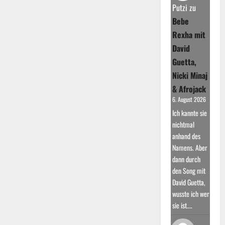
“Faded”
Putzi
zu
kam
der
Bebe
Erfolg
Rexha mit
David
Guetta,
Nicki Minaj
& Afrojack
6. August 2026
Ich kannte sie
nichtmal
anhand des
Namens. Aber
dann durch
den Song mit
David Guetta,
wusste ich wer
sie ist.…