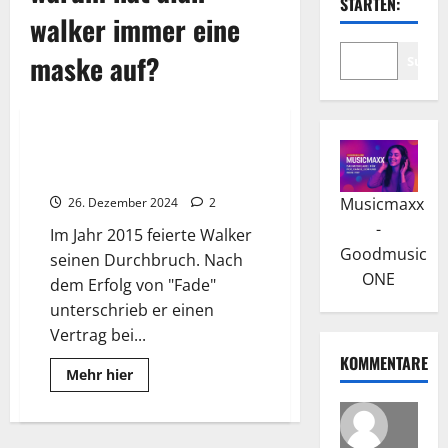
STARTEN:
walker immer eine
maske auf?
Suche
Wissenswertes
Alan Walker: Mit “Faded” kam
der Erfolg
Musicmaxx
26. Dezember 2024
2
-
Im Jahr 2015 feierte Walker
Goodmusic
seinen Durchbruch. Nach
ONE
dem Erfolg von "Fade"
unterschrieb er einen
Vertrag bei...
KOMMENTARE
Read
Mehr hier
more
about
Alan
Walker:
Mit