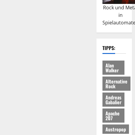
Rock und Met
in
Spielautomat
TIPPS:
Alan
Walker
Alternative
Rock
Andreas
Gabalier
Apache
207
Austropop