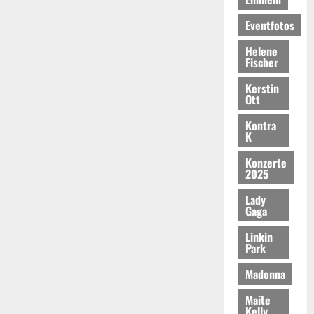
Eventfotos
Helene
Fischer
Kerstin
Ott
Kontra
K
Konzerte
2025
Lady
Gaga
Linkin
Park
Madonna
Maite
Kelly