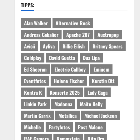
TIPPS:
Alan Walker
Alternative Rock
Andreas Gabalier
Apache 207
Austropop
Avicii
Ayliva
Billie Eilish
Britney Spears
Coldplay
David Guetta
Dua Lipa
Ed Sheeran
Electric Callboy
Eminem
Eventfotos
Helene Fischer
Kerstin Ott
Kontra K
Konzerte 2025
Lady Gaga
Linkin Park
Madonna
Maite Kelly
Martin Garrix
Metallica
Michael Jackson
Michelle
Partyfotos
Post Malone
RAF Camora
Rammstein
Rita Ora