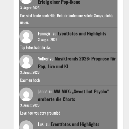
Erfolg einer Pop-Ikone
3. August 2026
Das sind heute noch Hits. Bei mir laufen nur solche Songs, nichts
neues.
Funngirl
zu
Eventfotos und Highlights
3. August 2026
Top Fotos habt ihr da.
Volker
zu
Musiktrends 2026: Prognose für
Pop, Live und KI
3. August 2026
Daumen hoch
Janna
zu
AVA MAX: „Sweet but Psycho“
eroberte die Charts
3. August 2026
Love how you stay grounded
Lusi
zu
Eventfotos und Highlights