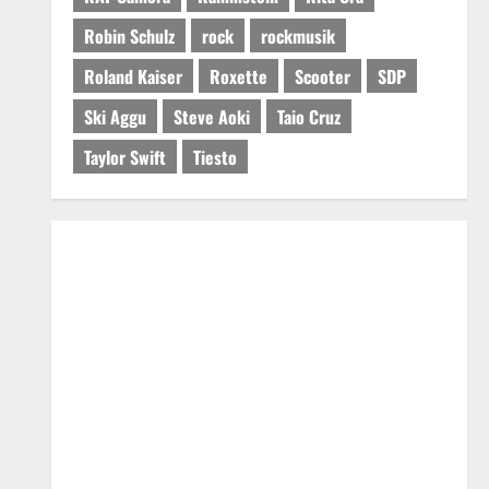
Robin Schulz
rock
rockmusik
Roland Kaiser
Roxette
Scooter
SDP
Ski Aggu
Steve Aoki
Taio Cruz
Taylor Swift
Tiesto