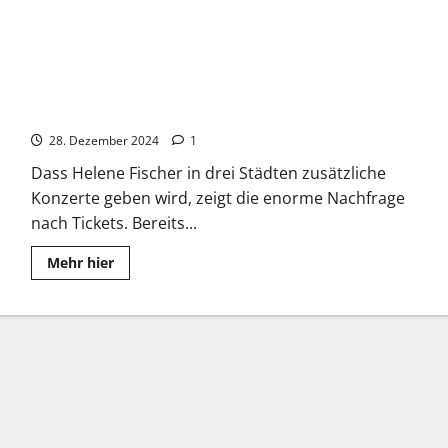
Helene Fischer: 360°-Stadiontour – Ein enormes Konzert-
Erlebnis
28. Dezember 2024
1
Dass Helene Fischer in drei Städten zusätzliche
Konzerte geben wird, zeigt die enorme Nachfrage
nach Tickets. Bereits...
Read
Mehr hier
more
about
Helene
Fischer:
360°-
Stadiontour
–
Ein
enormes
Konzert-
Erlebnis