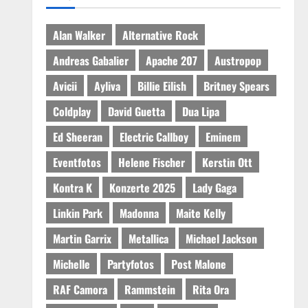
Alan Walker
Alternative Rock
Andreas Gabalier
Apache 207
Austropop
Avicii
Ayliva
Billie Eilish
Britney Spears
Coldplay
David Guetta
Dua Lipa
Ed Sheeran
Electric Callboy
Eminem
Eventfotos
Helene Fischer
Kerstin Ott
Kontra K
Konzerte 2025
Lady Gaga
Linkin Park
Madonna
Maite Kelly
Martin Garrix
Metallica
Michael Jackson
Michelle
Partyfotos
Post Malone
RAF Camora
Rammstein
Rita Ora