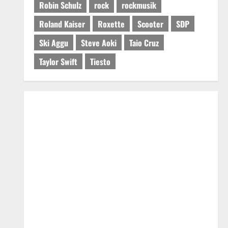
Robin Schulz
rock
rockmusik
Roland Kaiser
Roxette
Scooter
SDP
Ski Aggu
Steve Aoki
Taio Cruz
Taylor Swift
Tiesto