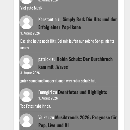
Viel gute Musik
Konstantin
zu
Simply Red: Die Hits und der
Erfolg einer Pop-Ikone
3. August 2026
Das sind heute noch Hits. Bei mir laufen nur solche Songs, nichts
neues.
patrick
zu
Robin Schulz: Der Durchbruch
kam mit „Waves“
3. August 2026
guter sound und kooperationen was robin schulz hat.
Funngirl
zu
Eventfotos und Highlights
3. August 2026
Top Fotos habt ihr da.
Volker
zu
Musiktrends 2026: Prognose für
Pop, Live und KI