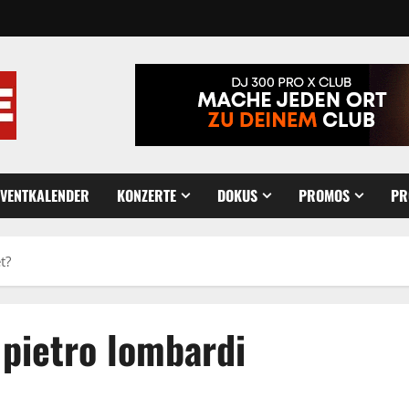
EVENTKALENDER
KONZERTE
DOKUS
PROMOS
PR
t?
 pietro lombardi