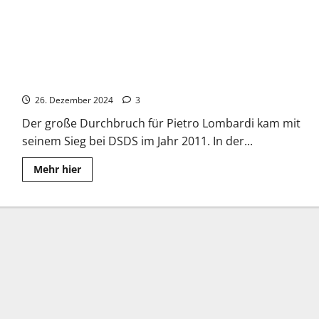
Pietro Lombardi: Durchbruch bei Deutschland sucht den
Superstar
26. Dezember 2024
3
Der große Durchbruch für Pietro Lombardi kam mit
seinem Sieg bei DSDS im Jahr 2011. In der...
Read
Mehr hier
more
about
Pietro
Lombardi:
Durchbruch
bei
Deutschland
sucht
den
Superstar