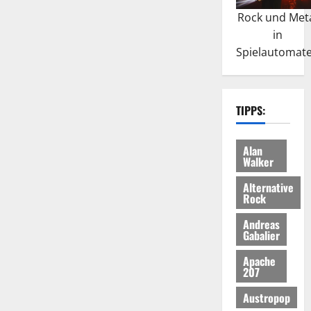
Rock und Met
in
Spielautomat
TIPPS:
Alan
Walker
Alternative
Rock
Andreas
Gabalier
Apache
207
Austropop