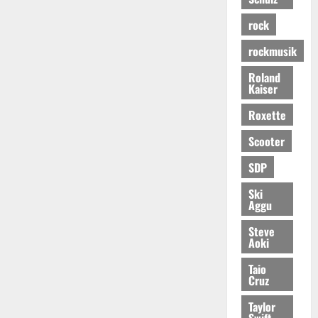
rock
rockmusik
Roland
Kaiser
Roxette
Scooter
SDP
Ski
Aggu
Steve
Aoki
Taio
Cruz
Taylor
Swift