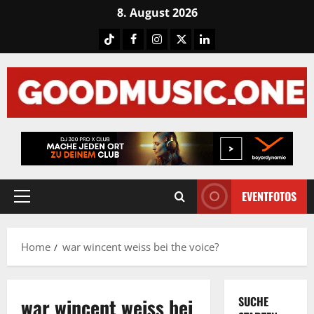
Skip
8. August 2026
to
Tiktok
Facebook
Instagram
X
LinkedIN
content
EVENTFOTOS
Primary
Menu
Home
war wincent weiss bei the voice?
war wincent weiss bei
SUCHE