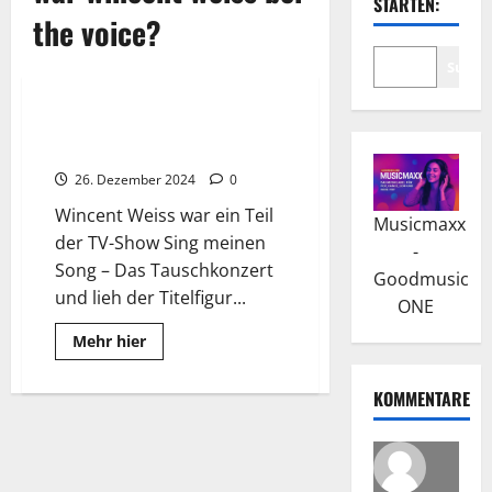
STARTEN:
the voice?
Suche
Wissenswertes
Wincent Weiss: Anfänge und
„Irgendwas gegen die Stille“
26. Dezember 2024
0
Wincent Weiss war ein Teil
Musicmaxx
der TV-Show Sing meinen
-
Song – Das Tauschkonzert
Goodmusic
und lieh der Titelfigur...
ONE
Read
Mehr hier
more
about
Wincent
KOMMENTARE
Weiss:
Anfänge
und
„Irgendwas
gegen
die