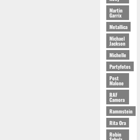
Martin
Garrix
Metallica
Michael
Jackson
Michelle
Partyfotos
Post
Malone
RAF
Camora
Rammstein
Rita Ora
Robin
Schulz