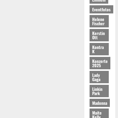
Eventfotos
Helene
Fischer
Kerstin
Ott
Kontra
K
Konzerte
2025
Lady
Gaga
Linkin
Park
Madonna
Maite
Kelly