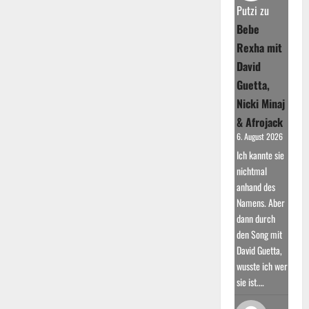
Stille“
Putzi
zu
Bebe
Rexha mit
David
Guetta,
Nicki Minaj
& Afrojack
6. August 2026
Ich kannte sie
nichtmal
anhand des
Namens. Aber
dann durch
den Song mit
David Guetta,
wusste ich wer
sie ist.…