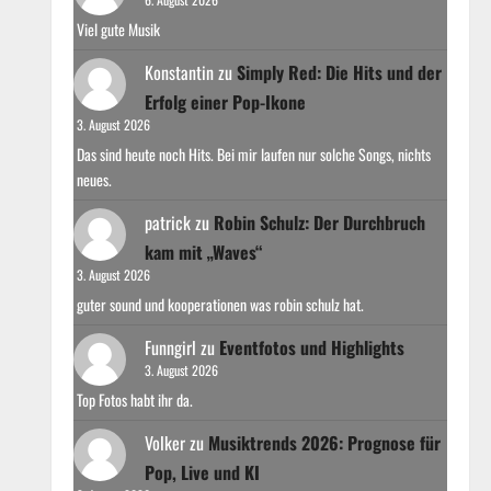
Viel gute Musik
Konstantin
zu
Simply Red: Die Hits und der
Erfolg einer Pop-Ikone
3. August 2026
Das sind heute noch Hits. Bei mir laufen nur solche Songs, nichts
neues.
patrick
zu
Robin Schulz: Der Durchbruch
kam mit „Waves“
3. August 2026
guter sound und kooperationen was robin schulz hat.
Funngirl
zu
Eventfotos und Highlights
3. August 2026
Top Fotos habt ihr da.
Volker
zu
Musiktrends 2026: Prognose für
Pop, Live und KI