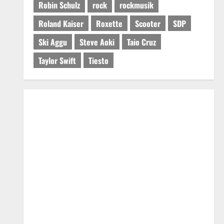
Robin Schulz
rock
rockmusik
Roland Kaiser
Roxette
Scooter
SDP
Ski Aggu
Steve Aoki
Taio Cruz
Taylor Swift
Tiesto