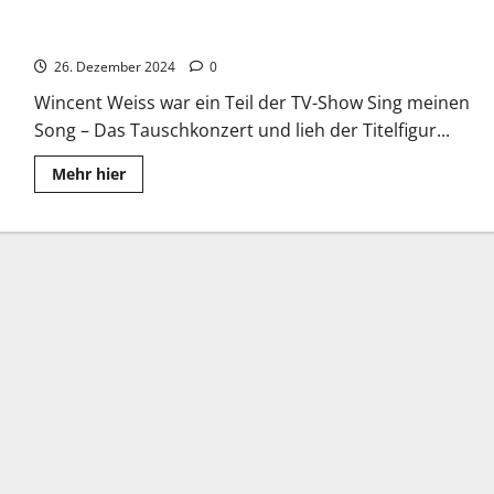
Wincent Weiss: Anfänge und „Irgendwas gegen die Stille“
26. Dezember 2024
0
Wincent Weiss war ein Teil der TV-Show Sing meinen
Song – Das Tauschkonzert und lieh der Titelfigur...
Read
Mehr hier
more
about
Wincent
Weiss:
Anfänge
und
„Irgendwas
gegen
die
Stille“