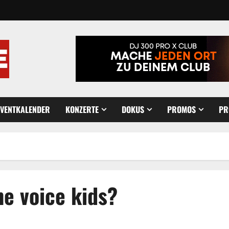
EVENTKALENDER
KONZERTE
DOKUS
PROMOS
PR
he voice kids?