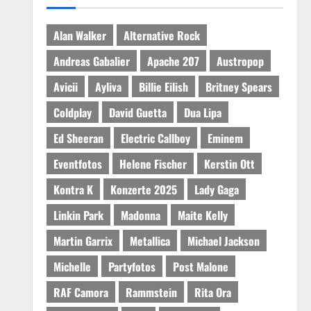
Alan Walker
Alternative Rock
Andreas Gabalier
Apache 207
Austropop
Avicii
Ayliva
Billie Eilish
Britney Spears
Coldplay
David Guetta
Dua Lipa
Ed Sheeran
Electric Callboy
Eminem
Eventfotos
Helene Fischer
Kerstin Ott
Kontra K
Konzerte 2025
Lady Gaga
Linkin Park
Madonna
Maite Kelly
Martin Garrix
Metallica
Michael Jackson
Michelle
Partyfotos
Post Malone
RAF Camora
Rammstein
Rita Ora