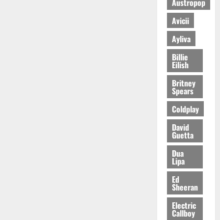
Austropop
Avicii
Ayliva
Billie
Eilish
Britney
Spears
Coldplay
David
Guetta
Dua
Lipa
Ed
Sheeran
Electric
Callboy