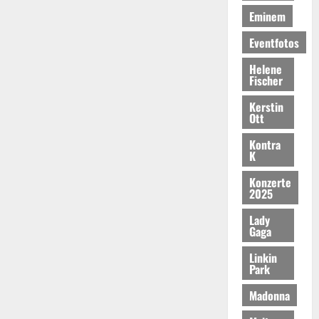
Eminem
Eventfotos
Helene
Fischer
Kerstin
Ott
Kontra
K
Konzerte
2025
Lady
Gaga
Linkin
Park
Madonna