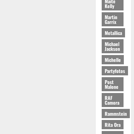
Maite
Kelly
Martin
Garrix
Metallica
Michael
Jackson
Michelle
Partyfotos
Post
Malone
RAF
Camora
Rammstein
Rita Ora