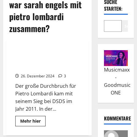
war sarah engels mit
SUCHE
STARTEN:
pietro lombardi
zusammen?
Suche
Wissenswertes
Pietro Lombardi: Durchbruch
bei Deutschland sucht den
Superstar
Musicmaxx
26. Dezember 2024
3
-
Goodmusic
Der große Durchbruch für
ONE
Pietro Lombardi kam mit
seinem Sieg bei DSDS im
Jahr 2011. In der...
KOMMENTARE
Read
Mehr hier
more
about
Pietro