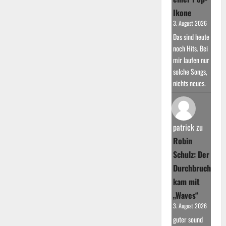
Ikone
3. August 2026
Das sind heute
noch Hits. Bei
mir laufen nur
solche Songs,
nichts neues.
patrick
zu
Robin
Schulz: Der
Durchbruch
kam mit
„Waves“
3. August 2026
guter sound