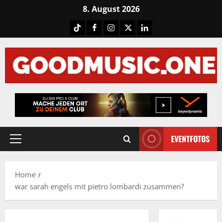
Skip
8. August 2026
to
Tiktok
Facebook
Instagram
X
LinkedIN
content
EVENTFOTOS
Primary
Menu
Home
war sarah engels mit pietro lombardi zusammen?