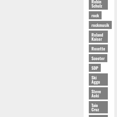
Robin
Schulz
rock
rockmusik
Roland
Kaiser
Roxette
Scooter
SDP
Ski
Aggu
Steve
Aoki
Taio
Cruz