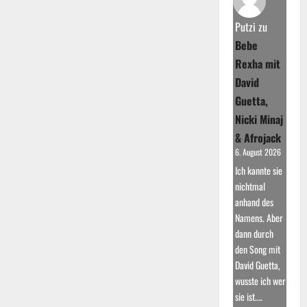
Lombardi:
Durchbruch
bei
Putzi
zu
Deutschland
sucht
Bebe
den
Superstar
Rexha mit
David
Guetta,
Nicki Minaj
& Afrojack
6. August 2026
Ich kannte sie
nichtmal
anhand des
Namens. Aber
dann durch
den Song mit
David Guetta,
wusste ich wer
sie ist.…