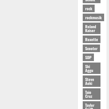
rock
rockmusik
Roland
Kaiser
Roxette
Scooter
SDP
Ski
Aggu
Steve
Aoki
Taio
Cruz
Taylor
Swift