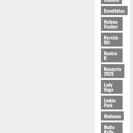
Eventfotos
Helene
Fischer
Kerstin
Ott
Kontra
K
Konzerte
2025
Lady
Gaga
Linkin
Park
Madonna
Maite
Kelly