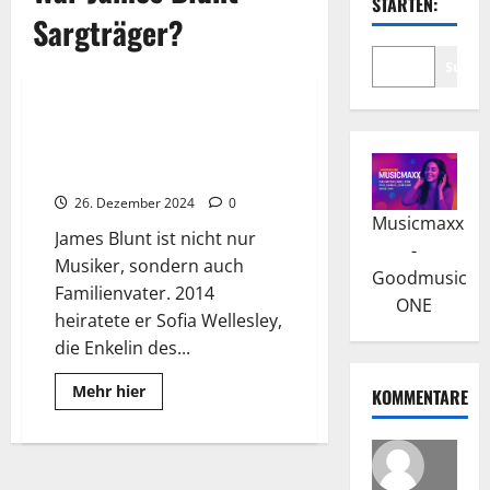
STARTEN:
Sargträger?
Suche
2025
Wissenswertes
James Blunt Tour 2025: Ein
Jubiläum für die
Musikgeschichte
26. Dezember 2024
0
Musicmaxx
James Blunt ist nicht nur
-
Musiker, sondern auch
Goodmusic
Familienvater. 2014
ONE
heiratete er Sofia Wellesley,
die Enkelin des...
Read
Mehr hier
KOMMENTARE
more
about
James
Blunt
Tour
2025: