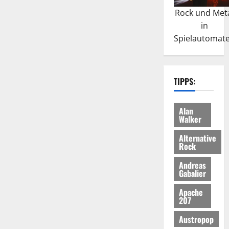
Rock und Met
in
Spielautomat
TIPPS:
Alan
Walker
Alternative
Rock
Andreas
Gabalier
Apache
207
Austropop