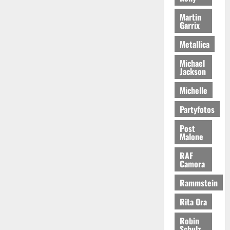
Martin
Garrix
Metallica
Michael
Jackson
Michelle
Partyfotos
Post
Malone
RAF
Camora
Rammstein
Rita Ora
Robin
Schulz