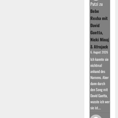
Ein
Putzi
zu
Jubiläum
für
Bebe
die
Musikgeschichte
Rexha mit
David
Guetta,
Nicki Minaj
& Afrojack
6. August 2026
Ich kannte sie
nichtmal
anhand des
Namens. Aber
dann durch
den Song mit
David Guetta,
wusste ich wer
sie ist.…