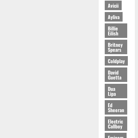
Avicii
Ayliva
Billie
Eilish
Britney
Spears
Coldplay
David
Guetta
Dua
Lipa
Ed
Sheeran
Electric
Callboy
Eminem