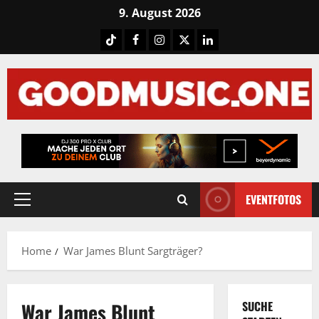
Skip
9. August 2026
to
Tiktok
Facebook
Instagram
X
LinkedIN
content
EVENTFOTOS
Primary
Menu
Home
War James Blunt Sargträger?
War James Blunt
SUCHE