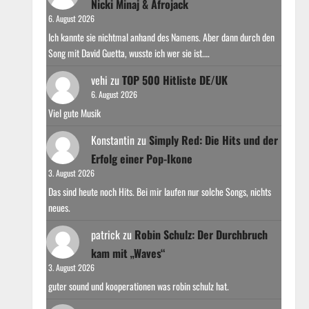
Nicki Minaj & Afrojack
6. August 2026
Ich kannte sie nichtmal anhand des Namens. Aber dann durch den
Song mit David Guetta, wusste ich wer sie ist.…
vehi
zu
TOP 500 Hitliste DE/UK
6. August 2026
Viel gute Musik
Konstantin
zu
Simply Red: Die Hits und der
Erfolg einer Pop-Ikone
3. August 2026
Das sind heute noch Hits. Bei mir laufen nur solche Songs, nichts
neues.
patrick
zu
Robin Schulz: Der Durchbruch
kam mit „Waves“
3. August 2026
guter sound und kooperationen was robin schulz hat.