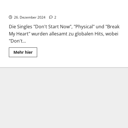
Dua Lipa: Ein Pop-Phänomen der Gegenwart
26. Dezember 2024
2
Die Singles "Don't Start Now", "Physical" und "Break
My Heart" wurden allesamt zu globalen Hits, wobei
"Don't...
Read
Mehr hier
more
about
Dua
Lipa:
Ein
Pop-
Phänomen
der
Gegenwart