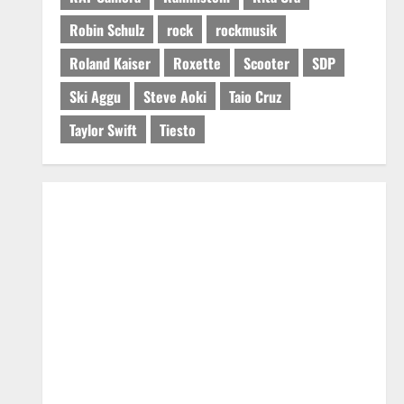
Robin Schulz
rock
rockmusik
Roland Kaiser
Roxette
Scooter
SDP
Ski Aggu
Steve Aoki
Taio Cruz
Taylor Swift
Tiesto