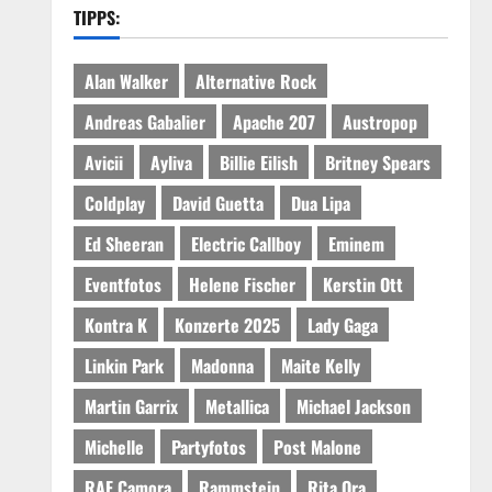
TIPPS:
Alan Walker
Alternative Rock
Andreas Gabalier
Apache 207
Austropop
Avicii
Ayliva
Billie Eilish
Britney Spears
Coldplay
David Guetta
Dua Lipa
Ed Sheeran
Electric Callboy
Eminem
Eventfotos
Helene Fischer
Kerstin Ott
Kontra K
Konzerte 2025
Lady Gaga
Linkin Park
Madonna
Maite Kelly
Martin Garrix
Metallica
Michael Jackson
Michelle
Partyfotos
Post Malone
RAF Camora
Rammstein
Rita Ora