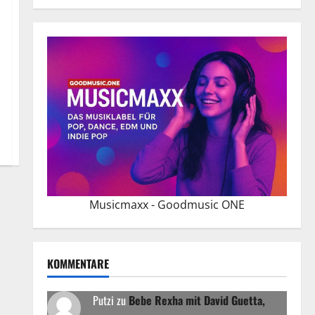
Musicmaxx - Goodmusic ONE
KOMMENTARE
Putzi
zu
Bebe Rexha mit David Guetta,