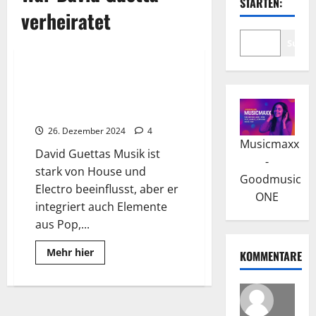
STARTEN:
verheiratet
Suche
Wissenswertes
David Guetta: Der Erfolg kam
mit „Just a Little More Love“
featuring Chris Willis
26. Dezember 2024
4
Musicmaxx
David Guettas Musik ist
-
stark von House und
Goodmusic
Electro beeinflusst, aber er
ONE
integriert auch Elemente
aus Pop,...
Read
Mehr hier
KOMMENTARE
more
about
David
Guetta:
Der
Erfolg