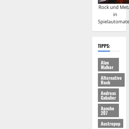
Rock und Met
in
Spielautomat
TIPPS:
Alan
Walker
Alternative
Rock
Andreas
Gabalier
Apache
207
Austropop