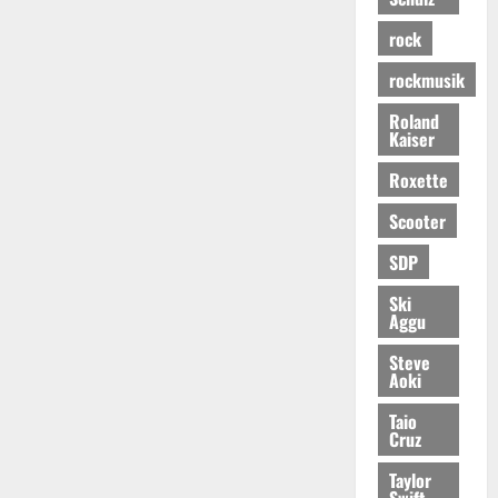
rock
rockmusik
Roland
Kaiser
Roxette
Scooter
SDP
Ski
Aggu
Steve
Aoki
Taio
Cruz
Taylor
Swift