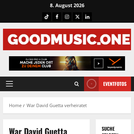
Skip
8. August 2026
to
Tiktok
Facebook
Instagram
X
LinkedIN
content
EVENTFOTOS
Primary
Menu
Home
War David Guetta verheiratet
War David Guetta
SUCHE