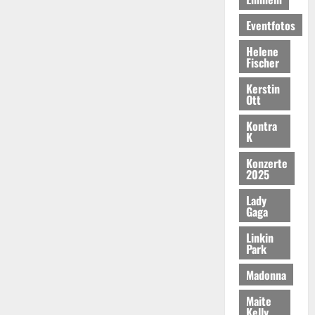
Eventfotos
Helene
Fischer
Kerstin
Ott
Kontra
K
Konzerte
2025
Lady
Gaga
Linkin
Park
Madonna
Maite
Kelly