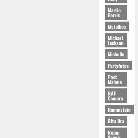
Martin
Garrix
Metallica
Michael
Jackson
Michelle
Partyfotos
Post
Malone
RAF
Camora
Rammstein
Rita Ora
Robin
Schulz