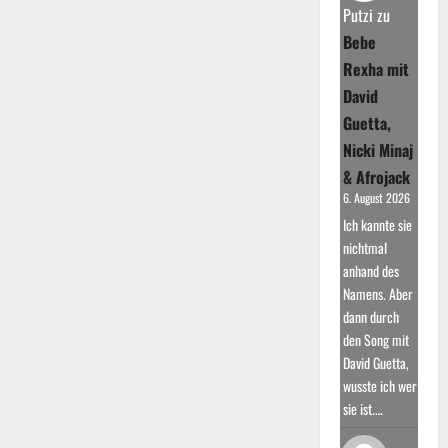
kam
Putzi
zu
mit
„Just
Bebe
a
Little
Rexha mit
More
Love“
David
featuring
Chris
Guetta,
Willis
Nicki Minaj
& Afrojack
6. August 2026
Ich kannte sie
nichtmal
anhand des
Namens. Aber
dann durch
den Song mit
David Guetta,
wusste ich wer
sie ist.…