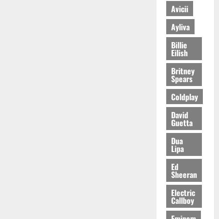
Avicii
Ayliva
Billie
Eilish
Britney
Spears
Coldplay
David
Guetta
Dua
Lipa
Ed
Sheeran
Electric
Callboy
Eminem