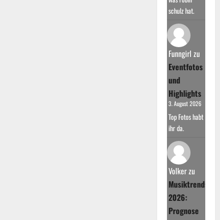
schulz hat.
Funngirl
zu
Eventfotos
und
Highlights
3. August 2026
Top Fotos habt
ihr da.
Volker
zu
Musiktrends
2026:
Prognose