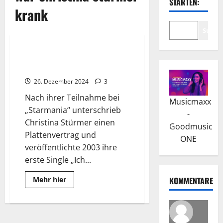
STARTEN:
krank
Suche
Wissenswertes
Christina Stürmer: „Ich lebe“
brachte Sie in die Charts
26. Dezember 2024
3
Nach ihrer Teilnahme bei
Musicmaxx
„Starmania“ unterschrieb
-
Christina Stürmer einen
Goodmusic
Plattenvertrag und
ONE
veröffentlichte 2003 ihre
erste Single „Ich...
Read
Mehr hier
KOMMENTARE
more
about
Christina
Stürmer:
„Ich
lebe“