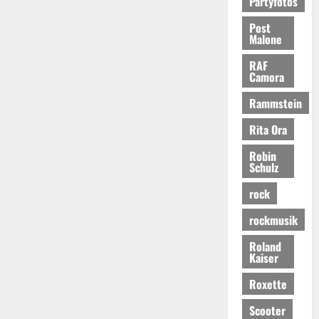
Partyfotos
Post
Malone
RAF
Camora
Rammstein
Rita Ora
Robin
Schulz
rock
rockmusik
Roland
Kaiser
Roxette
Scooter