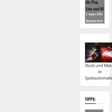
für Pop,
Live und KI
3. August 2026
Daumen hoch
Rock und Met
in
Spielautomat
TIPPS: