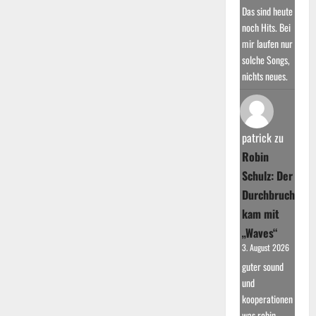
Das sind heute
noch Hits. Bei
mir laufen nur
solche Songs,
nichts neues.
patrick
zu
Robin
Schulz: Der
Durchbruch
kam mit
„Waves“
3. August 2026
guter sound
und
kooperationen
was robin