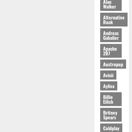
Alan
Walker
Alternative
Rock
Andreas
Gabalier
Apache
207
Austropop
Avicii
Ayliva
Billie
Eilish
Britney
Spears
Coldplay