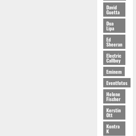
David
Guetta
Dua
Lipa
Ed
Sheeran
Electric
Callboy
Eminem
Eventfotos
Helene
Fischer
Kerstin
Ott
Kontra
K