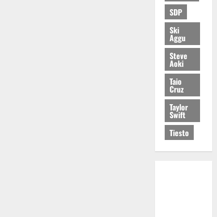
SDP
Ski
Aggu
Steve
Aoki
Taio
Cruz
Taylor
Swift
Tiesto