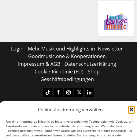
Login
Mehr Musik und Highlights im Newsletter
Goodmusic.one & Kooperationen
Impressum & AGB
Datenschutzerklärung
Cookie-Richtlinie (EU)
Shop
Geschäftsbedingungen
Tiktok
Facebook
Instagram
X
LinkedIN
Copyright © 2026 All rights reserved.
|
MoreNews
by
Cookie-Zustimmung verwalten
AF themes.
Um dir ein optimales Erlebnis zu bieten, verwenden wir Technologien wie Cookies, um
Geräteinformationen zu speichern und/oder darauf zuzugreifen. Wenn du diesen
Technologien zustimmst, können wir Daten wie das Surfverhalten oder eindeutige IDs
auf dieser Website verarbeiten. Wenn du deine Zustimmung nicht erteilst oder