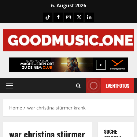
Skip
6. August 2026
to
Tiktok
Facebook
Instagram
X
LinkedIN
content
EVENTFOTOS
Primary
Menu
Home
war christina stürmer krank
war christina stürmer
SUCHE