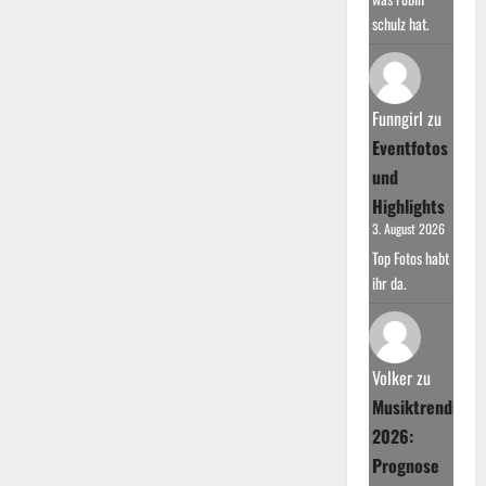
schulz hat.
Funngirl
zu
Eventfotos
und
Highlights
3. August 2026
Top Fotos habt
ihr da.
Volker
zu
Musiktrends
2026:
Prognose