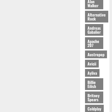
Alan
Walker
Alternative
Rock
Andreas
Gabalier
Apache
207
Austropop
Avicii
Ayliva
Billie
Eilish
Britney
Spears
Coldplay