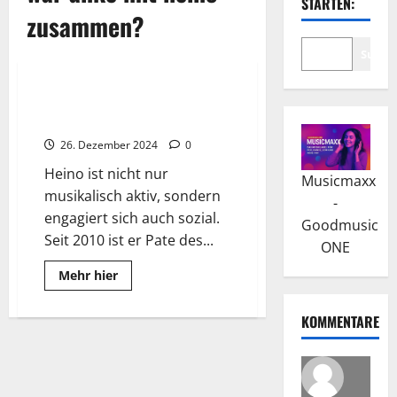
STARTEN:
zusammen?
Suche
Wissenswertes
Heino: Neuere Entwicklungen
und musikalische Experimente
26. Dezember 2024
0
Heino ist nicht nur
Musicmaxx
musikalisch aktiv, sondern
-
engagiert sich auch sozial.
Goodmusic
Seit 2010 ist er Pate des...
ONE
Read
Mehr hier
more
about
Heino:
KOMMENTARE
Neuere
Entwicklungen
und
musikalische
Experimente