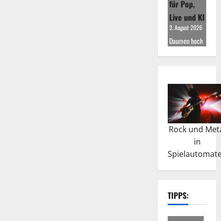
für Pop,
Live und KI
3. August 2026
Daumen hoch
Rock und Met
in
Spielautomat
TIPPS: