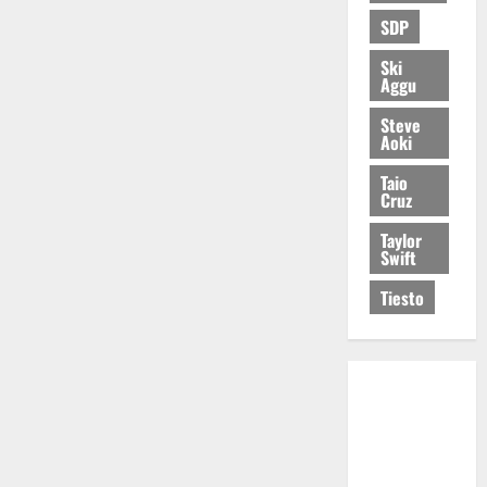
SDP
Ski
Aggu
Steve
Aoki
Taio
Cruz
Taylor
Swift
Tiesto