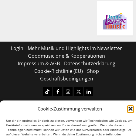
Login
Mehr Musik und Highlights im Newsletter
Goodmusic.one & Kooperationen
Impressum & AGB
Datenschutzerklärung
Cookie-Richtlinie (EU)
Shop
Geschäftsbedingungen
Tiktok
Facebook
Instagram
X
LinkedIN
Copyright © 2026 All rights reserved.
|
MoreNews
by
Cookie-Zustimmung verwalten
AF themes.
Um dir ein optimales Erlebnis zu bieten, verwenden wir Technologien wie Cookies, um
Geräteinformationen zu speichern und/oder darauf zuzugreifen. Wenn du diesen
Technologien zustimmst, können wir Daten wie das Surfverhalten oder eindeutige IDs
auf dieser Website verarbeiten. Wenn du deine Zustimmung nicht erteilst oder