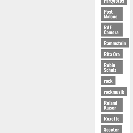
Partyfotos
Post
Malone
RAF
Camora
Rammstein
Rita Ora
Robin
Schulz
rock
rockmusik
Roland
Kaiser
Roxette
Scooter