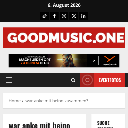
Skip
6. August 2026
to
Tiktok
Facebook
Instagram
X
LinkedIN
content
EVENTFOTOS
Primary
Menu
Home
war anke mit heino zusammen?
war anke mit heino
SUCHE