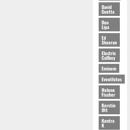
David
Guetta
Dua
Lipa
Ed
Sheeran
Electric
Callboy
Eminem
Eventfotos
Helene
Fischer
Kerstin
Ott
Kontra
K