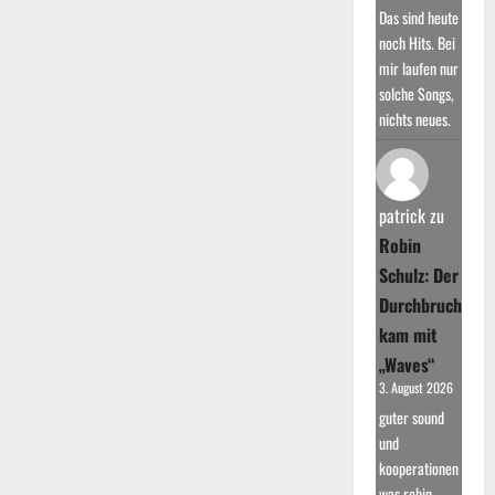
Das sind heute
noch Hits. Bei
mir laufen nur
solche Songs,
nichts neues.
patrick
zu
Robin
Schulz: Der
Durchbruch
kam mit
„Waves“
3. August 2026
guter sound
und
kooperationen
was robin