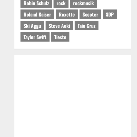
Robin Schulz
rock
rockmusik
Roland Kaiser
Roxette
Scooter
SDP
Ski Aggu
Steve Aoki
Taio Cruz
Taylor Swift
Tiesto