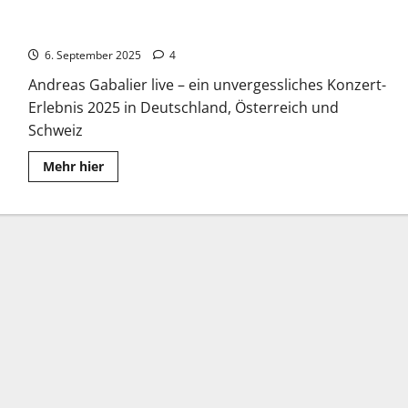
Andreas Gabalier Tickets 2025 – Tour-Termine & Konzerte
6. September 2025
4
Andreas Gabalier live – ein unvergessliches Konzert-
Erlebnis 2025 in Deutschland, Österreich und
Schweiz
Read
Mehr hier
more
about
Andreas
Gabalier
Tickets
2025
–
Tour-
Termine
&
Konzerte