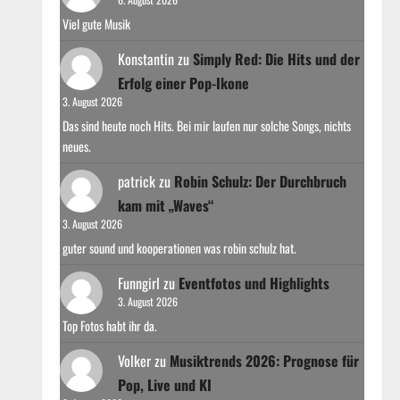
Viel gute Musik
Konstantin
zu
Simply Red: Die Hits und der
Erfolg einer Pop-Ikone
3. August 2026
Das sind heute noch Hits. Bei mir laufen nur solche Songs, nichts
neues.
patrick
zu
Robin Schulz: Der Durchbruch
kam mit „Waves“
3. August 2026
guter sound und kooperationen was robin schulz hat.
Funngirl
zu
Eventfotos und Highlights
3. August 2026
Top Fotos habt ihr da.
Volker
zu
Musiktrends 2026: Prognose für
Pop, Live und KI