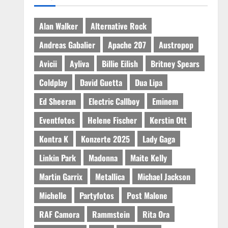
Alan Walker
Alternative Rock
Andreas Gabalier
Apache 207
Austropop
Avicii
Ayliva
Billie Eilish
Britney Spears
Coldplay
David Guetta
Dua Lipa
Ed Sheeran
Electric Callboy
Eminem
Eventfotos
Helene Fischer
Kerstin Ott
Kontra K
Konzerte 2025
Lady Gaga
Linkin Park
Madonna
Maite Kelly
Martin Garrix
Metallica
Michael Jackson
Michelle
Partyfotos
Post Malone
RAF Camora
Rammstein
Rita Ora