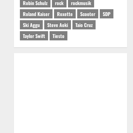
Robin Schulz
rock
rockmusik
Roland Kaiser
Roxette
Scooter
SDP
Ski Aggu
Steve Aoki
Taio Cruz
Taylor Swift
Tiesto