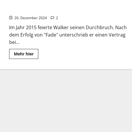
Alan Walker: Mit “Faded” kam der Erfolg
26. Dezember 2024
2
Im Jahr 2015 feierte Walker seinen Durchbruch. Nach
dem Erfolg von "Fade" unterschrieb er einen Vertrag
bei...
Read
Mehr hier
more
about
Alan
Walker:
Mit
“Faded”
kam
der
Erfolg