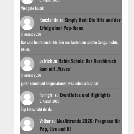
Viel gute Musik
Konstantin
zu
Simply Red: Die Hits und der
Erfolg einer Pop-Ikone
3. August 2026
Das sind heute noch Hits. Bei mir laufen nur solche Songs, nichts
neues.
patrick
zu
Robin Schulz: Der Durchbruch
kam mit „Waves“
3. August 2026
guter sound und kooperationen was robin schulz hat.
Funngirl
zu
Eventfotos und Highlights
3. August 2026
Top Fotos habt ihr da.
Volker
zu
Musiktrends 2026: Prognose für
Pop, Live und KI