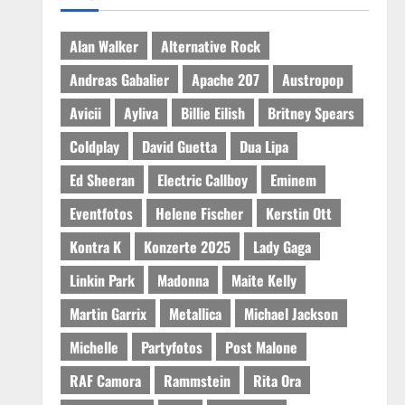
Alan Walker
Alternative Rock
Andreas Gabalier
Apache 207
Austropop
Avicii
Ayliva
Billie Eilish
Britney Spears
Coldplay
David Guetta
Dua Lipa
Ed Sheeran
Electric Callboy
Eminem
Eventfotos
Helene Fischer
Kerstin Ott
Kontra K
Konzerte 2025
Lady Gaga
Linkin Park
Madonna
Maite Kelly
Martin Garrix
Metallica
Michael Jackson
Michelle
Partyfotos
Post Malone
RAF Camora
Rammstein
Rita Ora