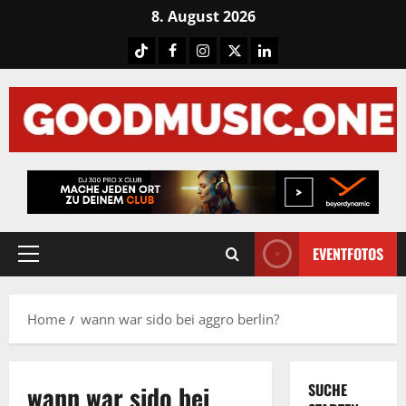
Skip
8. August 2026
to
Tiktok
Facebook
Instagram
X
LinkedIN
content
EVENTFOTOS
Primary
Menu
Home
wann war sido bei aggro berlin?
wann war sido bei
SUCHE