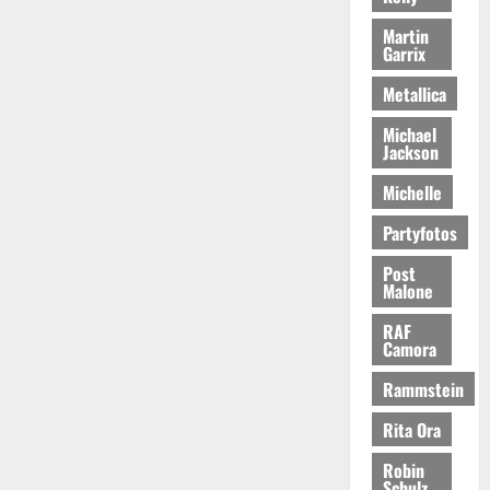
Martin
Garrix
Metallica
Michael
Jackson
Michelle
Partyfotos
Post
Malone
RAF
Camora
Rammstein
Rita Ora
Robin
Schulz