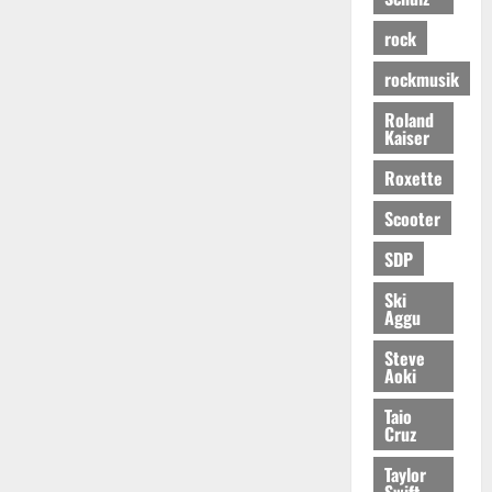
rock
rockmusik
Roland
Kaiser
Roxette
Scooter
SDP
Ski
Aggu
Steve
Aoki
Taio
Cruz
Taylor
Swift