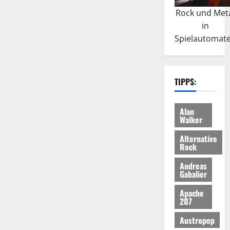
Rock und Met
in
Spielautomat
TIPPS:
Alan
Walker
Alternative
Rock
Andreas
Gabalier
Apache
207
Austropop