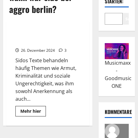
STARTEN:
aggro berlin?
Suche
Wissenswertes
Sido: Das Debütalbum „Maske“
verhalf zum Erfolg
26. Dezember 2024
3
Sidos Texte behandeln
Musicmaxx
häufig Themen wie Armut,
-
Kriminalität und soziale
Goodmusic
Ungerechtigkeit, was ihm
ONE
sowohl Anerkennung als
auch...
Read
Mehr hier
KOMMENTARE
more
about
Sido:
Das
Debütalbum
„Maske“