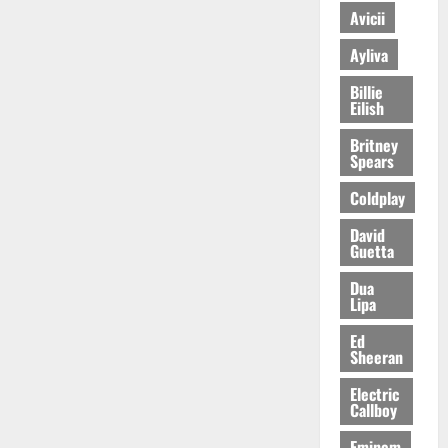
Avicii
Ayliva
Billie
Eilish
Britney
Spears
Coldplay
David
Guetta
Dua
Lipa
Ed
Sheeran
Electric
Callboy
Eminem