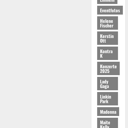
Eventfotos
Helene
Fischer
Kerstin
Ott
Kontra
K
Konzerte
2025
Lady
Gaga
Linkin
Park
Madonna
Maite
Kelly