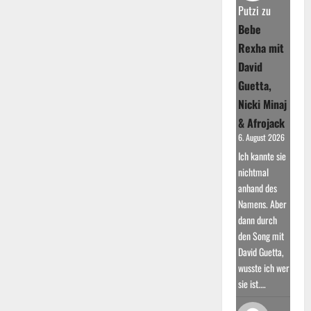
verhalf
Putzi
zu
zum
Erfolg
Bebe
Rexha mit
David
Guetta,
Nicki Minaj
& Afrojack
6. August 2026
Ich kannte sie
nichtmal
anhand des
Namens. Aber
dann durch
den Song mit
David Guetta,
wusste ich wer
sie ist.…