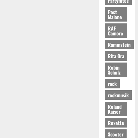
Partyfotos
Post
Malone
RAF
Camora
Rammstein
Rita Ora
Robin
Schulz
rock
rockmusik
Roland
Kaiser
Roxette
Scooter