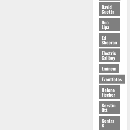
David
Guetta
Dua
Lipa
Ed
Sheeran
Electric
Callboy
Eminem
Eventfotos
Helene
Fischer
Kerstin
Ott
Kontra
K