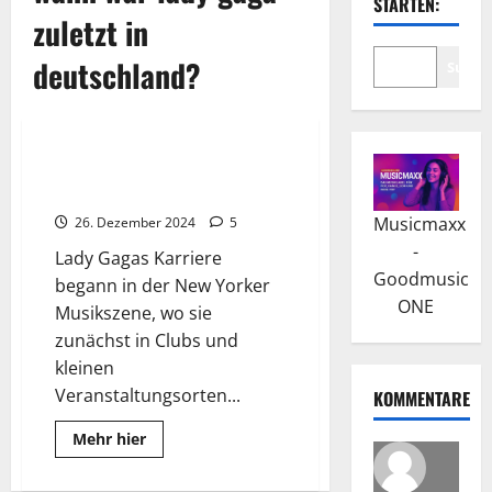
STARTEN:
zuletzt in
deutschland?
Suche
Wissenswertes
Lady Gaga: Die kraftvolle
Botschaft “Born This Way”
Musicmaxx
26. Dezember 2024
5
-
Lady Gagas Karriere
Goodmusic
begann in der New Yorker
ONE
Musikszene, wo sie
zunächst in Clubs und
kleinen
Veranstaltungsorten...
KOMMENTARE
Read
Mehr hier
more
about
Lady