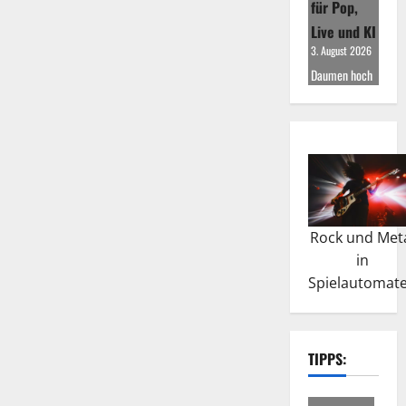
für Pop,
Live und KI
3. August 2026
Daumen hoch
Rock und Met
in
Spielautomat
TIPPS: