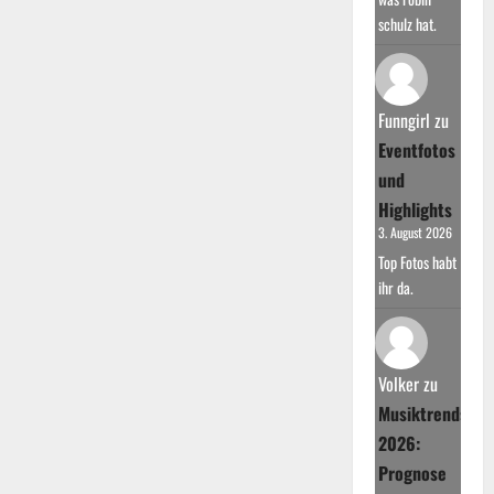
schulz hat.
Funngirl
zu
Eventfotos
und
Highlights
3. August 2026
Top Fotos habt
ihr da.
Volker
zu
Musiktrends
2026:
Prognose