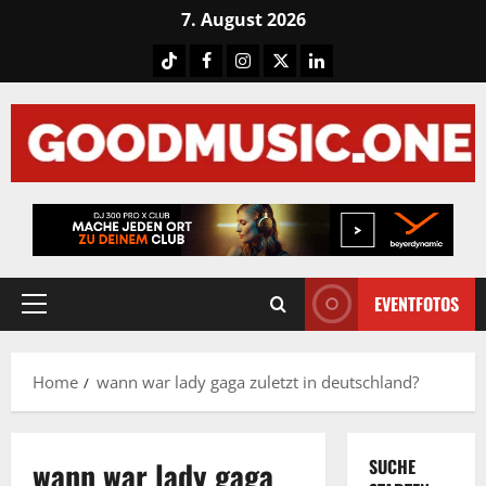
Skip
7. August 2026
to
Tiktok
Facebook
Instagram
X
LinkedIN
content
EVENTFOTOS
Primary
Menu
Home
wann war lady gaga zuletzt in deutschland?
wann war lady gaga
SUCHE