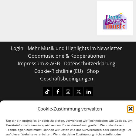
Login
Mehr Musik und Highlights im Newsletter
Goodmusic.one & Kooperationen
Impressum & AGB
Datenschutzerklärung
Cookie-Richtlinie (EU)
Shop
Geschäftsbedingungen
Tiktok
Facebook
Instagram
X
LinkedIN
Copyright © 2026 All rights reserved.
|
MoreNews
by
Cookie-Zustimmung verwalten
AF themes.
Um dir ein optimales Erlebnis zu bieten, verwenden wir Technologien wie Cookies, um
Geräteinformationen zu speichern und/oder darauf zuzugreifen. Wenn du diesen
Technologien zustimmst, können wir Daten wie das Surfverhalten oder eindeutige IDs
auf dieser Website verarbeiten. Wenn du deine Zustimmung nicht erteilst oder