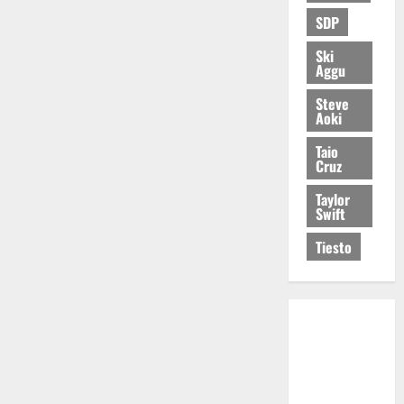
SDP
Ski
Aggu
Steve
Aoki
Taio
Cruz
Taylor
Swift
Tiesto