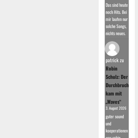
Das sind heute
noch Hits. Bei
mir laufen nur
solche Songs,
nichts neues.
patrick
zu
Robin
Schulz: Der
Durchbruch
kam mit
„Waves“
3. August 2026
guter sound
und
kooperationen
was robin