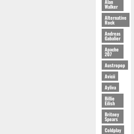
Alan
Walker
Alternative
Rock
Andreas
Gabalier
Apache
207
Austropop
Avicii
Ayliva
Billie
Eilish
Britney
Spears
Coldplay