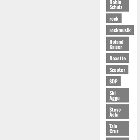
Robin
Schulz
rock
rockmusik
Roland
Kaiser
Roxette
Scooter
SDP
Ski
Aggu
Steve
Aoki
Taio
Cruz