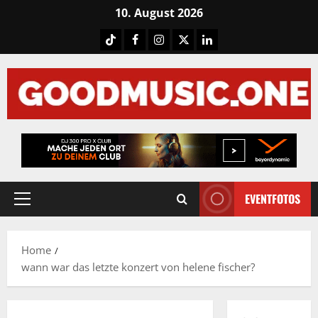
Skip
10. August 2026
to
Tiktok
Facebook
Instagram
X
LinkedIN
content
EVENTFOTOS
Primary
Menu
Home
wann war das letzte konzert von helene fischer?