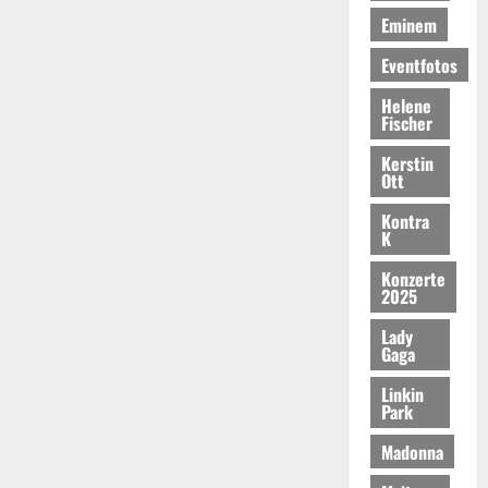
Eminem
Eventfotos
Helene
Fischer
Kerstin
Ott
Kontra
K
Konzerte
2025
Lady
Gaga
Linkin
Park
Madonna