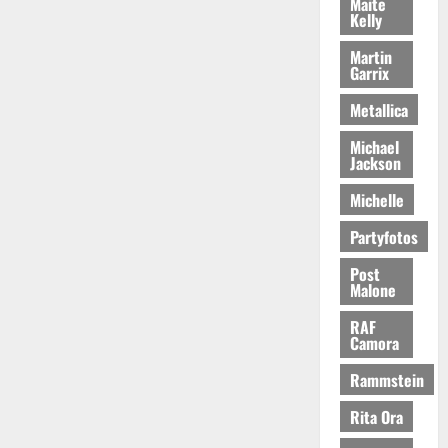
Maite
Kelly
Martin
Garrix
Metallica
Michael
Jackson
Michelle
Partyfotos
Post
Malone
RAF
Camora
Rammstein
Rita Ora