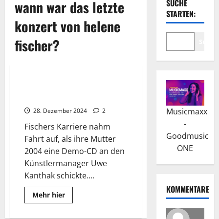
wann war das letzte
SUCHE
STARTEN:
konzert von helene
fischer?
Suche
Wissenswertes
Helene Fischer: Der vielseitige
Karrierebeginn und Aufstieg
Musicmaxx
28. Dezember 2024
2
-
Fischers Karriere nahm
Goodmusic
Fahrt auf, als ihre Mutter
ONE
2004 eine Demo-CD an den
Künstlermanager Uwe
Kanthak schickte....
KOMMENTARE
Read
Mehr hier
more
about
Helene