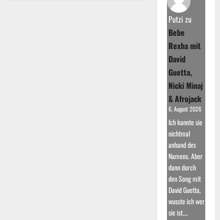
Fischer:
Der
vielseitige
Putzi
zu
Karrierebeginn
und
Bebe
Aufstieg
Rexha mit
David
Guetta,
Nicki Minaj
& Afrojack
6. August 2026
Ich kannte sie
nichtmal
anhand des
Namens. Aber
dann durch
den Song mit
David Guetta,
wusste ich wer
sie ist.…