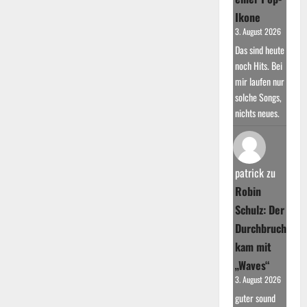
Ikone
3. August 2026
Das sind heute
noch Hits. Bei
mir laufen nur
solche Songs,
nichts neues.
patrick
zu
Robin
Schulz: Der
Durchbruch
kam mit
„Waves“
3. August 2026
guter sound