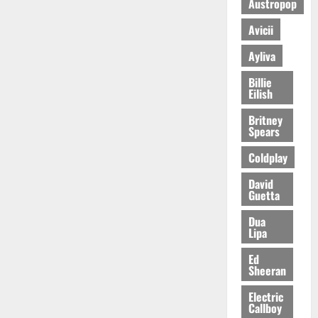
Austropop
Avicii
Ayliva
Billie
Eilish
Britney
Spears
Coldplay
David
Guetta
Dua
Lipa
Ed
Sheeran
Electric
Callboy