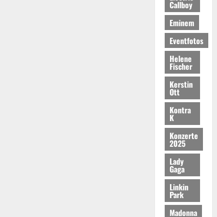
Callboy
Eminem
Eventfotos
Helene
Fischer
Kerstin
Ott
Kontra
K
Konzerte
2025
Lady
Gaga
Linkin
Park
Madonna