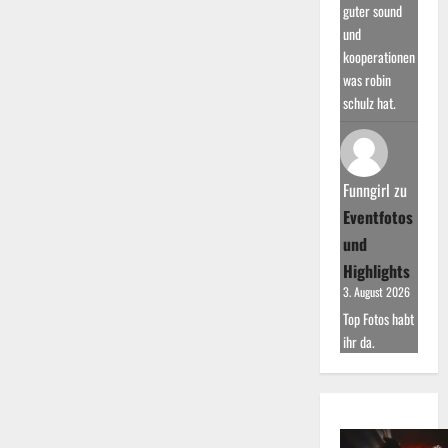
guter sound
und
kooperationen
was robin
schulz hat.
Funngirl
zu
Eventfotos
und
Highlights
3. August 2026
Top Fotos habt
ihr da.