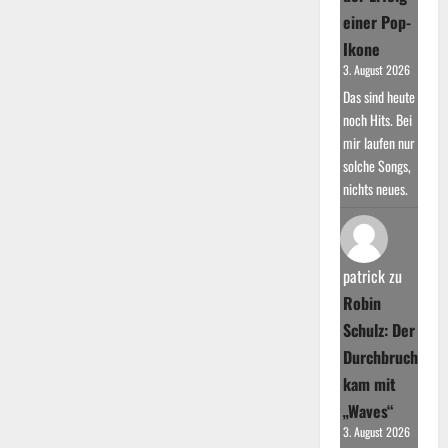
einer Pop-
Ikone
3. August 2026
Das sind heute
noch Hits. Bei
mir laufen nur
solche Songs,
nichts neues.
patrick
zu
Robin
Schulz: Der
Durchbruch
kam mit
„Waves“
3. August 2026