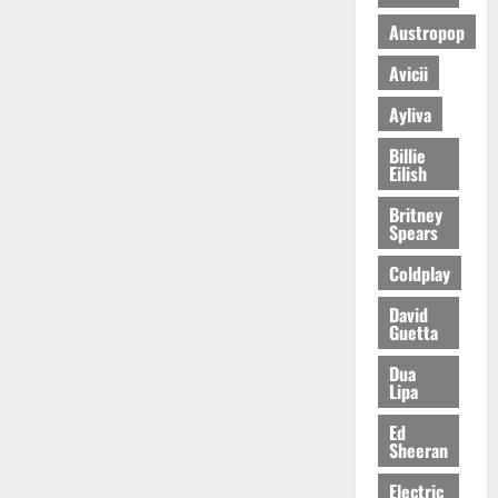
Austropop
Avicii
Ayliva
Billie
Eilish
Britney
Spears
Coldplay
David
Guetta
Dua
Lipa
Ed
Sheeran
Electric