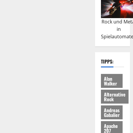
Rock und Met
in
Spielautomat
TIPPS:
Alan
Walker
Alternative
Rock
Andreas
Gabalier
Apache
207