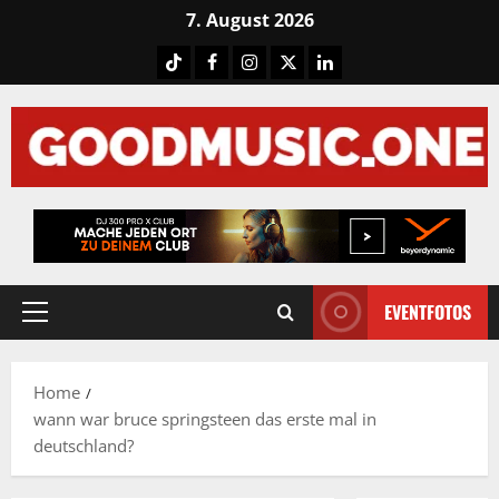
Skip
7. August 2026
to
Tiktok
Facebook
Instagram
X
LinkedIN
content
EVENTFOTOS
Primary
Menu
Home
wann war bruce springsteen das erste mal in
deutschland?