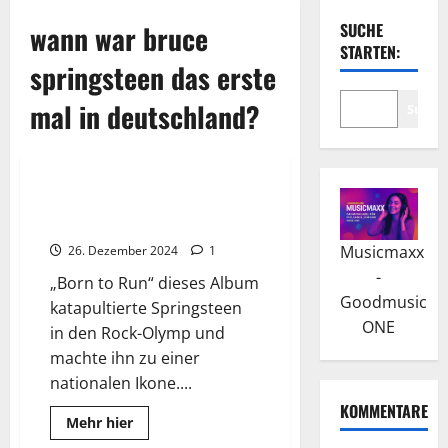
wann war bruce
SUCHE
STARTEN:
springsteen das erste
mal in deutschland?
Suche
Wissenswertes
Bruce Springsteen: Schrieb
Erfolg mit „Born to Run“
Musicmaxx
26. Dezember 2024
1
-
„Born to Run“ dieses Album
Goodmusic
katapultierte Springsteen
ONE
in den Rock-Olymp und
machte ihn zu einer
nationalen Ikone....
KOMMENTARE
Read
Mehr hier
more