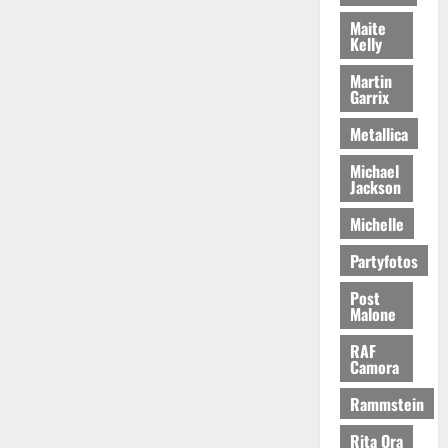
Maite
Kelly
Martin
Garrix
Metallica
Michael
Jackson
Michelle
Partyfotos
Post
Malone
RAF
Camora
Rammstein
Rita Ora