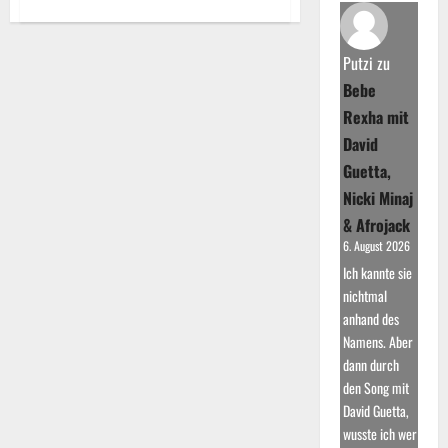
about
Bruce
Springsteen:
Schrieb
Erfolg
Putzi
zu
mit
„Born
Bebe
to
Run“
Rexha mit
David
Guetta,
Nicki Minaj
& Afrojack
6. August 2026
Ich kannte sie
nichtmal
anhand des
Namens. Aber
dann durch
den Song mit
David Guetta,
wusste ich wer