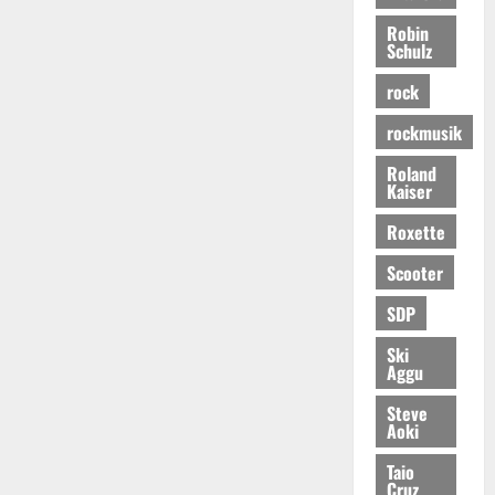
Robin
Schulz
rock
rockmusik
Roland
Kaiser
Roxette
Scooter
SDP
Ski
Aggu
Steve
Aoki
Taio
Cruz