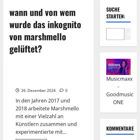
wann und von wem
SUCHE
STARTEN:
wurde das inkognito
von marshmello
Suche
gelüftet?
Wissenswertes
Marshmello: Die Geheimnisse
Musicmaxx
um seine Identität
-
26. Dezember 2024
0
Goodmusic
In den Jahren 2017 und
ONE
2018 arbeitete Marshmello
mit einer Vielzahl an
Künstlern zusammen und
KOMMENTARE
experimentierte mit...