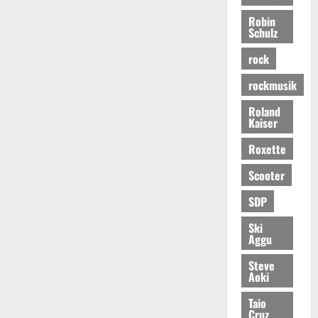
Robin
Schulz
rock
rockmusik
Roland
Kaiser
Roxette
Scooter
SDP
Ski
Aggu
Steve
Aoki
Taio
Cruz