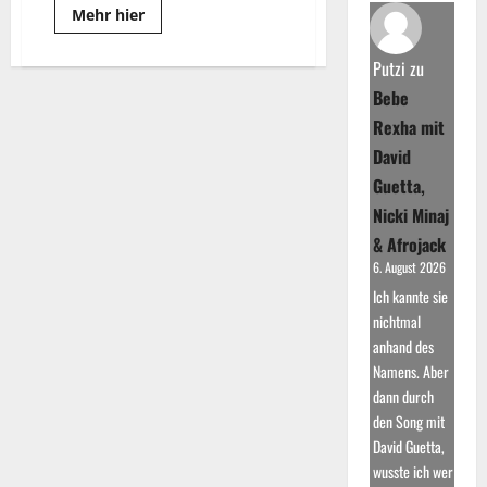
Read
Mehr hier
more
about
Marshmello:
Putzi
zu
Die
Geheimnisse
Bebe
um
seine
Rexha mit
Identität
David
Guetta,
Nicki Minaj
& Afrojack
6. August 2026
Ich kannte sie
nichtmal
anhand des
Namens. Aber
dann durch
den Song mit
David Guetta,
wusste ich wer