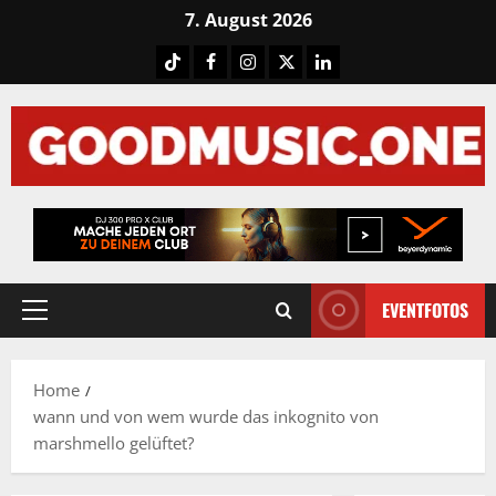
Skip
7. August 2026
to
Tiktok
Facebook
Instagram
X
LinkedIN
content
EVENTFOTOS
Primary
Menu
Home
wann und von wem wurde das inkognito von
marshmello gelüftet?