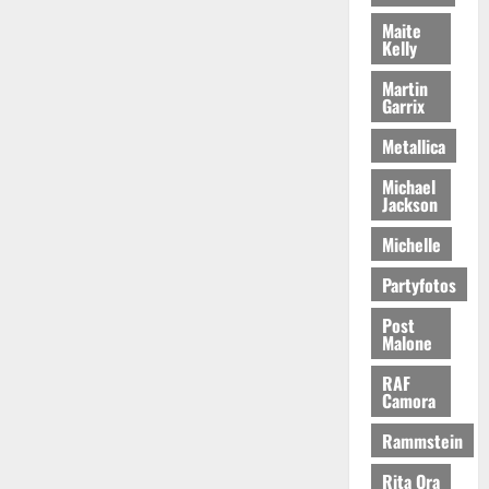
Maite
Kelly
Martin
Garrix
Metallica
Michael
Jackson
Michelle
Partyfotos
Post
Malone
RAF
Camora
Rammstein
Rita Ora