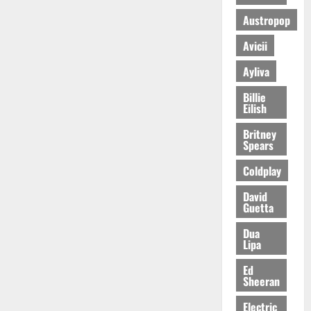
Austropop
Avicii
Ayliva
Billie
Eilish
Britney
Spears
Coldplay
David
Guetta
Dua
Lipa
Ed
Sheeran
Electric