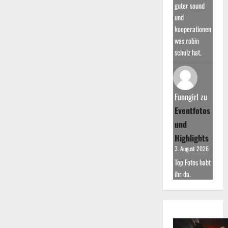
guter sound
und
kooperationen
was robin
schulz hat.
Funngirl
zu
Eventfotos
und
Highlights
3. August 2026
Top Fotos habt
ihr da.