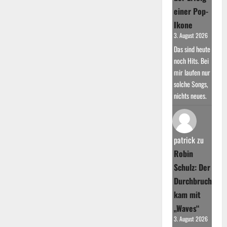
einer Pop-
Ikone
3. August 2026
Das sind heute
noch Hits. Bei
mir laufen nur
solche Songs,
nichts neues.
patrick
zu
Robin
Schulz: Der
Durchbruch
kam mit
„Waves“
3. August 2026