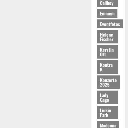
Callboy
Eminem
Eventfotos
Helene
Fischer
Kerstin
Ott
Kontra
K
Konzerte
2025
Lady
Gaga
Linkin
Park
Madonna