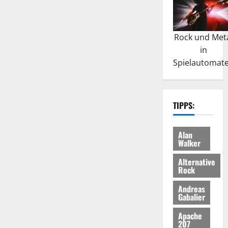
Rock und Met
in
Spielautomat
TIPPS:
Alan
Walker
Alternative
Rock
Andreas
Gabalier
Apache
207