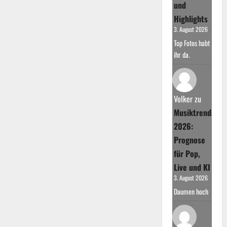
und
Highlights
3. August 2026
Top Fotos habt
ihr da.
Volker
zu
Musiktrends
2026:
Prognose
für Pop,
Live und KI
3. August 2026
Daumen hoch