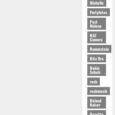
Michelle
Partyfotos
Post
Malone
RAF
Camora
Rammstein
Rita Ora
Robin
Schulz
rock
rockmusik
Roland
Kaiser
Roxette