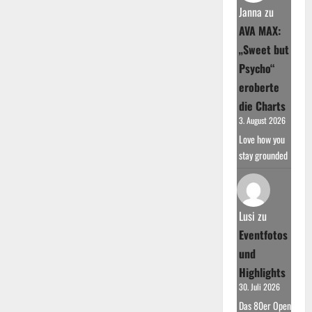
Janna
zu
AVA MAX:
„Sweet but
Psycho“
eroberte
die Charts
3. August 2026
Love how you
stay grounded
Lusi
zu
Eventfotos
und
Highlights
30. Juli 2026
Das 80er Open