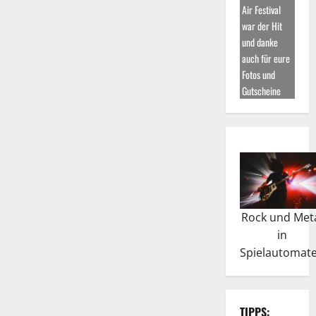
Air Festival
war der Hit
und danke
auch für eure
Fotos und
Gutscheine
Rock und Met
in
Spielautomat
TIPPS: