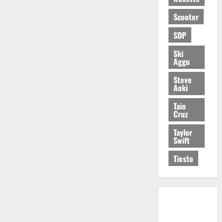
Scooter
SDP
Ski
Aggu
Steve
Aoki
Taio
Cruz
Taylor
Swift
Tiesto