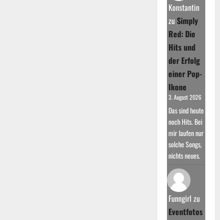
Erfolg
Konstantin
zu
Simply
Red: Die
Hits und
der Erfolg
einer Pop-
Ikone
3. August 2026
Das sind heute
noch Hits. Bei
mir laufen nur
solche Songs,
nichts neues.
Funngirl
zu
Eventfotos