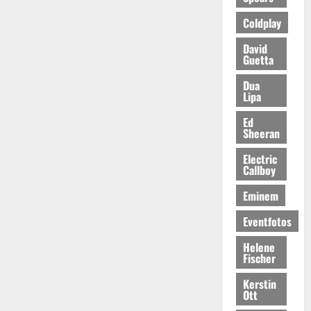
Coldplay
David
Guetta
Dua
Lipa
Ed
Sheeran
Electric
Callboy
Eminem
Eventfotos
Helene
Fischer
Kerstin
Ott