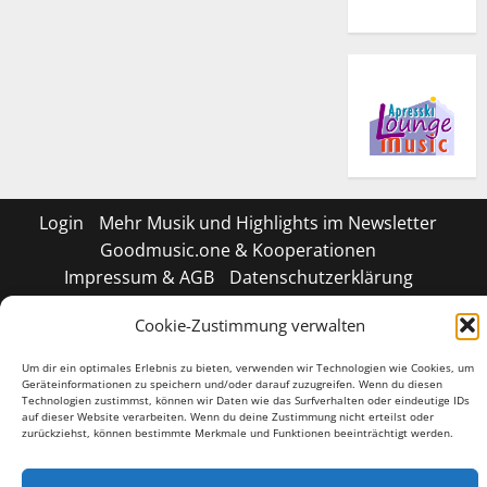
Login
Mehr Musik und Highlights im Newsletter
Goodmusic.one & Kooperationen
Impressum & AGB
Datenschutzerklärung
Cookie-Richtlinie (EU)
Shop
Cookie-Zustimmung verwalten
Geschäftsbedingungen
Um dir ein optimales Erlebnis zu bieten, verwenden wir Technologien wie Cookies, um
Tiktok
Facebook
Instagram
X
LinkedIN
Geräteinformationen zu speichern und/oder darauf zuzugreifen. Wenn du diesen
Technologien zustimmst, können wir Daten wie das Surfverhalten oder eindeutige IDs
auf dieser Website verarbeiten. Wenn du deine Zustimmung nicht erteilst oder
Copyright © 2026 All rights reserved.
|
MoreNews
by
zurückziehst, können bestimmte Merkmale und Funktionen beeinträchtigt werden.
AF themes.