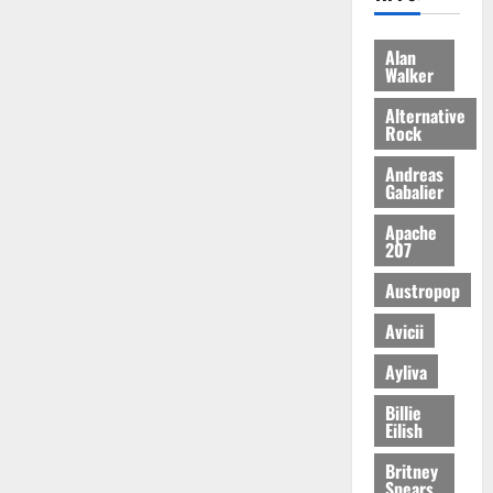
Alan
Walker
Alternative
Rock
Andreas
Gabalier
Apache
207
Austropop
Avicii
Ayliva
Billie
Eilish
Britney
Spears