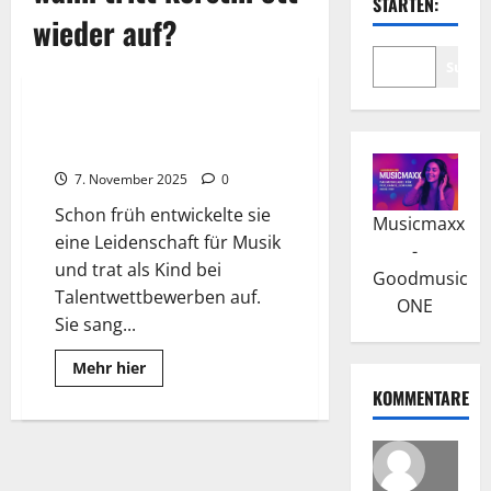
STARTEN:
wieder auf?
Suche
Wissenswertes
Kerstin Ott: Ihr Musikalischer
Werdegang und Erfolg
7. November 2025
0
Schon früh entwickelte sie
Musicmaxx
eine Leidenschaft für Musik
-
und trat als Kind bei
Goodmusic
Talentwettbewerben auf.
ONE
Sie sang...
Read
Mehr hier
more
KOMMENTARE
about
Kerstin
Ott:
Ihr
Musikalischer
Werdegang
und