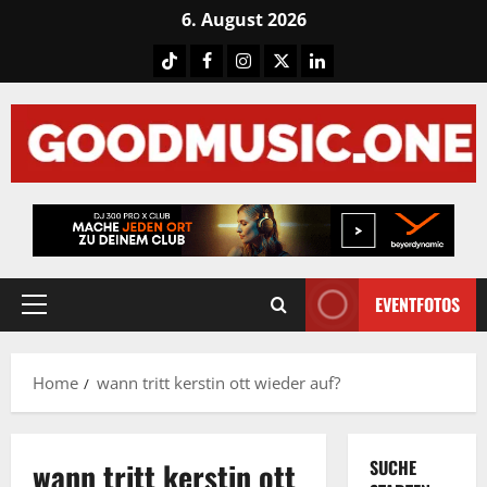
Skip
6. August 2026
to
Tiktok
Facebook
Instagram
X
LinkedIN
content
EVENTFOTOS
Primary
Menu
Home
wann tritt kerstin ott wieder auf?
wann tritt kerstin ott
SUCHE