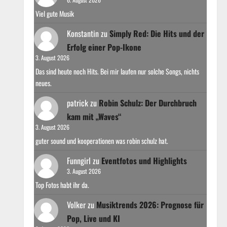
Viel gute Musik
Konstantin
zu
Simply Red: Die Hits und der
Erfolg einer Pop-Ikone
3. August 2026
Das sind heute noch Hits. Bei mir laufen nur solche Songs, nichts
neues.
patrick
zu
Robin Schulz: Der Durchbruch
kam mit „Waves“
3. August 2026
guter sound und kooperationen was robin schulz hat.
Funngirl
zu
Eventfotos und Highlights
3. August 2026
Top Fotos habt ihr da.
Volker
zu
Musiktrends 2026: Prognose für
Pop, Live und KI