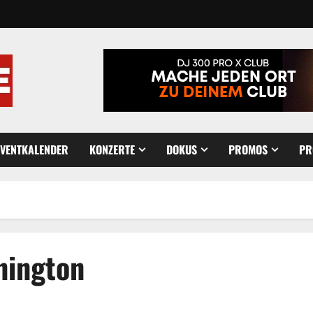
EVENTKALENDER
KONZERTE
DOKUS
PROMOS
PR
nington