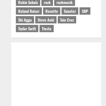
Robin Schulz
rock
rockmusik
Roland Kaiser
Roxette
Scooter
SDP
Ski Aggu
Steve Aoki
Taio Cruz
Taylor Swift
Tiesto