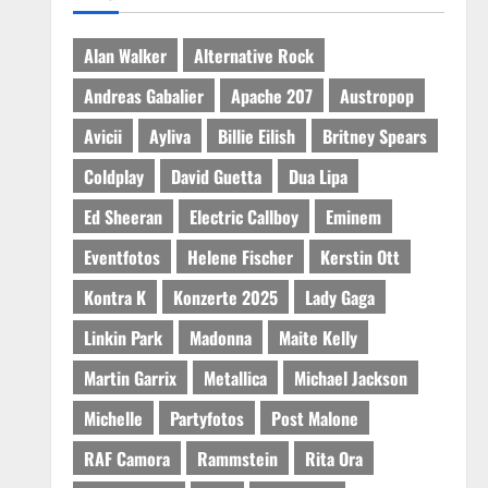
Alan Walker
Alternative Rock
Andreas Gabalier
Apache 207
Austropop
Avicii
Ayliva
Billie Eilish
Britney Spears
Coldplay
David Guetta
Dua Lipa
Ed Sheeran
Electric Callboy
Eminem
Eventfotos
Helene Fischer
Kerstin Ott
Kontra K
Konzerte 2025
Lady Gaga
Linkin Park
Madonna
Maite Kelly
Martin Garrix
Metallica
Michael Jackson
Michelle
Partyfotos
Post Malone
RAF Camora
Rammstein
Rita Ora