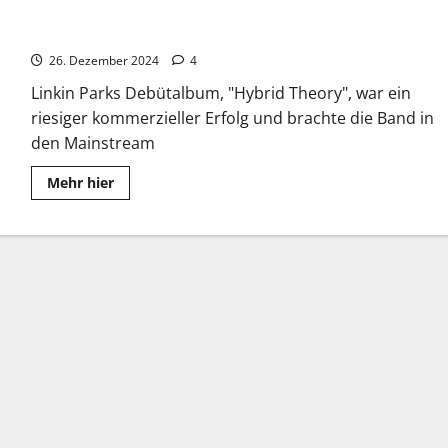
Linkin Park: Debütalbum, “Hybrid Theory”
26. Dezember 2024
4
Linkin Parks Debütalbum, "Hybrid Theory", war ein
riesiger kommerzieller Erfolg und brachte die Band in
den Mainstream
Read
Mehr hier
more
about
Linkin
Park:
Debütalbum,
“Hybrid
Theory”