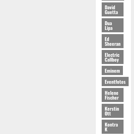
David
Guetta
Dua
Lipa
Ed
Sheeran
Electric
Callboy
Eminem
Eventfotos
Helene
Fischer
Kerstin
Ott
Kontra
K