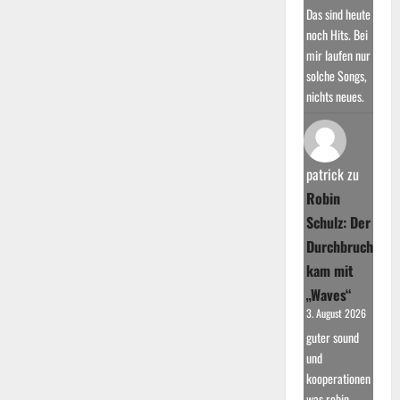
Das sind heute
noch Hits. Bei
mir laufen nur
solche Songs,
nichts neues.
patrick
zu
Robin
Schulz: Der
Durchbruch
kam mit
„Waves“
3. August 2026
guter sound
und
kooperationen
was robin