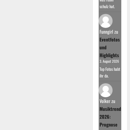
schulz hat.
Funngirl
zu
Eventfotos
und
Highlights
3. August 2026
Top Fotos habt
ihr da.
Volker
zu
Musiktrends
2026:
Prognose