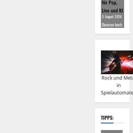
für Pop,
Live und KI
3. August 2026
Daumen hoch
Rock und Met
in
Spielautomat
TIPPS: