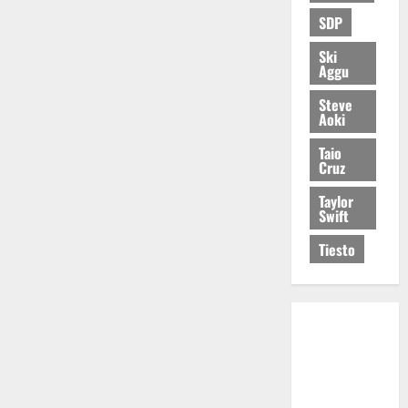
SDP
Ski
Aggu
Steve
Aoki
Taio
Cruz
Taylor
Swift
Tiesto