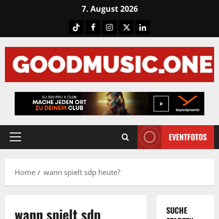
Skip
7. August 2026
to
Tiktok
Facebook
Instagram
X
LinkedIN
content
EVENTFOTOS
Primary
Menu
Home
wann spielt sdp heute?
wann spielt sdp
SUCHE