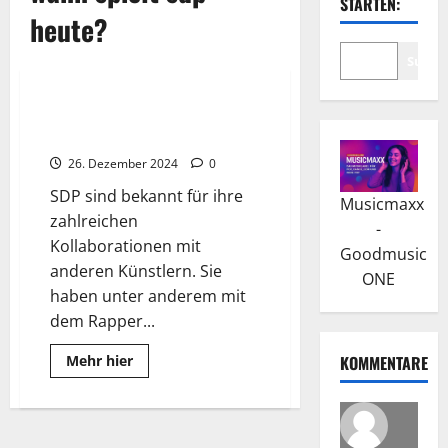
STARTEN:
heute?
Suche
Wissenswertes
SDP: Durchbruch mit dem
Album „Zurück in die Zukunst“
26. Dezember 2024
0
SDP sind bekannt für ihre
Musicmaxx
zahlreichen
-
Kollaborationen mit
Goodmusic
anderen Künstlern. Sie
ONE
haben unter anderem mit
dem Rapper...
Read
Mehr hier
KOMMENTARE
more
about
SDP:
Durchbruch
mit
dem