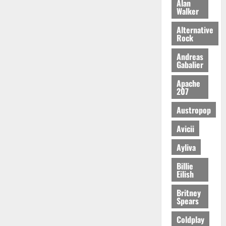
Alan
Walker
Alternative
Rock
Andreas
Gabalier
Apache
207
Austropop
Avicii
Ayliva
Billie
Eilish
Britney
Spears
Coldplay