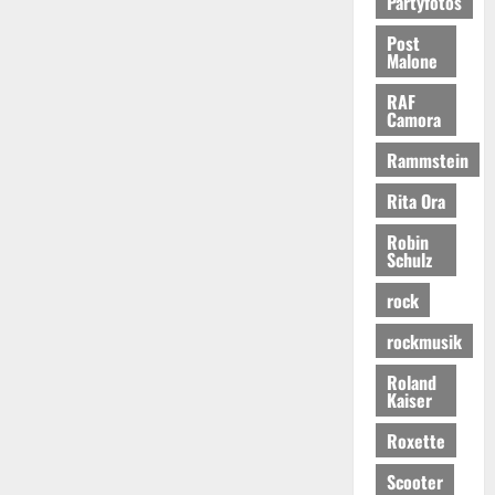
Partyfotos
Post
Malone
RAF
Camora
Rammstein
Rita Ora
Robin
Schulz
rock
rockmusik
Roland
Kaiser
Roxette
Scooter