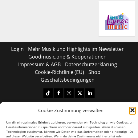
Login
Mehr Musik und Highlights im Newsletter
Goodmusic.one & Kooperationen
Impressum & AGB
Datenschutzerklärung
Cookie-Richtlinie (EU)
Shop
Geschäftsbedingungen
Tiktok
Facebook
Instagram
X
LinkedIN
Copyright © 2026 All rights reserved.
|
MoreNews
by
Cookie-Zustimmung verwalten
AF themes.
Um dir ein optimales Erlebnis zu bieten, verwenden wir Technologien wie Cookies, um
Geräteinformationen zu speichern und/oder darauf zuzugreifen. Wenn du diesen
Technologien zustimmst, können wir Daten wie das Surfverhalten oder eindeutige IDs
auf dieser Website verarbeiten. Wenn du deine Zustimmung nicht erteilst oder