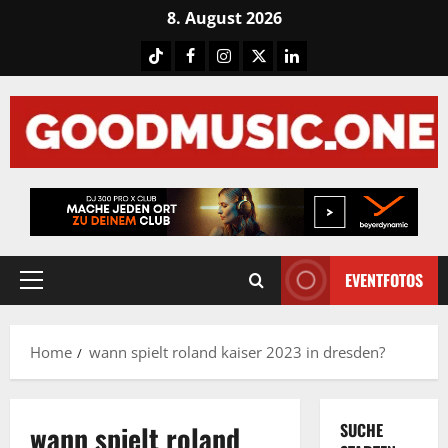
Skip
8. August 2026
to
Tiktok
Facebook
Instagram
X
LinkedIN
content
EVENTFOTOS
Primary
Menu
Home
wann spielt roland kaiser 2023 in dresden?
wann spielt roland
SUCHE