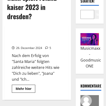
STARTEN:
kaiser 2023 in
dresden?
Suche
Wissenswertes
Roland Kaiser: Der
Karrierebeginn und Durchbruch
Musicmaxx
26. Dezember 2024
5
-
Nach dem Erfolg von
Goodmusic
"Santa Maria" folgten
ONE
zahlreiche weitere Hits wie
"Dich zu lieben", "Joana"
und "Ich...
KOMMENTARE
Read
Mehr hier
more
about
Roland
Kaiser:
Der