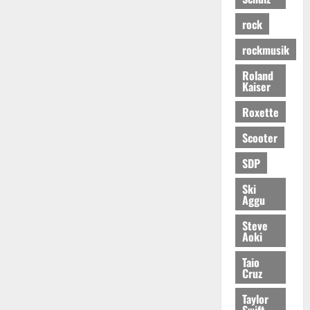
rock
rockmusik
Roland
Kaiser
Roxette
Scooter
SDP
Ski
Aggu
Steve
Aoki
Taio
Cruz
Taylor
Swift