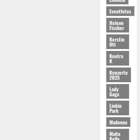
Eventfotos
Helene
Fischer
Kerstin
Ott
Kontra
K
Konzerte
2025
Lady
Gaga
Linkin
Park
Madonna
Maite
Kelly