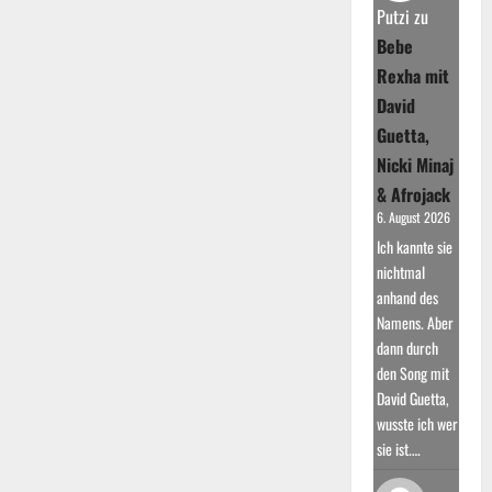
Karrierebeginn
Putzi
zu
und
Durchbruch
Bebe
Rexha mit
David
Guetta,
Nicki Minaj
& Afrojack
6. August 2026
Ich kannte sie
nichtmal
anhand des
Namens. Aber
dann durch
den Song mit
David Guetta,
wusste ich wer
sie ist.…