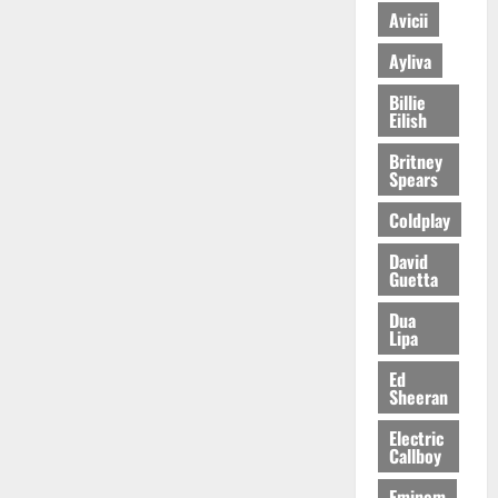
Avicii
Ayliva
Billie
Eilish
Britney
Spears
Coldplay
David
Guetta
Dua
Lipa
Ed
Sheeran
Electric
Callboy
Eminem