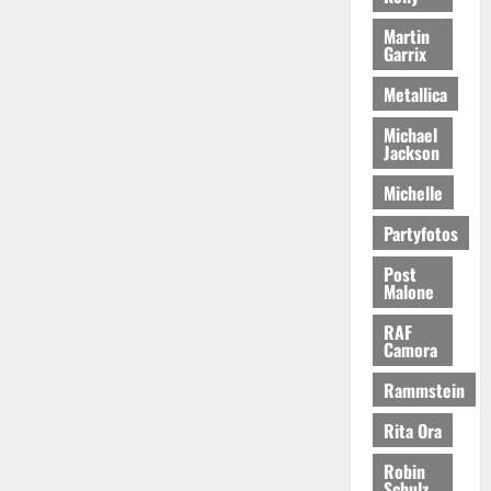
Martin
Garrix
Metallica
Michael
Jackson
Michelle
Partyfotos
Post
Malone
RAF
Camora
Rammstein
Rita Ora
Robin
Schulz