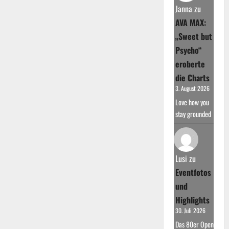
Janna
zu
AVA MAX:
„Sweet but
Psycho“
eroberte
die Charts
3. August 2026
Love how you
stay grounded
Lusi
zu
Eventfotos
und
Highlights
30. Juli 2026
Das 80er Open