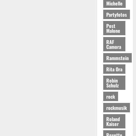
Michelle
Partyfotos
Post
Malone
RAF
Camora
Rammstein
Rita Ora
Robin
Schulz
rock
rockmusik
Roland
Kaiser
Roxette