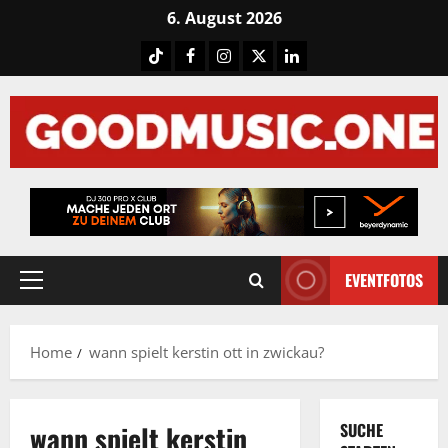
Skip
6. August 2026
to
Tiktok
Facebook
Instagram
X
LinkedIN
content
EVENTFOTOS
Primary
Menu
Home
wann spielt kerstin ott in zwickau?
wann spielt kerstin
SUCHE