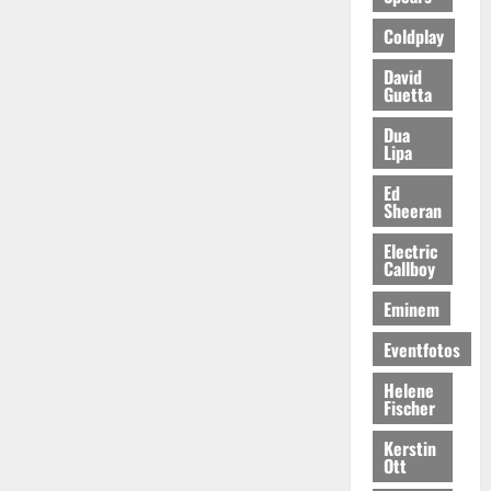
Coldplay
David
Guetta
Dua
Lipa
Ed
Sheeran
Electric
Callboy
Eminem
Eventfotos
Helene
Fischer
Kerstin
Ott