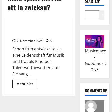
STARTEN:
ott in zwickau?
Suche
Wissenswertes
Kerstin Ott: Ihr Musikalischer
Werdegang und Erfolg
7. November 2025
0
Schon früh entwickelte sie
Musicmaxx
eine Leidenschaft für Musik
-
und trat als Kind bei
Goodmusic
Talentwettbewerben auf.
ONE
Sie sang...
Read
Mehr hier
more
KOMMENTARE
about
Kerstin
Ott:
Ihr
Musikalischer
Werdegang
und