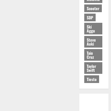
Scooter
SDP
Ski
Aggu
Steve
Aoki
Taio
Cruz
Taylor
Swift
Tiesto