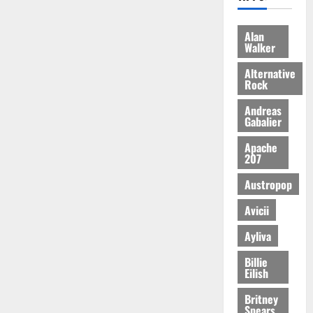
Alan
Walker
Alternative
Rock
Andreas
Gabalier
Apache
207
Austropop
Avicii
Ayliva
Billie
Eilish
Britney
Spears