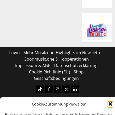
Login
Mehr Musik und Highlights im Newsletter
Goodmusic.one & Kooperationen
Impressum & AGB
Datenschutzerklärung
Cookie-Richtlinie (EU)
Shop
Geschäftsbedingungen
Tiktok
Facebook
Instagram
X
LinkedIN
Copyright © 2026 All rights reserved.
|
MoreNews
by
Cookie-Zustimmung verwalten
AF themes.
Um dir ein optimales Erlebnis zu bieten, verwenden wir Technologien wie Cookies, um