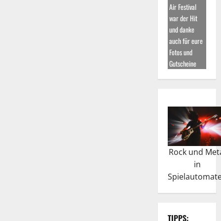
Air Festival
war der Hit
und danke
auch für eure
Fotos und
Gutscheine
Rock und Met
in
Spielautomat
TIPPS: