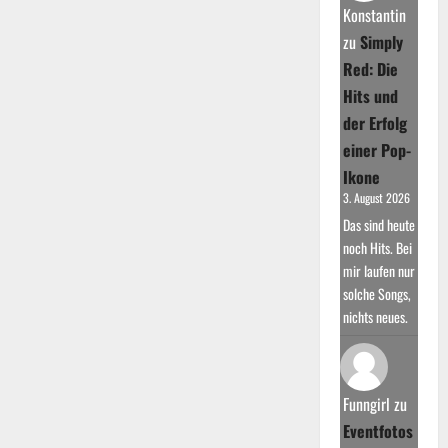
Erfolg
Konstantin
zu
Simply
Red: Die
Hits und
der Erfolg
einer Pop-
Ikone
3. August 2026
Das sind heute
noch Hits. Bei
mir laufen nur
solche Songs,
nichts neues.
Funngirl
zu
Eventfotos