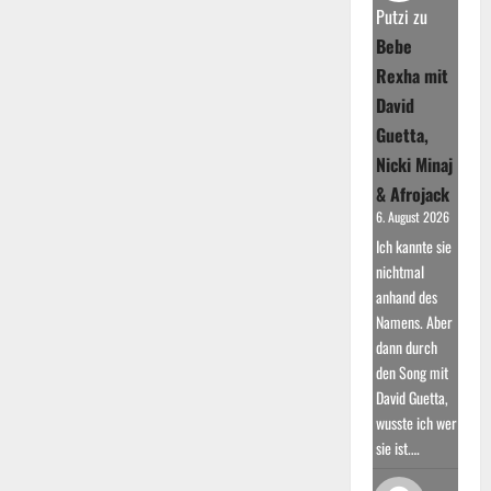
Stille“
Putzi
zu
Bebe
Rexha mit
David
Guetta,
Nicki Minaj
& Afrojack
6. August 2026
Ich kannte sie
nichtmal
anhand des
Namens. Aber
dann durch
den Song mit
David Guetta,
wusste ich wer
sie ist.…