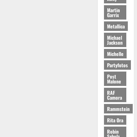
Martin
Garrix
Metallica
Michael
Jackson
Michelle
Partyfotos
Post
Malone
RAF
Camora
Rammstein
Rita Ora
Robin
Schulz