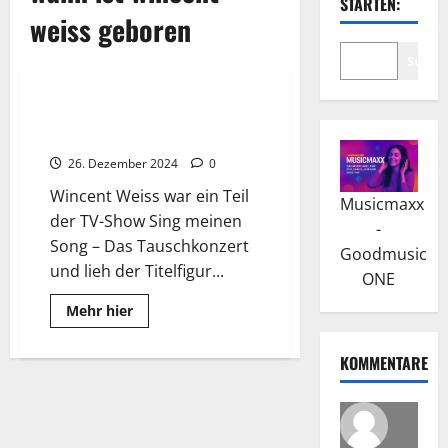
STARTEN:
weiss geboren
Suche
Wissenswertes
Wincent Weiss: Anfänge und
„Irgendwas gegen die Stille“
26. Dezember 2024
0
Wincent Weiss war ein Teil
Musicmaxx
der TV-Show Sing meinen
-
Song – Das Tauschkonzert
Goodmusic
und lieh der Titelfigur...
ONE
Read
Mehr hier
more
about
Wincent
KOMMENTARE
Weiss:
Anfänge
und
„Irgendwas
gegen
die