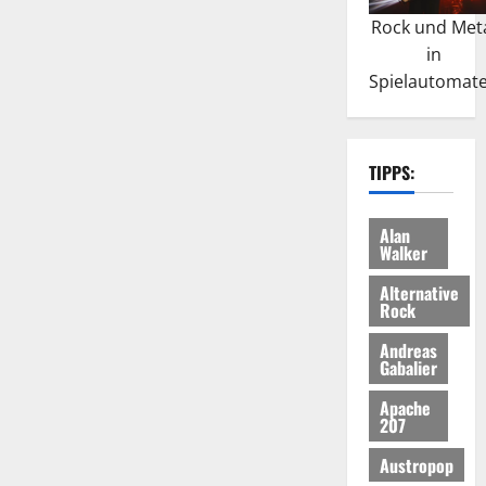
Rock und Met
in
Spielautomat
TIPPS:
Alan
Walker
Alternative
Rock
Andreas
Gabalier
Apache
207
Austropop