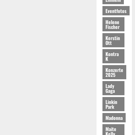
Eventfotos
Helene
Fischer
Kerstin
Ott
Kontra
K
Konzerte
2025
Lady
Gaga
Linkin
Park
Madonna
Maite
Kelly