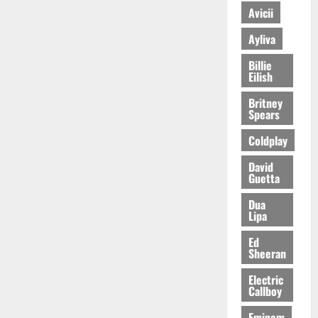
Avicii
Ayliva
Billie
Eilish
Britney
Spears
Coldplay
David
Guetta
Dua
Lipa
Ed
Sheeran
Electric
Callboy
Eminem