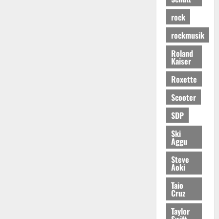
rock
rockmusik
Roland
Kaiser
Roxette
Scooter
SDP
Ski
Aggu
Steve
Aoki
Taio
Cruz
Taylor
Swift