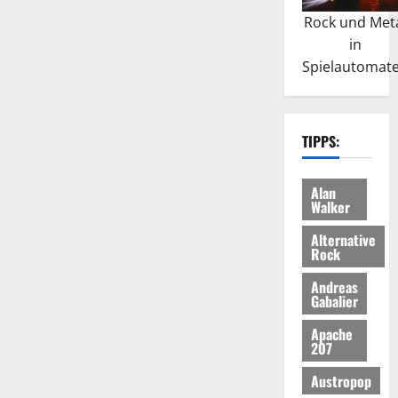
Rock und Met
in
Spielautomat
TIPPS:
Alan
Walker
Alternative
Rock
Andreas
Gabalier
Apache
207
Austropop