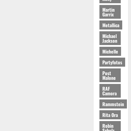
Martin
Garrix
Metallica
Michael
Jackson
Michelle
Partyfotos
Post
Malone
RAF
Camora
Rammstein
Rita Ora
Robin
Schulz