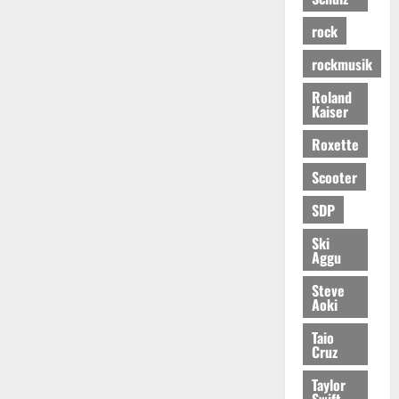
rock
rockmusik
Roland
Kaiser
Roxette
Scooter
SDP
Ski
Aggu
Steve
Aoki
Taio
Cruz
Taylor
Swift