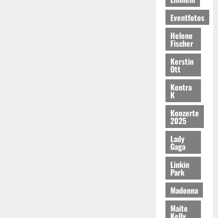
Eventfotos
Helene
Fischer
Kerstin
Ott
Kontra
K
Konzerte
2025
Lady
Gaga
Linkin
Park
Madonna
Maite
Kelly