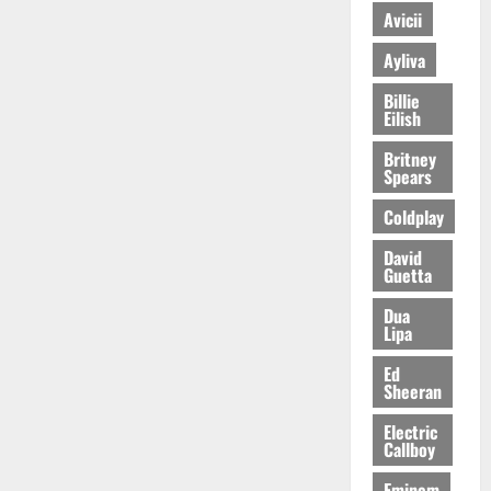
Avicii
Ayliva
Billie
Eilish
Britney
Spears
Coldplay
David
Guetta
Dua
Lipa
Ed
Sheeran
Electric
Callboy
Eminem