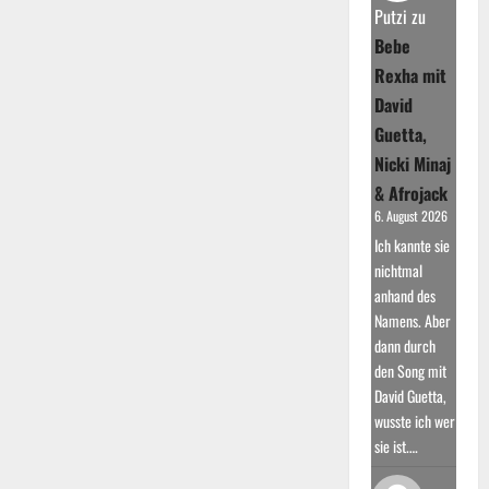
Putzi
zu
Bebe
Rexha mit
David
Guetta,
Nicki Minaj
& Afrojack
6. August 2026
Ich kannte sie
nichtmal
anhand des
Namens. Aber
dann durch
den Song mit
David Guetta,
wusste ich wer
sie ist.…