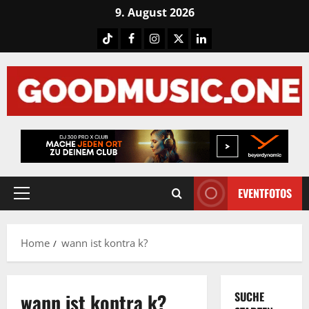
Skip
9. August 2026
to
Tiktok
Facebook
Instagram
X
LinkedIN
content
EVENTFOTOS
Primary
Menu
Home
wann ist kontra k?
wann ist kontra k?
SUCHE