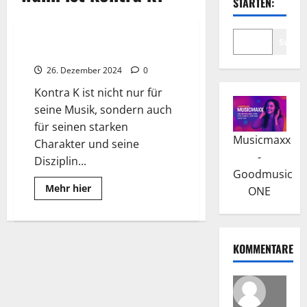
STARTEN:
Wissenswertes
Suche
Kontra K: Erfolg ist kein Glück
26. Dezember 2024
0
Kontra K ist nicht nur für
seine Musik, sondern auch
für seinen starken
Musicmaxx
Charakter und seine
-
Disziplin...
Goodmusic
Read
Mehr hier
ONE
more
about
Kontra
K:
Erfolg
ist
KOMMENTARE
kein
Glück