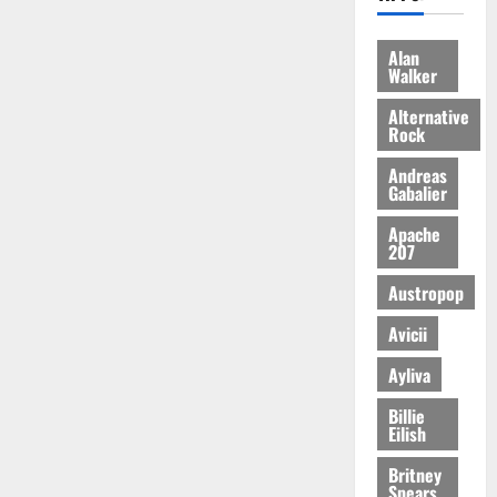
Alan
Walker
Alternative
Rock
Andreas
Gabalier
Apache
207
Austropop
Avicii
Ayliva
Billie
Eilish
Britney
Spears