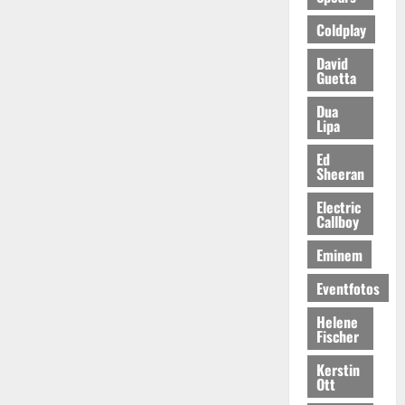
Coldplay
David
Guetta
Dua
Lipa
Ed
Sheeran
Electric
Callboy
Eminem
Eventfotos
Helene
Fischer
Kerstin
Ott