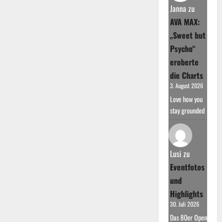
Janna
zu
AVA MAX:
„Sweet but
Psycho“
eroberte
die Charts
3. August 2026
Love how you
stay grounded
Lusi
zu
Eventfotos
und
Highlights
30. Juli 2026
Das 80er Open