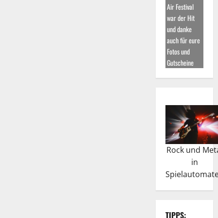
Air Festival
war der Hit
und danke
auch für eure
Fotos und
Gutscheine
Rock und Met
in
Spielautomat
TIPPS: