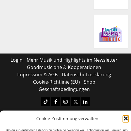
Login
Mehr Musik und Highlights im Newsletter
Goodmusic.one & Kooperationen
Impressum & AGB
Datenschutzerklärung
Cookie-Richtlinie (EU)
Shop
Geschäftsbedingungen
Tiktok
Facebook
Instagram
X
LinkedIN
Copyright © 2026 All rights reserved.
|
MoreNews
by
Cookie-Zustimmung verwalten
AF themes.
Um dir ein optimales Erlebnis zu bieten, verwenden wir Technologien wie Cookies, um