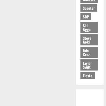
Scooter
SDP
Ski
Aggu
Steve
Aoki
Taio
Cruz
Taylor
Swift
Tiesto