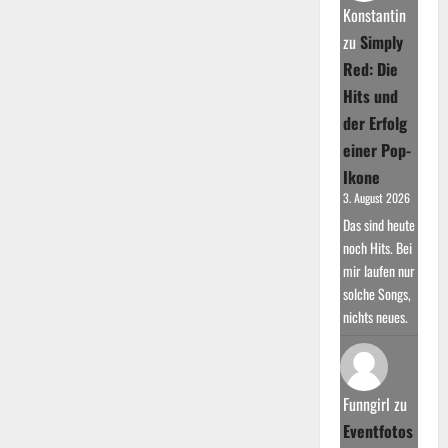
zwischen
Konstantin
Adele
&
zu
Simply
Céline
Dion
Red: Die
Hits und
der Erfolg
einer Pop-
Ikone
3. August 2026
Das sind heute
noch Hits. Bei
mir laufen nur
solche Songs,
nichts neues.
Funngirl
zu
Eventfotos