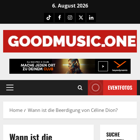
Skip
6. August 2026
to
Tiktok
Facebook
Instagram
X
LinkedIN
content
EVENTFOTOS
Primary
Menu
Home
Wann ist die Beerdigung von Céline Dion?
Wann ist die
SUCHE