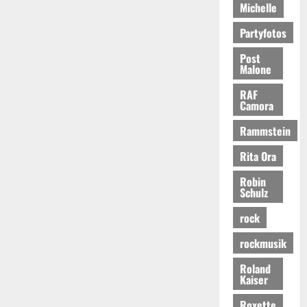
Michelle
Partyfotos
Post
Malone
RAF
Camora
Rammstein
Rita Ora
Robin
Schulz
rock
rockmusik
Roland
Kaiser
Roxette