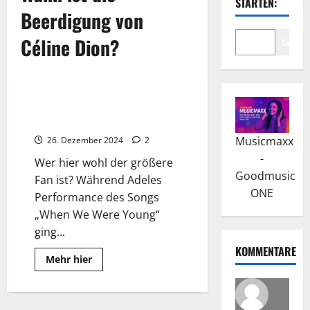
STARTEN:
Beerdigung von
Céline Dion?
Suche
Promi-News
Wissenswertes
Ein bewegender Moment
zwischen Adele & Céline Dion
Musicmaxx
26. Dezember 2024
2
-
Wer hier wohl der größere
Goodmusic
Fan ist? Während Adeles
ONE
Performance des Songs
„When We Were Young“
ging...
KOMMENTARE
Read
Mehr hier
more
about
Ein
bewegender
Moment