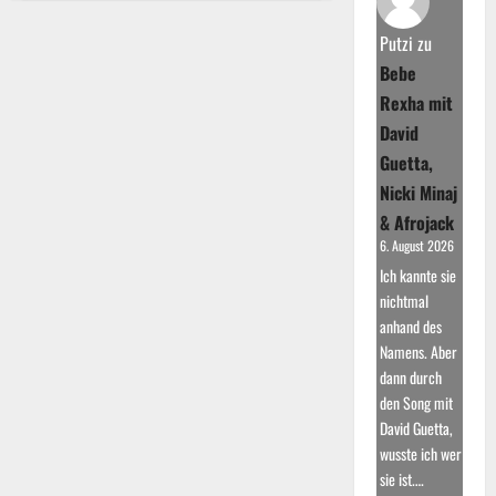
Kaiser:
Der
Karrierebeginn
Putzi
zu
und
Durchbruch
Bebe
Rexha mit
David
Guetta,
Nicki Minaj
& Afrojack
6. August 2026
Ich kannte sie
nichtmal
anhand des
Namens. Aber
dann durch
den Song mit
David Guetta,
wusste ich wer
sie ist.…