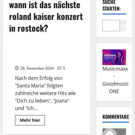
wann ist das nächste
SUCHE
STARTEN:
roland kaiser konzert
in rostock?
Suche
Wissenswertes
Roland Kaiser: Der
Karrierebeginn und Durchbruch
Musicmaxx
26. Dezember 2024
5
-
Nach dem Erfolg von
Goodmusic
"Santa Maria" folgten
ONE
zahlreiche weitere Hits wie
"Dich zu lieben", "Joana"
und "Ich...
KOMMENTARE
Read
Mehr hier
more
about
Roland