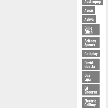
Austropop
Avicii
Ayliva
Billie
Eilish
Britney
Spears
Coldplay
David
Guetta
Dua
Lipa
Ed
Sheeran
Electric
Callboy