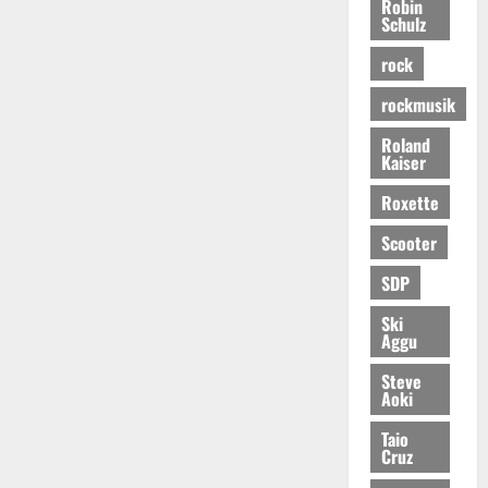
Robin
Schulz
rock
rockmusik
Roland
Kaiser
Roxette
Scooter
SDP
Ski
Aggu
Steve
Aoki
Taio
Cruz