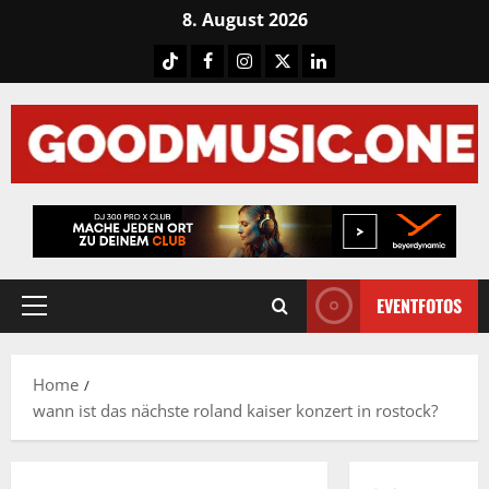
Skip
8. August 2026
to
Tiktok
Facebook
Instagram
X
LinkedIN
content
EVENTFOTOS
Primary
Menu
Home
wann ist das nächste roland kaiser konzert in rostock?