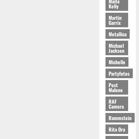
Maite
Kelly
Martin
Garrix
Metallica
Michael
Jackson
Michelle
Partyfotos
Post
Malone
RAF
Camora
Rammstein
Rita Ora