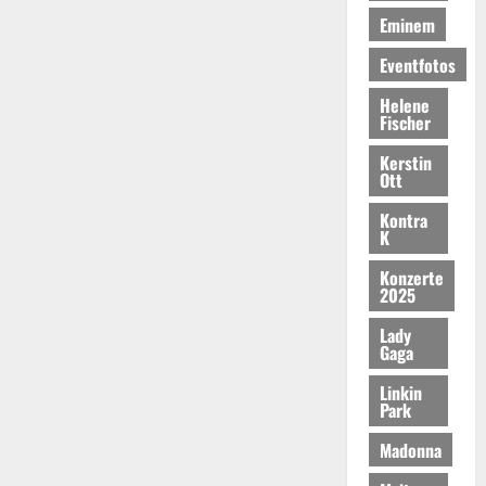
Eminem
Eventfotos
Helene
Fischer
Kerstin
Ott
Kontra
K
Konzerte
2025
Lady
Gaga
Linkin
Park
Madonna