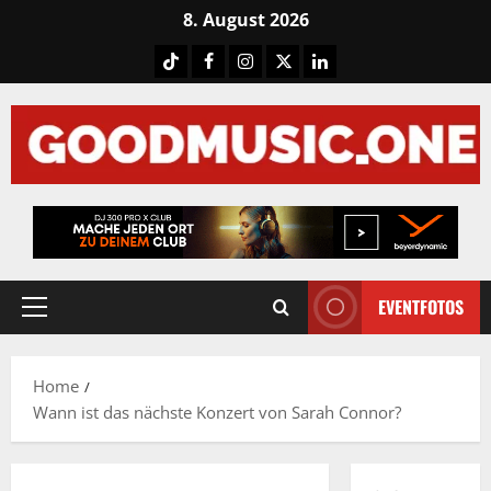
Skip
8. August 2026
to
Tiktok
Facebook
Instagram
X
LinkedIN
content
EVENTFOTOS
Primary
Menu
Home
Wann ist das nächste Konzert von Sarah Connor?