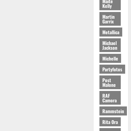
Maite
Kelly
Martin
Garrix
Metallica
Michael
Jackson
Michelle
Partyfotos
Post
Malone
RAF
Camora
Rammstein
Rita Ora