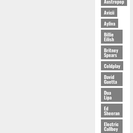
Austropop
Avicii
Ayliva
Billie
Eilish
Britney
Spears
Coldplay
David
Guetta
Dua
Lipa
Ed
Sheeran
Electric
Callboy