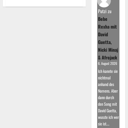
about
Sarah
Connor
Putzi
zu
Live
2026:
Bebe
Die
Tournee,
Rexha mit
die
Emotionen
David
weckt
Guetta,
Nicki Minaj
& Afrojack
6. August 2026
Ich kannte sie
nichtmal
anhand des
Namens. Aber
dann durch
den Song mit
David Guetta,
wusste ich wer
sie ist.…