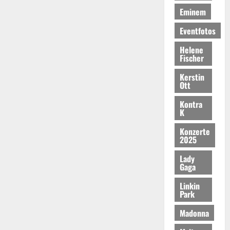
Eminem
Eventfotos
Helene
Fischer
Kerstin
Ott
Kontra
K
Konzerte
2025
Lady
Gaga
Linkin
Park
Madonna