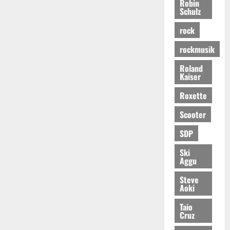
Robin
Schulz
rock
rockmusik
Roland
Kaiser
Roxette
Scooter
SDP
Ski
Aggu
Steve
Aoki
Taio
Cruz