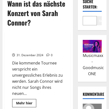
Wann ist das nächste
SUCHE
STARTEN:
Konzert von Sarah
Connor?
Suche
2026
Wissenswertes
Sarah Connor Live 2026: Die
Tournee, die Emotionen weckt
Musicmaxx
31. Dezember 2024
0
-
Die kommende Tournee
Goodmusic
verspricht ein
ONE
unvergessliches Erlebnis zu
werden. Sarah Connor wird
nicht nur Songs ihres
neuen...
KOMMENTARE
Read
Mehr hier
more