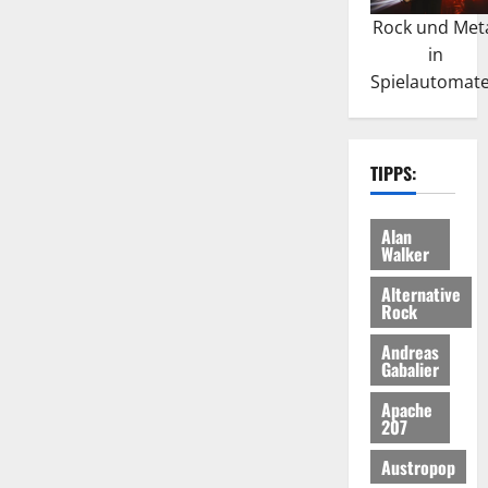
Rock und Met
in
Spielautomat
TIPPS:
Alan
Walker
Alternative
Rock
Andreas
Gabalier
Apache
207
Austropop