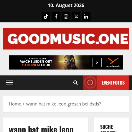
Skip
10. August 2026
to
Tiktok
Facebook
Instagram
X
LinkedIN
content
EVENTFOTOS
Primary
Menu
Home
wann hat mike leon grosch bei dsds?
wann hat mike leon
SUCHE