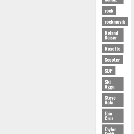
rock
rockmusik
Roland
Kaiser
Roxette
Scooter
SDP
Ski
Aggu
Steve
Aoki
Taio
Cruz
Taylor
Swift