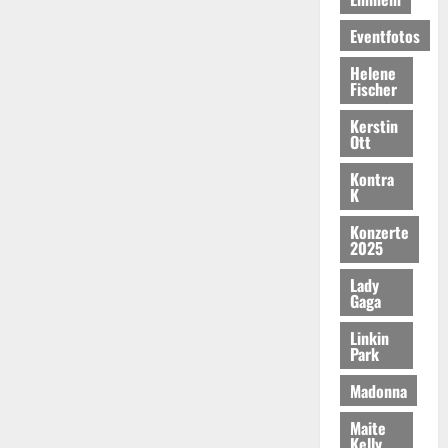
Eventfotos
Helene
Fischer
Kerstin
Ott
Kontra
K
Konzerte
2025
Lady
Gaga
Linkin
Park
Madonna
Maite
Kelly