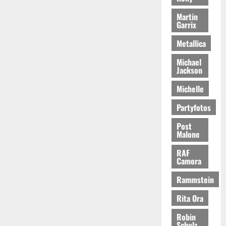
Martin
Garrix
Metallica
Michael
Jackson
Michelle
Partyfotos
Post
Malone
RAF
Camora
Rammstein
Rita Ora
Robin
Schulz