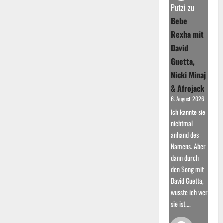
Höhen
Putzi
zu
und
Bebe
Tiefen
Rexha mit
David
Guetta,
Nicki Minaj
& Afrojack
6. August 2026
Ich kannte sie
nichtmal
anhand des
Namens. Aber
dann durch
den Song mit
David Guetta,
wusste ich wer
sie ist.…