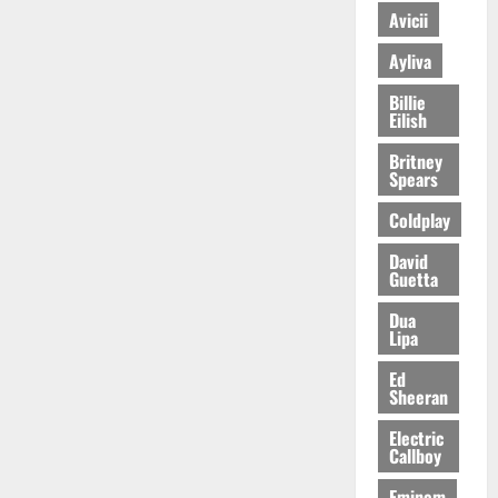
Avicii
Ayliva
Billie
Eilish
Britney
Spears
Coldplay
David
Guetta
Dua
Lipa
Ed
Sheeran
Electric
Callboy
Eminem