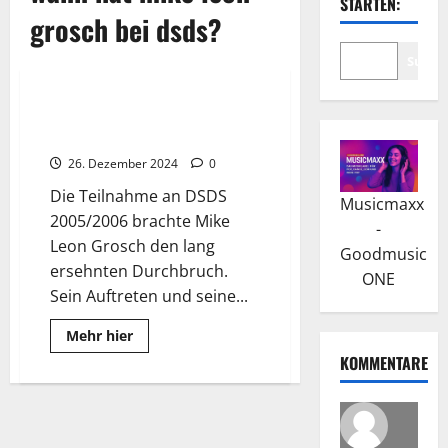
STARTEN:
grosch bei dsds?
Suche
Wissenswertes
Mike Leon Grosch: Eine Reise
durch Höhen und Tiefen
26. Dezember 2024
0
Die Teilnahme an DSDS
Musicmaxx
2005/2006 brachte Mike
-
Leon Grosch den lang
Goodmusic
ersehnten Durchbruch.
ONE
Sein Auftreten und seine...
Read
Mehr hier
more
KOMMENTARE
about
Mike
Leon
Grosch:
Eine
Reise
durch