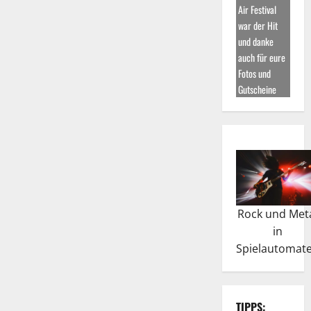
Air Festival
war der Hit
und danke
auch für eure
Fotos und
Gutscheine
Rock und Met
in
Spielautomat
TIPPS: