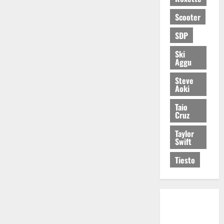
Scooter
SDP
Ski
Aggu
Steve
Aoki
Taio
Cruz
Taylor
Swift
Tiesto