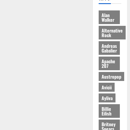
Alan
Walker
Alternative
Rock
Andreas
Gabalier
Apache
207
Austropop
Avicii
Ayliva
Billie
Eilish
Britney
Spears