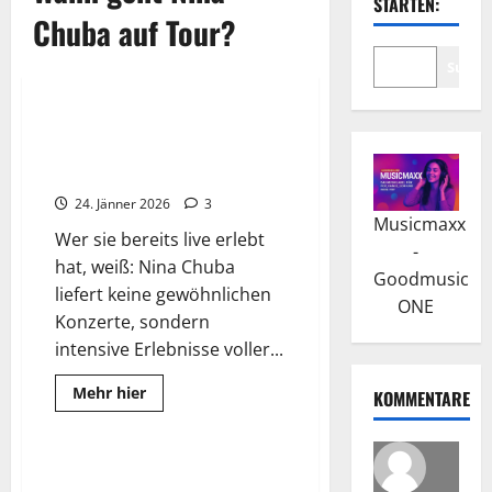
STARTEN:
Chuba auf Tour?
Suche
2026
Wissenswertes
Nina Chuba begeistert Graz –
und kündigt große Österreich-
Shows 2026 an
24. Jänner 2026
3
Musicmaxx
Wer sie bereits live erlebt
-
hat, weiß: Nina Chuba
Goodmusic
liefert keine gewöhnlichen
ONE
Konzerte, sondern
intensive Erlebnisse voller...
Read
Mehr hier
KOMMENTARE
more
Wissenswertes
about
Nina
Chuba
begeistert
Nina Chuba & Tokio Hotel
Graz