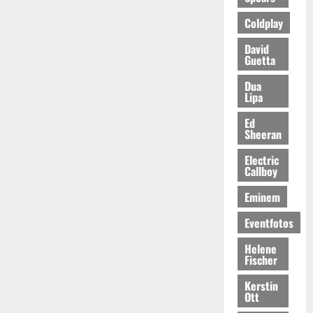
Coldplay
David
Guetta
Dua
Lipa
Ed
Sheeran
Electric
Callboy
Eminem
Eventfotos
Helene
Fischer
Kerstin
Ott