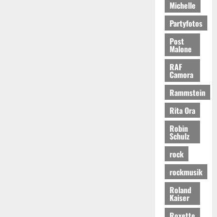
Michelle
Partyfotos
Post
Malone
RAF
Camora
Rammstein
Rita Ora
Robin
Schulz
rock
rockmusik
Roland
Kaiser
Roxette