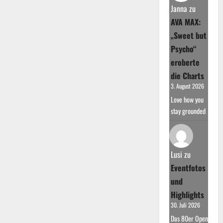
Janna
zu
AVA MAX:
„Sweet but
Psycho“
eroberte
die Charts
3. August 2026
Love how you
stay grounded
Lusi
zu
Eventfotos
und
Highlights
30. Juli 2026
Das 80er Open