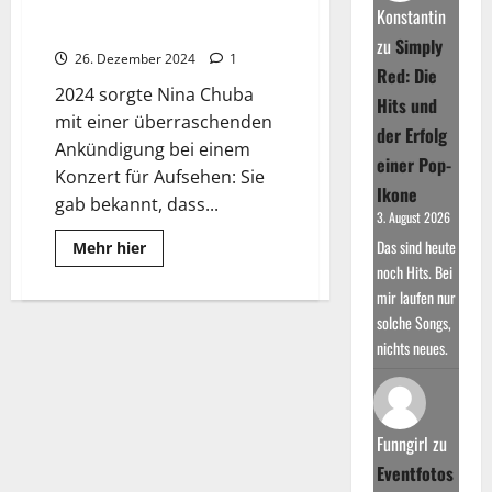
bringen Remix von “Fata
–
Konstantin
und
Morgana”
kündigt
zu
Simply
große
26. Dezember 2024
1
Österreich-
Red: Die
Shows
2024 sorgte Nina Chuba
2026
Hits und
an
mit einer überraschenden
der Erfolg
Ankündigung bei einem
einer Pop-
Konzert für Aufsehen: Sie
Ikone
gab bekannt, dass...
3. August 2026
Das sind heute
Read
Mehr hier
more
noch Hits. Bei
about
Nina
mir laufen nur
Chuba
solche Songs,
&
Tokio
nichts neues.
Hotel
bringen
Remix
von
“Fata
Morgana”
Funngirl
zu
Eventfotos