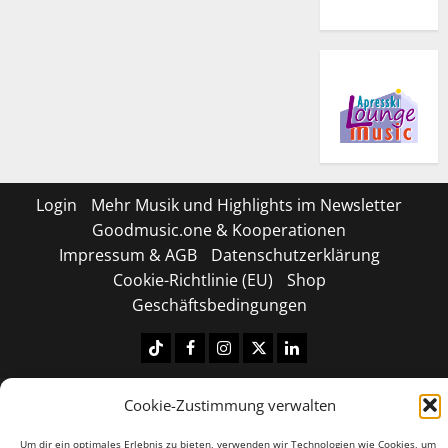
Login
Mehr Musik und Highlights im Newsletter
Goodmusic.one & Kooperationen
Impressum & AGB
Datenschutzerklärung
Cookie-Richtlinie (EU)
Shop
Geschäftsbedingungen
Tiktok
Facebook
Instagram
X
LinkedIN
Copyright © 2026 All rights reserved.
|
MoreNews
by
Cookie-Zustimmung verwalten
AF themes.
Um dir ein optimales Erlebnis zu bieten, verwenden wir Technologien wie Cookies, um