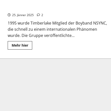
Justin Timberlake: Der Durchbruch mit *NSYNC
25. Jänner 2025
2
1995 wurde Timberlake Mitglied der Boyband NSYNC,
die schnell zu einem internationalen Phänomen
wurde. Die Gruppe veröffentlichte...
Read
Mehr hier
more
about
Justin
Timberlake:
Der
Durchbruch
mit
*NSYNC