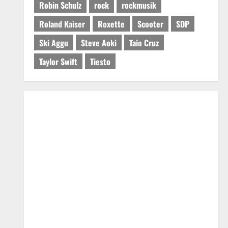
Robin Schulz
rock
rockmusik
Roland Kaiser
Roxette
Scooter
SDP
Ski Aggu
Steve Aoki
Taio Cruz
Taylor Swift
Tiesto