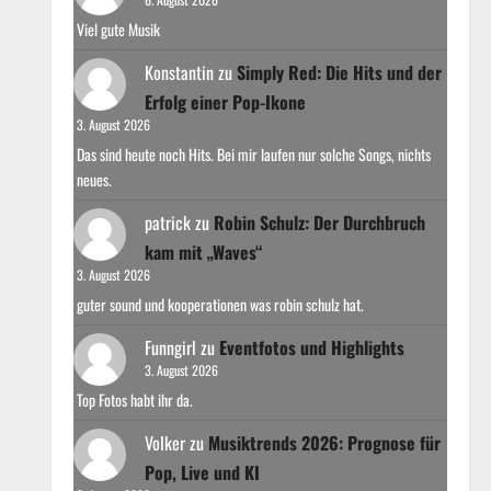
Viel gute Musik
Konstantin
zu
Simply Red: Die Hits und der
Erfolg einer Pop-Ikone
3. August 2026
Das sind heute noch Hits. Bei mir laufen nur solche Songs, nichts
neues.
patrick
zu
Robin Schulz: Der Durchbruch
kam mit „Waves“
3. August 2026
guter sound und kooperationen was robin schulz hat.
Funngirl
zu
Eventfotos und Highlights
3. August 2026
Top Fotos habt ihr da.
Volker
zu
Musiktrends 2026: Prognose für
Pop, Live und KI