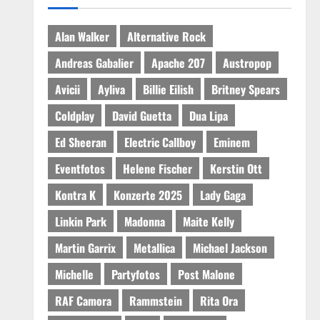
Alan Walker
Alternative Rock
Andreas Gabalier
Apache 207
Austropop
Avicii
Ayliva
Billie Eilish
Britney Spears
Coldplay
David Guetta
Dua Lipa
Ed Sheeran
Electric Callboy
Eminem
Eventfotos
Helene Fischer
Kerstin Ott
Kontra K
Konzerte 2025
Lady Gaga
Linkin Park
Madonna
Maite Kelly
Martin Garrix
Metallica
Michael Jackson
Michelle
Partyfotos
Post Malone
RAF Camora
Rammstein
Rita Ora