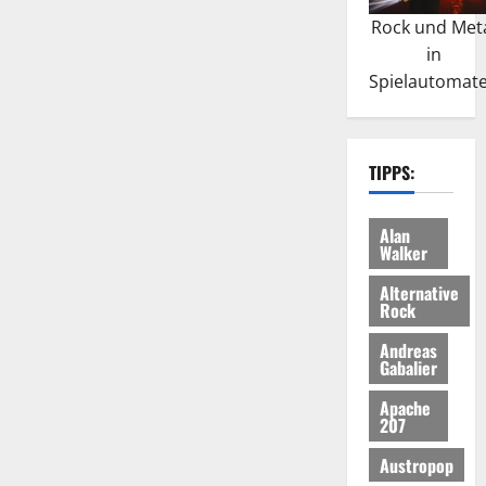
Rock und Met
in
Spielautomat
TIPPS:
Alan
Walker
Alternative
Rock
Andreas
Gabalier
Apache
207
Austropop