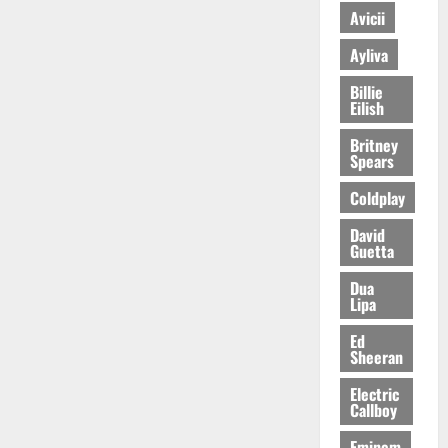
Avicii
Ayliva
Billie
Eilish
Britney
Spears
Coldplay
David
Guetta
Dua
Lipa
Ed
Sheeran
Electric
Callboy
Eminem