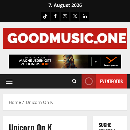
Skip
7. August 2026
to
Tiktok
Facebook
Instagram
X
LinkedIN
content
EVENTFOTOS
Primary
Menu
Home
Unicorn On K
Unicorn On K
SUCHE