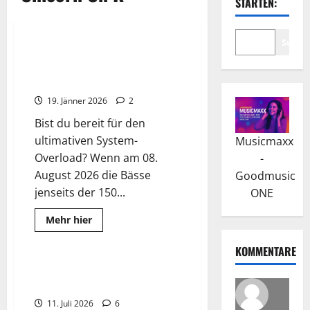
STARTEN:
2026
Wissenswertes
Suche
Shutdown Festival 2026: Hard-
Dance Eskalation – AKW
Zwentendorf
19. Jänner 2026
2
Bist du bereit für den
ultimativen System-
Musicmaxx
Overload? Wenn am 08.
-
August 2026 die Bässe
Goodmusic
jenseits der 150...
ONE
2026
Fotos
Read
Mehr hier
more
Wissenswertes
about
Shutdown
KOMMENTARE
Festival
2026:
Electric Love Festival 2026:
Hard-
Swedish House Mafia kommt
Dance
Eskalation
11. Juli 2026
6
–