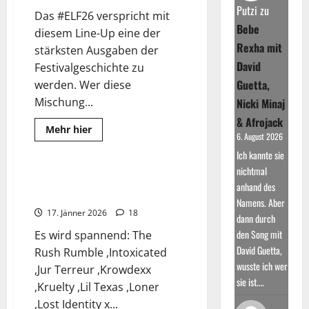
AKW
Putzi
zu
Das #ELF26 verspricht mit
Zwentendorf
Bebe
diesem Line-Up eine der
Rexha mit
stärksten Ausgaben der
David
Festivalgeschichte zu
Guetta,
werden. Wer diese
Mischung...
Nicki Minaj
& Afrojack
2025
Fotos
Read
Mehr hier
6. August 2026
more
Wissenswertes
about
Ich kannte sie
Electric
Love
nichtmal
Festival
Das Shutdown Festival 2025
anhand des
2026:
geht in die nächste Runde
Swedish
Namens. Aber
House
17. Jänner 2026
18
Mafia
dann durch
kommt
den Song mit
Es wird spannend: The
David Guetta,
Rush Rumble ,Intoxicated
wusste ich wer
,Jur Terreur ,Krowdexx
sie ist.…
,Kruelty ,Lil Texas ,Loner
,Lost Identity x...