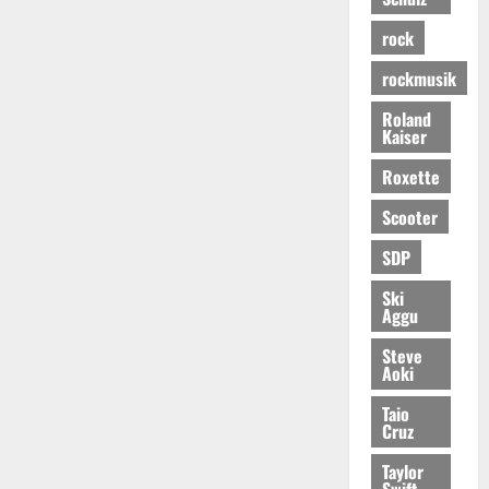
rock
rockmusik
Roland
Kaiser
Roxette
Scooter
SDP
Ski
Aggu
Steve
Aoki
Taio
Cruz
Taylor
Swift