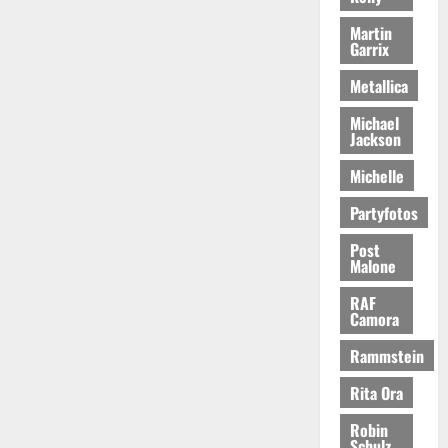
Martin
Garrix
Metallica
Michael
Jackson
Michelle
Partyfotos
Post
Malone
RAF
Camora
Rammstein
Rita Ora
Robin
Schulz