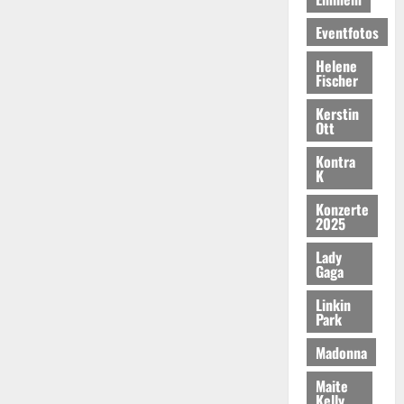
Eventfotos
Helene
Fischer
Kerstin
Ott
Kontra
K
Konzerte
2025
Lady
Gaga
Linkin
Park
Madonna
Maite
Kelly