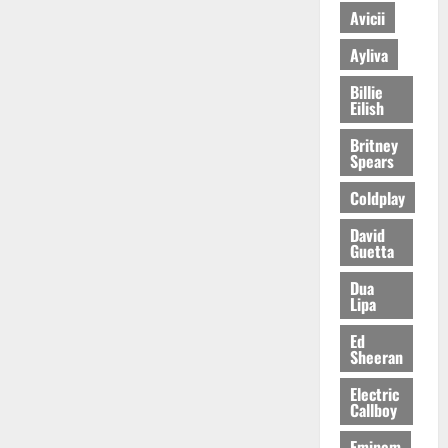
Avicii
Ayliva
Billie
Eilish
Britney
Spears
Coldplay
David
Guetta
Dua
Lipa
Ed
Sheeran
Electric
Callboy
Eminem