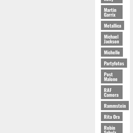
Martin
Garrix
Metallica
Michael
Jackson
Michelle
Partyfotos
Post
Malone
RAF
Camora
Rammstein
Rita Ora
Robin
Schulz