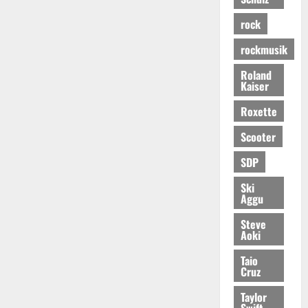
rock
rockmusik
Roland
Kaiser
Roxette
Scooter
SDP
Ski
Aggu
Steve
Aoki
Taio
Cruz
Taylor
Swift