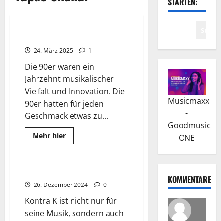
STARTEN:
Best Of
Top-Hits 90er
Suche
Greatest 90’s Top-Hits
24. März 2025
1
Die 90er waren ein
Jahrzehnt musikalischer
Vielfalt und Innovation. Die
Musicmaxx
90er hatten für jeden
-
Geschmack etwas zu...
Goodmusic
Read
Mehr hier
ONE
more
Wissenswertes
about
Greatest
90’s
Top-
Kontra K: Erfolg ist kein Glück
Hits
KOMMENTARE
26. Dezember 2024
0
Kontra K ist nicht nur für
seine Musik, sondern auch