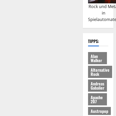
Rock und Met
in
Spielautomat
TIPPS:
Alan
Walker
Alternative
Rock
Andreas
Gabalier
Apache
207
Austropop