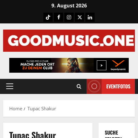
Skip
9. August 2026
to
Tiktok
Facebook
Instagram
X
LinkedIN
content
EVENTFOTOS
Primary
Menu
Home
Tupac Shakur
Tupac Shakur
SUCHE