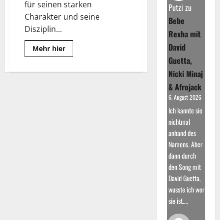
für seinen starken
Putzi
zu
Charakter und seine
Bebe
Disziplin...
Rexha mit
David
Read
Mehr hier
more
Guetta,
about
Kontra
Nicki Minaj
K:
Erfolg
& Afrojack
ist
kein
6. August 2026
Glück
Ich kannte sie
nichtmal
anhand des
Namens. Aber
dann durch
den Song mit
David Guetta,
wusste ich wer
sie ist.…