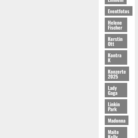
Eventfotos
Helene
Fischer
Kerstin
Ott
Kontra
K
Konzerte
2025
Lady
Gaga
Linkin
Park
Madonna
Maite
Kelly