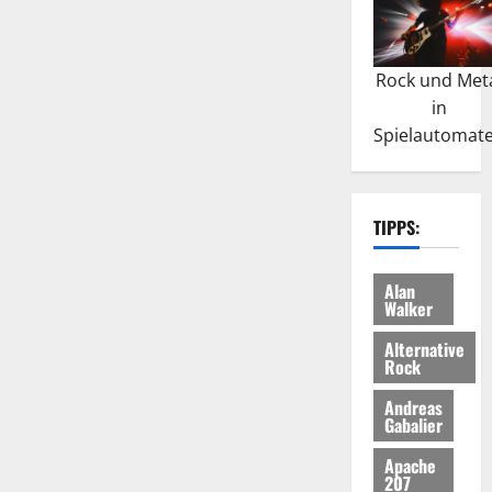
Rock und Met
in
Spielautomat
TIPPS:
Alan
Walker
Alternative
Rock
Andreas
Gabalier
Apache
207