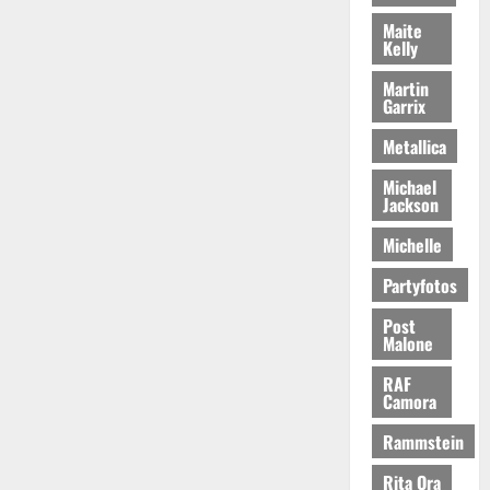
Maite
Kelly
Martin
Garrix
Metallica
Michael
Jackson
Michelle
Partyfotos
Post
Malone
RAF
Camora
Rammstein
Rita Ora