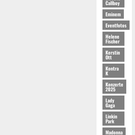
Callboy
Eminem
Eventfotos
Helene
Fischer
Kerstin
Ott
Kontra
K
Konzerte
2025
Lady
Gaga
Linkin
Park
Madonna