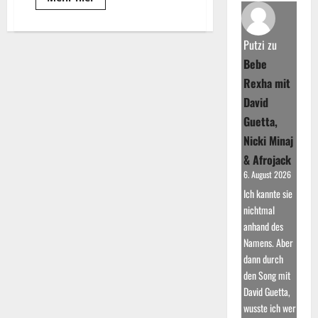
more
about
Das
42.
Putzi
zu
Donauinselfest
2025:
Bebe
Europas
größtes
Rexha mit
Open-
Air-
David
Festival
Guetta,
Nicki Minaj
& Afrojack
6. August 2026
Ich kannte sie
nichtmal
anhand des
Namens. Aber
dann durch
den Song mit
David Guetta,
wusste ich wer