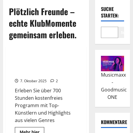
Plötzlich Freunde –
SUCHE
STARTEN:
echte KlubMomente
gemeinsam erleben.
Suche
2025
Fotos
Wissenswertes
Das 42. Donauinselfest 2025:
Europas größtes Open-Air-
Festival
Musicmaxx
7. Oktober 2025
2
-
Goodmusic
Erleben Sie über 700
ONE
Stunden kostenfreies
Programm mit Top-
Künstlern und Highlights
aus vielen Genres
KOMMENTARE
Read
Mehr hier