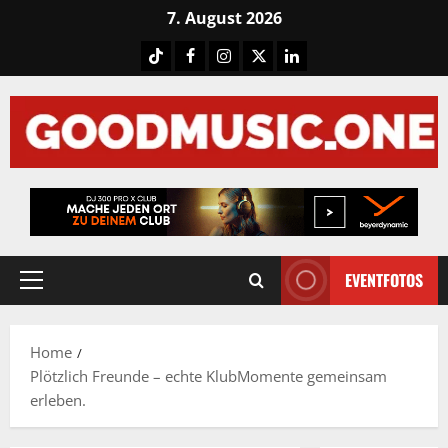
Skip
7. August 2026
to
Tiktok
Facebook
Instagram
X
LinkedIN
content
EVENTFOTOS
Primary
Menu
Home
Plötzlich Freunde – echte KlubMomente gemeinsam
erleben.