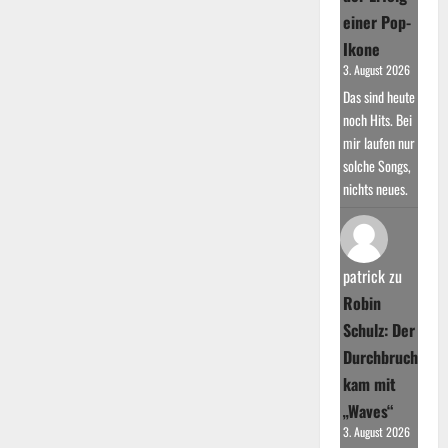
einer Pop-
Ikone
3. August 2026
Das sind heute
noch Hits. Bei
mir laufen nur
solche Songs,
nichts neues.
patrick
zu
Robin
Schulz: Der
Durchbruch
kam mit
„Waves“
3. August 2026