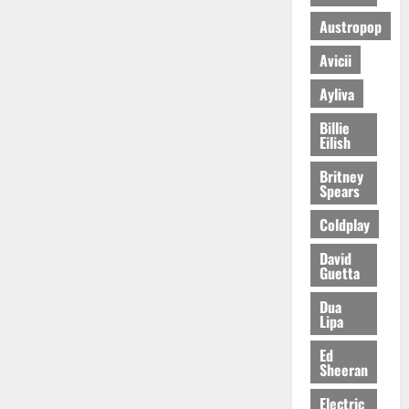
Austropop
Avicii
Ayliva
Billie
Eilish
Britney
Spears
Coldplay
David
Guetta
Dua
Lipa
Ed
Sheeran
Electric