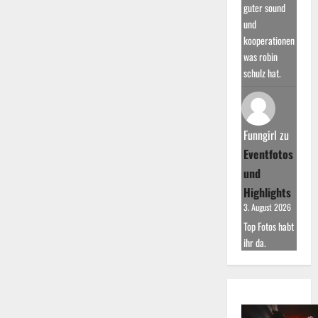
guter sound
und
kooperationen
was robin
schulz hat.
Funngirl
zu
Eventfotos
und
Highlights
3. August 2026
Top Fotos habt
ihr da.