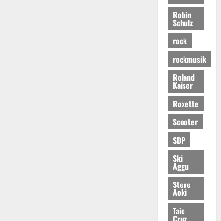
Robin
Schulz
rock
rockmusik
Roland
Kaiser
Roxette
Scooter
SDP
Ski
Aggu
Steve
Aoki
Taio
Cruz