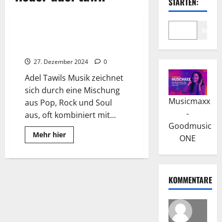
STARTEN:
Wissenswertes
Suche
Adel Tawil: Erfolg begann mit
Ich + Ich
27. Dezember 2024
0
Adel Tawils Musik zeichnet
sich durch eine Mischung
Musicmaxx
aus Pop, Rock und Soul
-
aus, oft kombiniert mit...
Goodmusic
Read
Mehr hier
ONE
more
about
Adel
Tawil:
Erfolg
begann
KOMMENTARE
mit
Ich
+
Ich