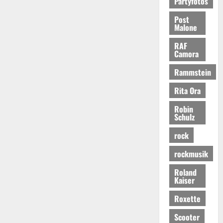
Partyfotos
Post
Malone
RAF
Camora
Rammstein
Rita Ora
Robin
Schulz
rock
rockmusik
Roland
Kaiser
Roxette
Scooter