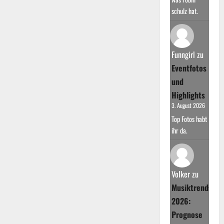
schulz hat.
Funngirl
zu
Eventfotos
und
Highlights
3. August 2026
Top Fotos habt
ihr da.
Volker
zu
Musiktrends
2026:
Prognose