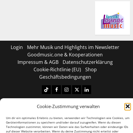
Login
Mehr Musik und Highlights im Newsletter
Goodmusic.one & Kooperationen
Impressum & AGB
Datenschutzerklärung
Cookie-Richtlinie (EU)
Shop
Geschäftsbedingungen
Tiktok
Facebook
Instagram
X
LinkedIN
Copyright © 2026 All rights reserved.
|
MoreNews
by
Cookie-Zustimmung verwalten
AF themes.
Um dir ein optimales Erlebnis zu bieten, verwenden wir Technologien wie Cookies, um
Geräteinformationen zu speichern und/oder darauf zuzugreifen. Wenn du diesen
Technologien zustimmst, können wir Daten wie das Surfverhalten oder eindeutige IDs
auf dieser Website verarbeiten. Wenn du deine Zustimmung nicht erteilst oder