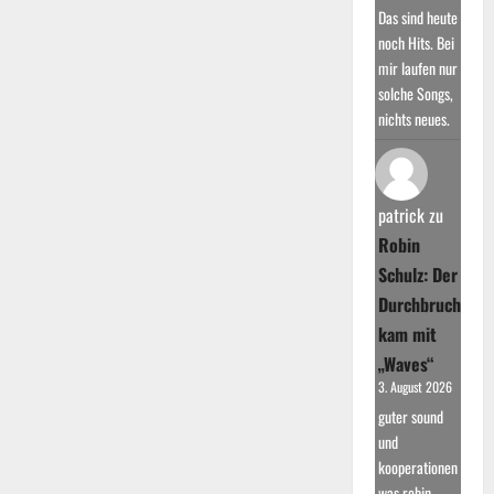
Das sind heute
noch Hits. Bei
mir laufen nur
solche Songs,
nichts neues.
patrick
zu
Robin
Schulz: Der
Durchbruch
kam mit
„Waves“
3. August 2026
guter sound
und
kooperationen
was robin