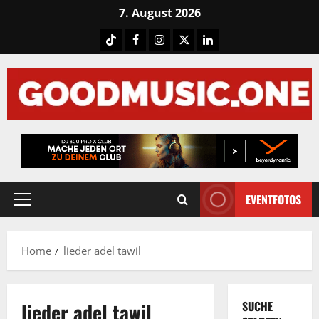
Skip
7. August 2026
to
Tiktok
Facebook
Instagram
X
LinkedIN
content
EVENTFOTOS
Primary
Menu
Home
lieder adel tawil
lieder adel tawil
SUCHE