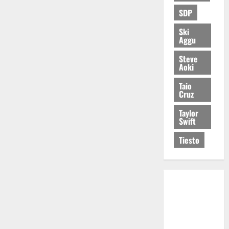
SDP
Ski
Aggu
Steve
Aoki
Taio
Cruz
Taylor
Swift
Tiesto