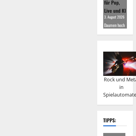
für Pop,
Live und KI
3. August 2026
Daumen hoch
Rock und Met
in
Spielautomat
TIPPS: