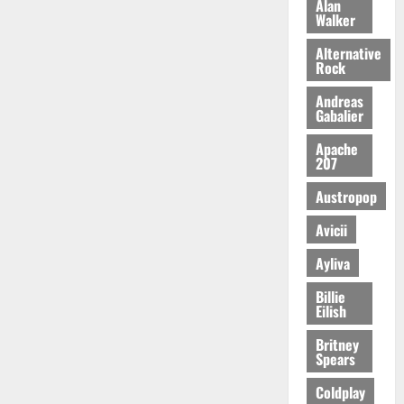
Alan
Walker
Alternative
Rock
Andreas
Gabalier
Apache
207
Austropop
Avicii
Ayliva
Billie
Eilish
Britney
Spears
Coldplay