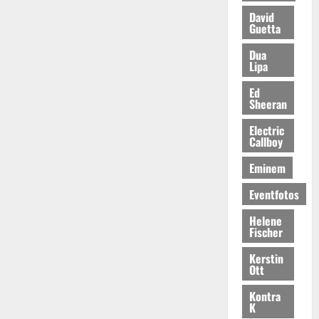
David
Guetta
Dua
Lipa
Ed
Sheeran
Electric
Callboy
Eminem
Eventfotos
Helene
Fischer
Kerstin
Ott
Kontra
K